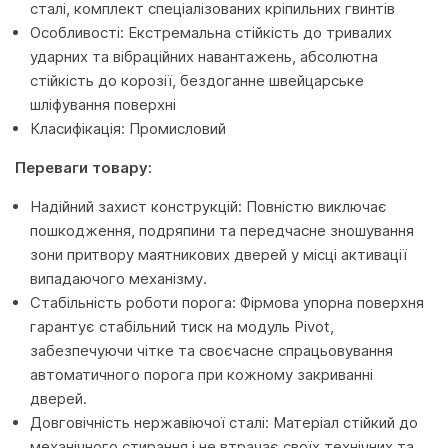
сталі, комплект спеціалізованих кріпильних гвинтів
Особливості: Екстремальна стійкість до тривалих
ударних та вібраційних навантажень, абсолютна
стійкість до корозії, бездоганне швейцарське
шліфування поверхні
Класифікація: Промисловий
Переваги товару:
Надійний захист конструкцій: Повністю виключає
пошкодження, подряпини та передчасне зношування
зони притвору маятникових дверей у місці активації
випадаючого механізму.
Стабільність роботи порога: Фірмова упорна поверхня
гарантує стабільний тиск на модуль Pivot,
забезпечуючи чітке та своєчасне спрацьовування
автоматичного порога при кожному закриванні
дверей.
Довговічність нержавіючої сталі: Матеріал стійкий до
механічного стирання і не втрачає своїх технічних та