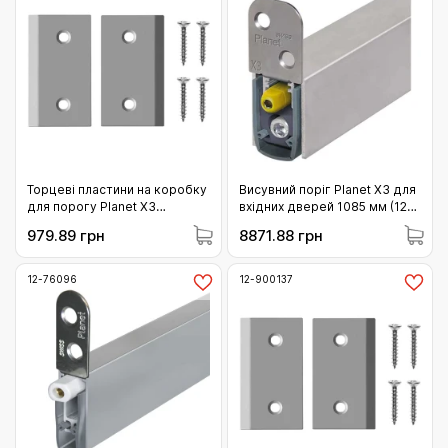
Торцеві пластини на коробку
Висувний поріг Planet X3 для
для порогу Planet X3
вхідних дверей 1085 мм (12-
нержавіюча сталь (12-
206109)
979.89 грн
8871.88 грн
900954)
12-76096
12-900137