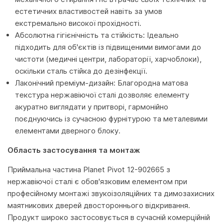
естетичних властивостей навіть за умов
екстремально високої прохідності.
Абсолютна гігієнічність та стійкість: Ідеально
підходить для об'єктів із підвищеними вимогами до
чистоти (медичні центри, лабораторії, харчоблоки),
оскільки сталь стійка до дезінфекції.
Лаконічний преміум-дизайн: Благородна матова
текстура нержавіючої сталі дозволяє елементу
акуратно виглядати у притворі, гармонійно
поєднуючись із сучасною фурнітурою та металевими
елементами дверного блоку.
Область застосування та монтаж
Приймальна частина Planet Pivot 12-902665 з
нержавіючої сталі є обов'язковим елементом при
професійному монтажі звукоізоляційних та димозахисних
маятникових дверей двостороннього відкривання.
Продукт широко застосовується в сучасній комерційній