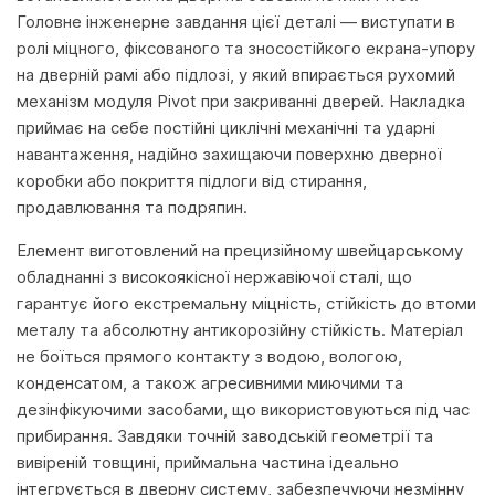
Головне інженерне завдання цієї деталі — виступати в
ролі міцного, фіксованого та зносостійкого екрана-упору
на дверній рамі або підлозі, у який впирається рухомий
механізм модуля Pivot при закриванні дверей. Накладка
приймає на себе постійні циклічні механічні та ударні
навантаження, надійно захищаючи поверхню дверної
коробки або покриття підлоги від стирання,
продавлювання та подряпин.
Елемент виготовлений на прецизійному швейцарському
обладнанні з високоякісної нержавіючої сталі, що
гарантує його екстремальну міцність, стійкість до втоми
металу та абсолютну антикорозійну стійкість. Матеріал
не боїться прямого контакту з водою, вологою,
конденсатом, а також агресивними миючими та
дезінфікуючими засобами, що використовуються під час
прибирання. Завдяки точній заводській геометрії та
вивіреній товщині, приймальна частина ідеально
інтегрується в дверну систему, забезпечуючи незмінну