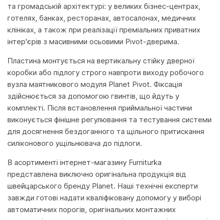
та громадській архітектурі: у великих бізнес-центрах,
готелях, банках, ресторанах, автосалонах, медичних
клініках, а також при реалізації преміальних приватних
інтер'єрів з масивними осьовими Pivot-дверима.
Пластина монтується на вертикальну стійку дверної
коробки або підлогу строго навпроти виходу робочого
вузла маятникового модуля Planet Pivot. Фіксація
здійснюється за допомогою гвинтів, що йдуть у
комплекті. Після встановлення приймальної частини
виконується фінішне регулювання та тестування системи
для досягнення бездоганного та щільного притискання
силіконового ущільнювача до підлоги.
В асортименті інтернет-магазину Furniturka
представлена виключно оригінальна продукція від
швейцарського бренду Planet. Наші технічні експерти
завжди готові надати кваліфіковану допомогу у виборі
автоматичних порогів, оригінальних монтажних