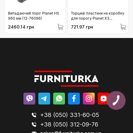
Випадаючий поріг Planet HS
Торцеві пластини на коробку
960 мм (12-76096)
для порогу Planet X3
нержавіюча сталь (12-
2460.14 грн
721.97 грн
900137)
+38 (050) 331-60-05
+38 (050) 312-09-76