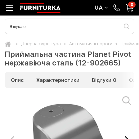
0
UA
Дверна фурнітура
Автоматичні пороги
Приймал
Приймальна частина Planet Pivot
нержавіюча сталь (12-902665)
Опис
Характеристики
Відгуки
0
Фай