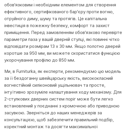
обов'язковим і необхідним елементом для створення
ефективного, сертифікованого бар'єру проти вогню,
отруйного диму, шуму та протягів. Це капітальна
інвестиція в пожежну безпеку, комфорт та захист
приміщення. Перед замовленням обов'язково перевірте
параметри паза у вашій дверній стулці, які повинні чітко
відповідати розмірам 13 x 30 мм. Якщо полотно дверей
коротше за 950 мм, ви можете скористатися функцією
укорочування профілю до 850 мм.
Ми, в Furniturka, як експерти, рекомендуємо цю модель
за її бездоганну швейцарську якість, висококласний
вогнестійкий силіконовий ущільнювач та просте,
інтуїтивно зрозуміле налаштування ходу механізму. Для
2-стулкових дверних систем поріг може бути легко
встановлений у поєднанні з кромочною або приводною
засувкою. Зверніться до наших менеджерів за
консультацією, щоб забезпечити правильний подбір,
коректний монтаж та досягти максимальної