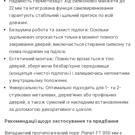
Надійність герметизації: Хід силіконової манжети до
22 мм та інтегрована функція самовирівнювання
гарантують стабільний і щільний притиск по всій
довжині.
Безшумна робота та захист підлоги: Оскільки
ущільнювач опускається тільки в момент повного
закривання дверей, виключається стирання силікону та
поява подряпин на підлозі.
Естетичний монтаж: Повністю врізається в тіло
дверей, зберігаючи безбар'єрне середовище
(концепція «чистої підлоги») і залишаючись непомітним
у внутрішньому положенні.
Універсальність: Оптимально підходить для 1- та 2-
стулкових металевих, дерев'яних або профільних
дверей, а також сумісний із накладним встановленням
за допомогою декоративного цоколя.
Рекомендації щодо застосування та придбання
Випадаючий протипожежний поріг Planet FT 950 мм є