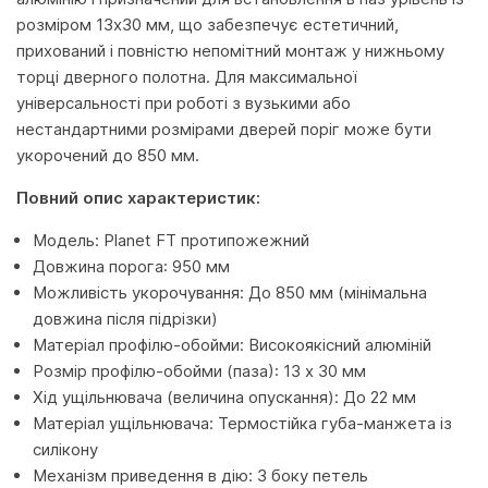
розміром 13х30 мм, що забезпечує естетичний,
прихований і повністю непомітний монтаж у нижньому
торці дверного полотна. Для максимальної
універсальності при роботі з вузькими або
нестандартними розмірами дверей поріг може бути
укорочений до 850 мм.
Повний опис характеристик:
Модель: Planet FT протипожежний
Довжина порога: 950 мм
Можливість укорочування: До 850 мм (мінімальна
довжина після підрізки)
Матеріал профілю-обойми: Високоякісний алюміній
Розмір профілю-обойми (паза): 13 x 30 мм
Хід ущільнювача (величина опускання): До 22 мм
Матеріал ущільнювача: Термостійка губа-манжета із
силікону
Механізм приведення в дію: З боку петель