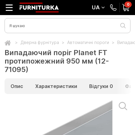
0
UA
Дверна фурнітура
Автоматичні пороги
Випадаю
Випадаючий поріг Planet FT
протипожежний 950 мм (12-
71095)
Опис
Характеристики
Відгуки
0
Фай