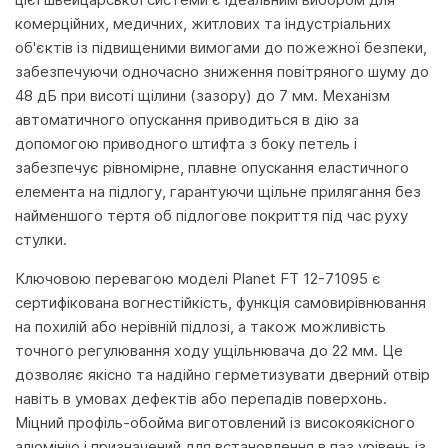
комерційних, медичних, житлових та індустріальних
об'єктів із підвищеними вимогами до пожежної безпеки,
забезпечуючи одночасно зниження повітряного шуму до
48 дБ при висоті щілини (зазору) до 7 мм. Механізм
автоматичного опускання приводиться в дію за
допомогою приводного штифта з боку петель і
забезпечує рівномірне, плавне опускання еластичного
елемента на підлогу, гарантуючи щільне прилягання без
найменшого тертя об підлогове покриття під час руху
стулки.
Ключовою перевагою моделі Planet FT 12-71095 є
сертифікована вогнестійкість, функція самовирівнювання
на похилій або нерівній підлозі, а також можливість
точного регулювання ходу ущільнювача до 22 мм. Це
дозволяє якісно та надійно герметизувати дверний отвір
навіть в умовах дефектів або перепадів поверхонь.
Міцний профіль-обойма виготовлений із високоякісного
алюмінію і призначений для встановлення в паз урівень із