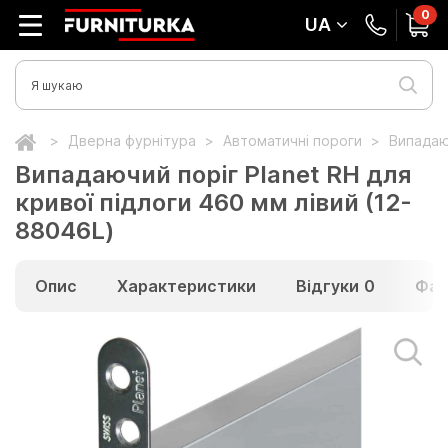
0
UA
Дверна фурнітура
Автоматичні пороги
Випадаюч
Випадаючий поріг Planet RH для
кривої підлоги 460 мм лівий (12-
88046L)
Опис
Характеристики
Відгуки
0
Фай