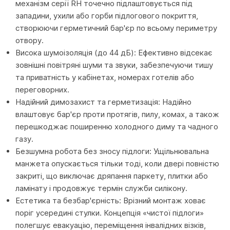
механізм серії RH точечно підлаштовується під
западини, ухили або горби підлогового покриття,
створюючи герметичний бар'єр по всьому периметру
отвору.
Висока шумоізоляція (до 44 дБ): Ефективно відсекає
зовнішні повітряні шуми та звуки, забезпечуючи тишу
та приватність у кабінетах, номерах готелів або
переговорних.
Надійний димозахист та герметизація: Надійно
влаштовує бар'єр проти протягів, пилу, комах, а також
перешкоджає поширенню холодного диму та чадного
газу.
Безшумна робота без зносу підлоги: Ущільнювальна
манжета опускається тільки тоді, коли двері повністю
закриті, що виключає дряпання паркету, плитки або
ламінату і продовжує термін служби силікону.
Естетика та безбар'єрність: Врізний монтаж ховає
поріг усередині стулки. Концепція «чистої підлоги»
полегшує евакуацію, переміщення інвалідних візків,