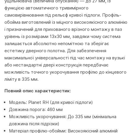
ущільнювача (величина опускання) — до 27 мм, із
функцією автоматичного тривимірного
самовирівнювання під рельєф кривої підлоги. Профіль-
обойма виготовлений із міцного високоякісного алюмінію
і призначений для прихованого врізного монтажу в паз
урівень із розмірами 13х30 мм, завдяки чому система
залишається абсолютно непомітною та зберігає
естетику дверного полотна. Для забезпечення
максимальної універсальності під час монтажу на вузькі
або нестандартні двері конструкція передбачає
можливість точного укорочування профілю до кінцевого
ліміту в 335 мм.
Повний опис характеристик:
Модель: Planet RH (для кривої підлоги)
Довжина порога: 460 мм
Можливість укорочування: До 335 мм (мінімальна
довжина після підрізки)
Матеріал профілю-обойми: Високоякісний алюміній