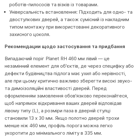
роботів-пилососів та візків із товарами.
Універсальність встановлення: Підходить для одно- та
двостулкових дверей, а також сумісний із накладним
типом монтажу при використованні декоративного
захисного цоколя.
Рекомендации щодо застосування та придбання
Випадаючий поріг Planet RH 460 мм лівий — це
незамінний елемент для об'єктів, де через специфіку або
дефекти будівництва підлога має ухил або нерівності,
але при цьому критично важливо зберегти високі звуко-
та димоізоляційні властивості дверей. Перед
оформленням замовлення обов'язково переконайтеся,
щоб напрямок відкривання ваших дверей відповідав
лівому типу (L), а розміри паза в дверній стулці
становили 13 x 30 мм. Якщо полотно дверей трохи
менше ніж 460 мм, профіль порога можна легко
укоротити до мінімального ліміту в 335 мм.