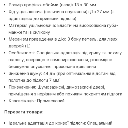
Розмір профілю-обойми (паза): 13 x 30 мм
Хід ущільнювача (величина опускання): До 27 мм (з
адаптацією до кривизни підлоги)
Матеріал ущільнювача: Еластична високоякісна губа-
манжета із силікону
Механізм приведення в дію: З боку петель, для лівих
дверей (L)
Особливості: Спеціальна адаптація під криву та похилу
підлогу, покращене самовирівнювання, рівномірне
безшумне опускання, приховане кріплення
Зниження шуму: 44 дБ (при оптимальній відстані від
полотна до підлоги 7 мм)
Призначення: Шумозахисні, димозахисні двері,
приміщення з нерівним або похилим покриттям підлоги
Класифікація: Промисловий
Переваги товару:
Ідеальна адаптація до кривої підлоги: Спеціальний