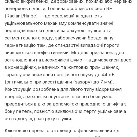
сильно викривлених, деформованих, похилих або нерівних
поверхонь підлоги. Головна особливість серії RH
(Radiant/Hinge) — це революційна здатність
ущільнювального механізму компенсувати значні
перепади висоти підлоги за рахунок гнучкого та
сегментованого ходу, забезпечуючи бездоганну
герметизацію там, де стандартні випадаючі пороги
виявляються неефективними. Модель призначена для
встановлення на високоякісні шумо- та димозахисні двері
в комерційних, медичних та житлових приміщеннях,
гарантуючи зниження повітряного шуму до 44 дБ
(оптимально при висоті щілини (зазору) до 7 мм).
Конструкція розроблена для лівого типу відкривання
дверей, а механізм опускання плавно і безшумно
приводиться в дію за допомогою приводного штифта з
боку петель, повністю виключаючи тертя ущільнювача
об підлогу під час руху стулки.
Ключовою перевагою колекції є феноменальний хід