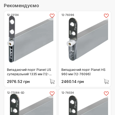
Рекомендуємо
12-23134
12-76096
Випадаючий поріг Planet US
Випадаючий поріг Planet HS
супервузький 1335 мм (12-
960 мм (12-76096)
23134)
2976.52 грн
2460.14 грн
12-77084-SD
12-76034