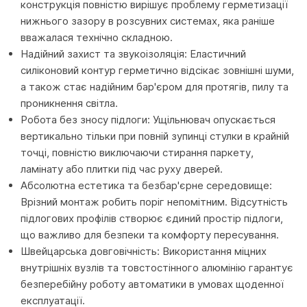
конструкція повністю вирішує проблему герметизації
нижнього зазору в розсувних системах, яка раніше
вважалася технічно складною.
Надійний захист та звукоізоляція: Еластичний
силіконовий контур герметично відсікає зовнішні шуми,
а також стає надійним бар'єром для протягів, пилу та
проникнення світла.
Робота без зносу підлоги: Ущільнювач опускається
вертикально тільки при повній зупинці стулки в крайній
точці, повністю виключаючи стирання паркету,
ламінату або плитки під час руху дверей.
Абсолютна естетика та безбар'єрне середовище:
Врізний монтаж робить поріг непомітним. Відсутність
підлогових профілів створює єдиний простір підлоги,
що важливо для безпеки та комфорту пересування.
Швейцарська довговічність: Використання міцних
внутрішніх вузлів та товстостінного алюмінію гарантує
безперебійну роботу автоматики в умовах щоденної
експлуатації.