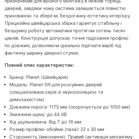
призначений для врізного монтажу в нижній торець
дверей, завдяки чому система залишається повністю
прихованою та зберігає бездоганну естетику інтер'єру.
Прецизійна швейцарська збірка гарантує стабільну і
безшумну роботу автоматики протягом сотень тисяч
циклів. Конструкція допускає точне підрізання профілю
по довжині, дозволяючи ідеально підігнати виріб під
фактичну ширину дверної стулки.
Повний опис характеристик:
Бренд: Planet (Швейцарія)
Модель: Planet SN для розсувних дверей
(спеціалізована серія зі звукоізоляцією та
димозахистом)
Довжина порога: 1175 мм (скорочується до 1050 мм)
Зниження шуму: до 44 dB
Хід ущільнювача: Від 7 до 16 мм
Розмір профілю-обойми (паза): 22 x 30 мм
Сторонність (виконання): Правий (активація механізму