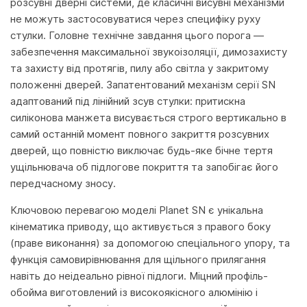
розсувні дверні системи, де класичні висувні механізми
не можуть застосовуватися через специфіку руху
стулки. Головне технічне завдання цього порога —
забезпечення максимальної звукоізоляції, димозахисту
та захисту від протягів, пилу або світла у закритому
положенні дверей. Запатентований механізм серії SN
адаптований під лінійний зсув стулки: притискна
силіконова манжета висувається строго вертикально в
самий останній момент повного закриття розсувних
дверей, що повністю виключає будь-яке бічне тертя
ущільнювача об підлогове покриття та запобігає його
передчасному зносу.
Ключовою перевагою моделі Planet SN є унікальна
кінематика приводу, що активується з правого боку
(праве виконання) за допомогою спеціального упору, та
функція самовирівнювання для щільного прилягання
навіть до неідеально рівної підлоги. Міцний профіль-
обойма виготовлений із високоякісного алюмінію і