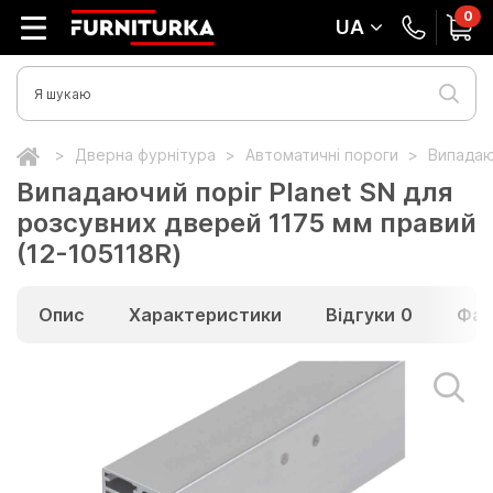
0
UA
Дверна фурнітура
Автоматичні пороги
Випадаю
Випадаючий поріг Planet SN для
розсувних дверей 1175 мм правий
(12-105118R)
Опис
Характеристики
Відгуки
0
Фай