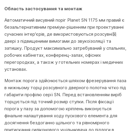
Область застосування та монтаж
Автоматичний висувний поріг Planet SN 1175 мм правий є
безальтернативним преміум-рішенням при проектуванні
сучасних інтер'єрів, де використовуються розсувні裝
двері з підвищеними вимогами до звукоізоляції та
затишку. Продукт максимально затребуваний у спальнях,
робочих кабінетах, конференц-залах, офісних
перегородках, а також у готельних номерах і медичних
установах.
Монтаж порога здійснюється шляхом фрезерування паза
в нижньому торці розсувного дверного полотна чітко під
габарити профілю серії SN. Перед встановленням виріб
торцується під точний розмір стулки. Після фіксації
порога у пазу за допомогою кріплень виконується
фінальне налаштування ходу пускового елемента для
досягнення бездоганно щільного та рівномірного
притискання силіконового ущільнювача до підлоги в