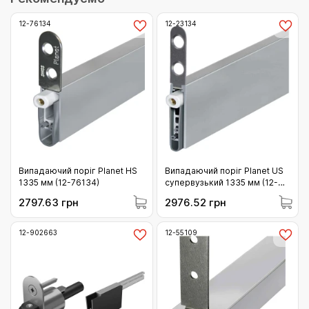
12-76134
12-23134
Випадаючий поріг Planet HS
Випадаючий поріг Planet US
1335 мм (12-76134)
супервузький 1335 мм (12-
23134)
2797.63 грн
2976.52 грн
12-902663
12-55109