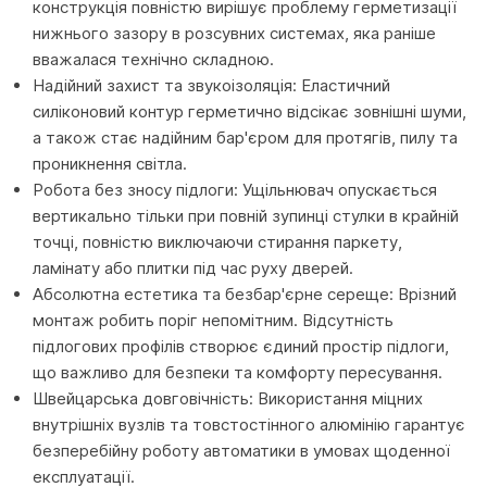
конструкція повністю вирішує проблему герметизації
нижнього зазору в розсувних системах, яка раніше
вважалася технічно складною.
Надійний захист та звукоізоляція: Еластичний
силіконовий контур герметично відсікає зовнішні шуми,
а також стає надійним бар'єром для протягів, пилу та
проникнення світла.
Робота без зносу підлоги: Ущільнювач опускається
вертикально тільки при повній зупинці стулки в крайній
точці, повністю виключаючи стирання паркету,
ламінату або плитки під час руху дверей.
Абсолютна естетика та безбар'єрне сереще: Врізний
монтаж робить поріг непомітним. Відсутність
підлогових профілів створює єдиний простір підлоги,
що важливо для безпеки та комфорту пересування.
Швейцарська довговічність: Використання міцних
внутрішніх вузлів та товстостінного алюмінію гарантує
безперебійну роботу автоматики в умовах щоденної
експлуатації.