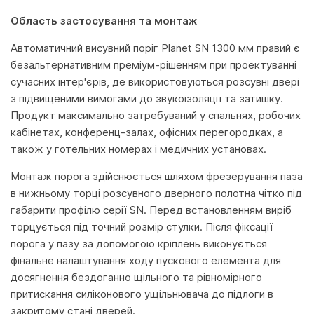
Область застосування та монтаж
Автоматичний висувний поріг Planet SN 1300 мм правий є
безальтернативним преміум-рішенням при проектуванні
сучасних інтер'єрів, де використовуються розсувні двері
з підвищеними вимогами до звукоізоляції та затишку.
Продукт максимально затребуваний у спальнях, робочих
кабінетах, конференц-залах, офісних перегородках, а
також у готельних номерах і медичних установах.
Монтаж порога здійснюється шляхом фрезерування паза
в нижньому торці розсувного дверного полотна чітко під
габарити профілю серії SN. Перед встановленням виріб
торцується під точний розмір стулки. Після фіксації
порога у пазу за допомогою кріплень виконується
фінальне налаштування ходу пускового елемента для
досягнення бездоганно щільного та рівномірного
притискання силіконового ущільнювача до підлоги в
закритому стані дверей.