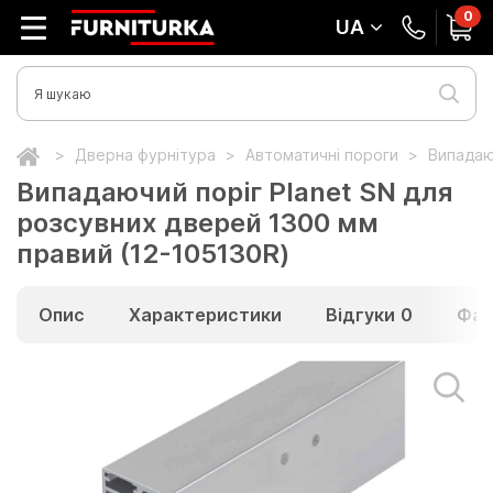
0
UA
Дверна фурнітура
Автоматичні пороги
Випадаю
Випадаючий поріг Planet SN для
розсувних дверей 1300 мм
правий (12-105130R)
Опис
Характеристики
Відгуки
0
Фай