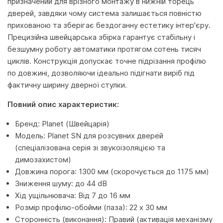
призначений для врізного монтажу в нижній торець
дверей, завдяки чому система залишається повністю
прихованою та зберігає бездоганну естетику інтер'єру.
Прецизійна швейцарська збірка гарантує стабільну і
безшумну роботу автоматики протягом сотень тисяч
циклів. Конструкція допускає точне підрізання профілю
по довжині, дозволяючи ідеально підігнати виріб під
фактичну ширину дверної стулки.
Повний опис характеристик:
Бренд: Planet (Швейцарія)
Модель: Planet SN для розсувних дверей
(спеціалізована серія зі звукоізоляцією та
димозахистом)
Довжина порога: 1300 мм (скорочується до 1175 мм)
Зниження шуму: до 44 dB
Хід ущільнювача: Від 7 до 16 мм
Розмір профілю-обойми (паза): 22 x 30 мм
Сторонність (виконання): Правий (активація механізму