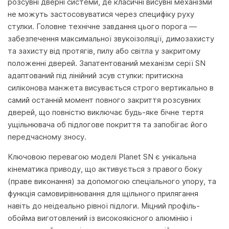
розсувні дверні системи, де класичні висувні механізми
не можуть застосовуватися через специфіку руху
стулки. Головне технічне завдання цього порога —
забезпечення максимальної звукоізоляції, димозахисту
та захисту від протягів, пилу або світла у закритому
положенні дверей. Запатентований механізм серії SN
адаптований під лінійний зсув стулки: притискна
силіконова манжета висувається строго вертикально в
самий останній момент повного закриття розсувних
дверей, що повністю виключає будь-яке бічне тертя
ущільнювача об підлогове покриття та запобігає його
передчасному зносу.
Ключовою перевагою моделі Planet SN є унікальна
кінематика приводу, що активується з правого боку
(праве виконання) за допомогою спеціального упору, та
функція самовирівнювання для щільного прилягання
навіть до неідеально рівної підлоги. Міцний профіль-
обойма виготовлений із високоякісного алюмінію і