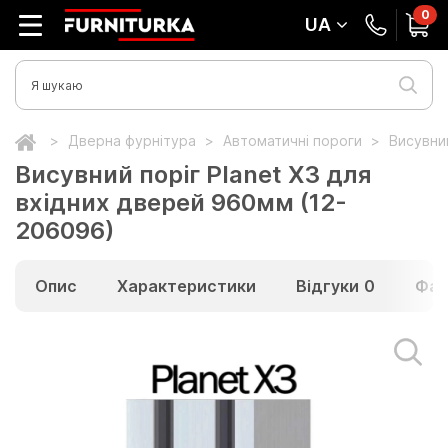
0
UA
Дверна фурнітура
Автоматичні пороги
Висувни
Висувний поріг Planet X3 для
вхідних дверей 960мм (12-
206096)
Опис
Характеристики
Відгуки
0
Фай