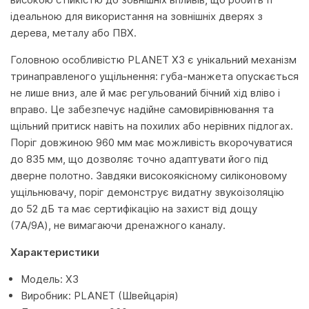
ідеальною для використання на зовнішніх дверях з
дерева, металу або ПВХ.
Головною особливістю PLANET X3 є унікальний механізм
тринаправленого ущільнення: губа-манжета опускається
не лише вниз, але й має регульований бічний хід вліво і
вправо. Це забезпечує надійне самовирівнювання та
щільний притиск навіть на похилих або нерівних підлогах.
Поріг довжиною 960 мм має можливість вкорочуватися
до 835 мм, що дозволяє точно адаптувати його під
дверне полотно. Завдяки високоякісному силіконовому
ущільнювачу, поріг демонструє видатну звукоізоляцію
до 52 дБ та має сертифікацію на захист від дощу
(7A/9A), не вимагаючи дренажного каналу.
Характеристики
Модель: X3
Виробник: PLANET (Швейцарія)