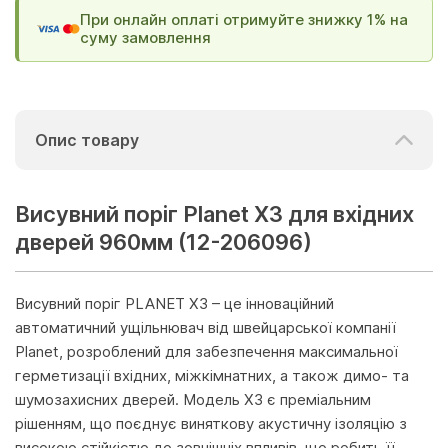
При онлайн оплаті отримуйте знижку 1% на
суму замовлення
Опис товару
Висувний поріг Planet X3 для вхідних
дверей 960мм (12-206096)
Висувний поріг PLANET X3 – це інноваційний
автоматичний ущільнювач від швейцарської компанії
Planet, розроблений для забезпечення максимальної
герметизації вхідних, міжкімнатних, а також димо- та
шумозахисних дверей. Модель X3 є преміальним
рішенням, що поєднує виняткову акустичну ізоляцію з
високою стійкістю до зовнішніх впливів, що робить її