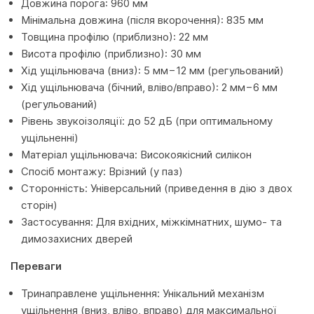
Довжина порога: 960 мм
Мінімальна довжина (після вкорочення): 835 мм
Товщина профілю (приблизно): 22 мм
Висота профілю (приблизно): 30 мм
Хід ущільнювача (вниз): 5 мм−12 мм (регульований)
Хід ущільнювача (бічний, вліво/вправо): 2 мм−6 мм
(регульований)
Рівень звукоізоляції: до 52 дБ (при оптимальному
ущільненні)
Матеріал ущільнювача: Високоякісний силікон
Спосіб монтажу: Врізний (у паз)
Сторонність: Універсальний (приведення в дію з двох
сторін)
Застосування: Для вхідних, міжкімнатних, шумо- та
димозахисних дверей
Переваги
Тринаправлене ущільнення: Унікальний механізм
ущільнення (вниз, вліво, вправо) для максимальної