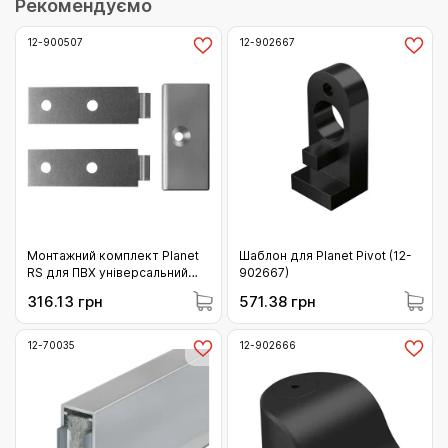
Рекомендуємо
12-900507
12-902667
Монтажний комплект Planet
Шаблон для Planet Pivot (12-
RS для ПВХ універсальний
902667)
(12-900507)
316.13 грн
571.38 грн
12-70035
12-902666