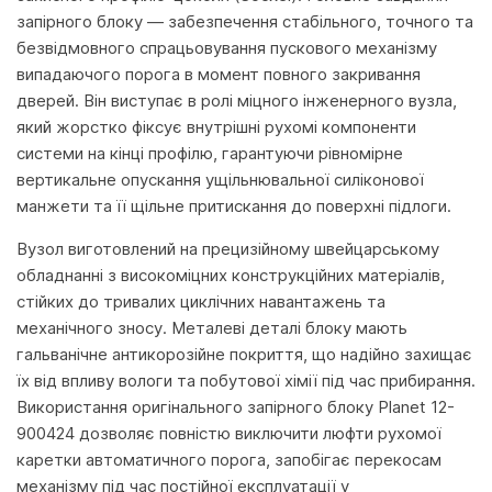
запірного блоку — забезпечення стабільного, точного та
безвідмовного спрацьовування пускового механізму
випадаючого порога в момент повного закривання
дверей. Він виступає в ролі міцного інженерного вузла,
який жорстко фіксує внутрішні рухомі компоненти
системи на кінці профілю, гарантуючи рівномірне
вертикальне опускання ущільнювальної силіконової
манжети та її щільне притискання до поверхні підлоги.
Вузол виготовлений на прецизійному швейцарському
обладнанні з високоміцних конструкційних матеріалів,
стійких до тривалих циклічних навантажень та
механічного зносу. Металеві деталі блоку мають
гальванічне антикорозійне покриття, що надійно захищає
їх від впливу вологи та побутової хімії під час прибирання.
Використання оригінального запірного блоку Planet 12-
900424 дозволяє повністю виключити люфти рухомої
каретки автоматичного порога, запобігає перекосам
механізму під час постійної експлуатації у