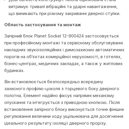
витримує тривалі вібраційні та ударні навантаження,
що виникають при різкому закриванні дверної стулки.
Область застосування та монтаж
Запірний блок Planet Sockel 12-900424 застосовується
при професійному монтажі та сервісному обслуговуванні
накладних звукоізоляційних і димозахисних автоматичних
порогів на об'єктах комерційної нерухомості, в готелях,
бізнес-центрах, медичних закладах, а також у житлових
будинках.
Він встановлюється безпосередньо всередину
захисного профілю-цоколя з торцевого боку дверного
полотна. Елемент надійно фіксує напрямні механізму
опускання та інтегрується з приводною кнопкою. Після
встановлення запірного блоку виконується точне фінішне
регулювання величини ходу ущільнювача для досягнення
ідеального результату ізоляції дверного прорізу.