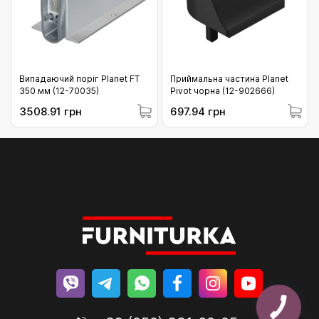
Випадаючий поріг Planet FT
Приймальна частина Planet
350 мм (12-70035)
Pivot чорна (12-902666)
3508.91 грн
697.94 грн