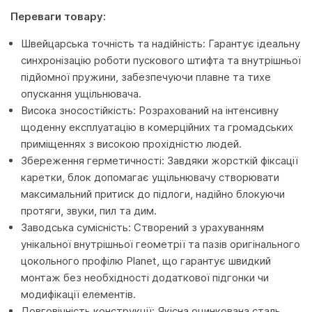
Переваги товару:
Швейцарська точність та надійність: Гарантує ідеальну
синхронізацію роботи пускового штифта та внутрішньої
підйомної пружини, забезпечуючи плавне та тихе
опускання ущільнювача.
Висока зносостійкість: Розрахований на інтенсивну
щоденну експлуатацію в комерційних та громадських
приміщеннях з високою прохідністю людей.
Збереження герметичності: Завдяки жорсткій фіксації
каретки, блок допомагає ущільнювачу створювати
максимальний притиск до підлоги, надійно блокуючи
протяги, звуки, пил та дим.
Заводська сумісність: Створений з урахуванням
унікальної внутрішньої геометрії та пазів оригінального
цокольного профілю Planet, що гарантує швидкий
монтаж без необхідності додаткової підгонки чи
модифікації елементів.
Довговічність конструкції: Якісна оцинкована сталь