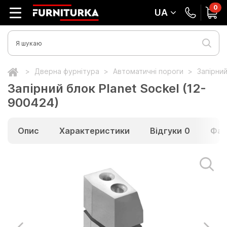
0
UA
Дверна фурнітура
Автоматичні пороги
Запірний
Запірний блок Planet Sockel (12-
900424)
Опис
Характеристики
Відгуки
0
Фай