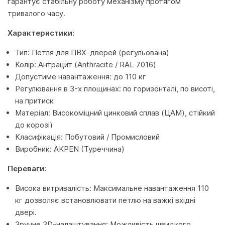
гарантує стабільну роботу механізму протягом
тривалого часу.
Характеристики:
Тип: Петля для ПВХ-дверей (регульована)
Колір: Антрацит (Anthracite / RAL 7016)
Допустиме навантаження: до 110 кг
Регулювання в 3-х площинах: по горизонталі, по висоті,
на притиск
Матеріал: Високоміцний цинковий сплав (ЦАМ), стійкий
до корозії
Класифікація: Побутовий / Промисловий
Виробник: AKPEN (Туреччина)
Переваги:
Висока витривалість: Максимальне навантаження 110
кг дозволяє встановлювати петлю на важкі вхідні
двері.
Зручне 3D-налаштування: Можливість швидкого