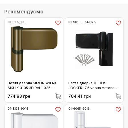
Рекомендуємо
01-3135_1036
01-901.9005М.17.5
Петля дверна SIMONSWERK
Петля дверна MEDOS
SIKU K 3135 3D RAL 1036
JOCKER 17.5 чорна матова
бронза 120 кг (01-3135_1036)
120 кг (Польща) (01-
774.83 грн
704.41 грн
901.9005M.17.5)
01-3335_9016
01-6065_9016