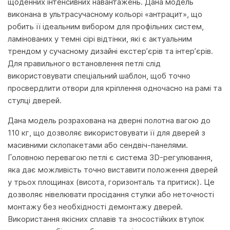
щоденних інтенсивних навантажень. Дана модель
виконана в ультрасучасному кольорі «антрацит», що
робить її ідеальним вибором для профільних систем,
ламінованих у темні сірі відтінки, які є актуальним
трендом у сучасному дизайні екстер’єрів та інтер’єрів.
Для правильного встановлення петлі слід
використовувати спеціальний шаблон, щоб точно
просвердлити отвори для кріплення одночасно на рамі та
стулці дверей.
Дана модель розрахована на дверні полотна вагою до
110 кг, що дозволяє використовувати її для дверей з
масивними склопакетами або сендвіч-панелями.
Головною перевагою петлі є система 3D-регулювання,
яка дає можливість точно виставити положення дверей
у трьох площинах (висота, горизонталь та притиск). Це
дозволяє нівелювати просідання стулки або неточності
монтажу без необхідності демонтажу дверей.
Використання якісних сплавів та зносостійких втулок