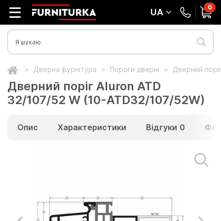
0
UA
Дверна фурнітура
Пороги дверні
Дверний поріг
Дверний поріг Aluron ATD
32/107/52 W (10-ATD32/107/52W)
Опис
Характеристики
Відгуки
0
Фай