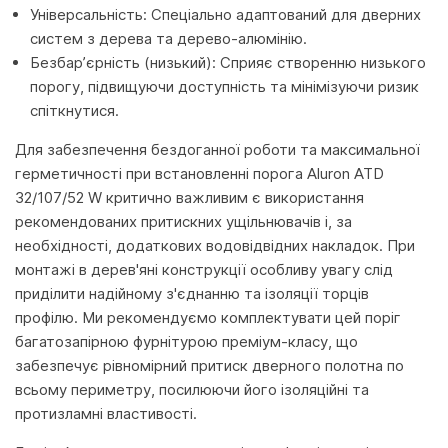
Універсальність: Спеціально адаптований для дверних
систем з дерева та дерево-алюмінію.
Безбар’єрність (низький): Сприяє створенню низького
порогу, підвищуючи доступність та мінімізуючи ризик
спіткнутися.
Для забезпечення бездоганної роботи та максимальної
герметичності при встановленні порога Aluron ATD
32/107/52 W критично важливим є використання
рекомендованих притискних ущільнювачів і, за
необхідності, додаткових водовідвідних накладок. При
монтажі в дерев'яні конструкції особливу увагу слід
приділити надійному з'єднанню та ізоляції торців
профілю. Ми рекомендуємо комплектувати цей поріг
багатозапірною фурнітурою преміум-класу, що
забезпечує рівномірний притиск дверного полотна по
всьому периметру, посилюючи його ізоляційні та
протизламні властивості.