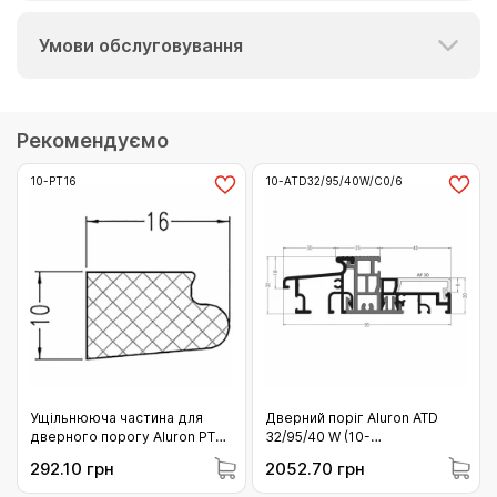
Умови обслуговування
Рекомендуємо
10-PT16
10-ATD32/95/40W/C0/6
Ущільнююча частина для
Дверний поріг Aluron ATD
дверного порогу Aluron PT
32/95/40 W (10-
16 (10-PT16)
ATD32/95/40W/C0/6)
292.10 грн
2052.70 грн