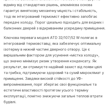
відміну від стандартних рішень, алюмінієва основа
гарантує виняткову механічну міцність і стабільність,
тоді як інтегрований термоміст ефективно запобігає
передачі холоду. Порог ідеально підходить для вхідних і
балконних дверей з відкриванням усередину приміщення.
Ключова перевага моделі ATD 32/107/52 W полягає в
інтегрованій термовставці, яка забезпечує оптимальну
ізотерму в нижній частині дверного отвору. Це є
вирішальним фактором для усунення «містка холоду»,
що значно мінімізує ризик утворення конденсату. Як
результат, ви отримуєте надійний захист від появи цвілі
та грибка, підтримуючи здоровий та сухий мікроклімат у
приміщенні. Завдяки високій стійкості до УФ-
випромінювання, поріг зберігає свої функціональні та
естетичні властивості протягом усього терміну
експлуатації, помітно знижуючи загальні теплові втрати
будівлі.