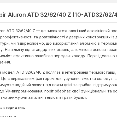
іг Aluron ATD 32/62/40 Z (10-ATD32/62/
uron ATD 32/62/40 Z — це високотехнологічний алюмінієвий пр
ргоефективності та довговічності у дверних конструкціях із 
ітури, ми підкреслюємо, що використання алюмінію з термо
. На відміну від стандартних рішень, алюмінієва основа гарант
моміст ефективно запобігає передачі холоду. Поріг ідеально 
щення.
 моделі ATD 32/62/40 Z полягає в інтегрованій термовставці,
 Це є вирішальним фактором для усунення «містка холоду», щ
имуєте надійний захист від появи цвілі та грибка, підтримуюч
 до УФ-випромінювання, поріг зберігає свої функціональні та 
ітно знижуючи загальні теплові втрати будівлі.
рактеристик: