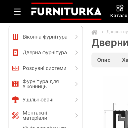
Катало
Дверна фу
Віконна фурнітура
Дверни
Дверна фурнітура
Опис
Х
Розсувні системи
Фурнітура для
віконниць
Ущільнювачі
Монтажні
матеріали