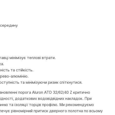
усередину
ці мінімізує теплові втрати.
ка.
ість та стійкість.
ерево-алюмінію.
ступність та мінімізуючи ризик спіткнутися.
новленні порога Aluron ATD 32/62/40 Z критично
ідності, додаткових водовідвідних накладок. При
нанню та ізоляції торців профілю. Ми рекомендуємо
печує рівномірний притиск дверного полотна по всьому