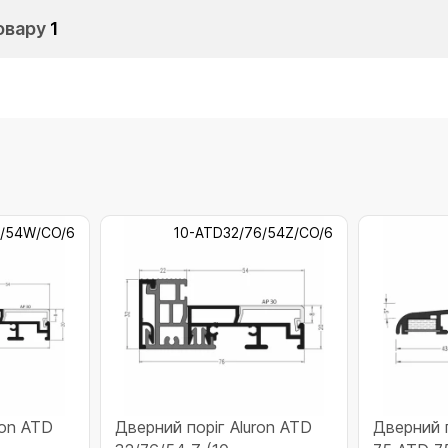
овару
1
9/54W/CO/6
10-ATD32/76/54Z/CO/6
ron ATD
Дверний поріг Aluron ATD
Дверний п