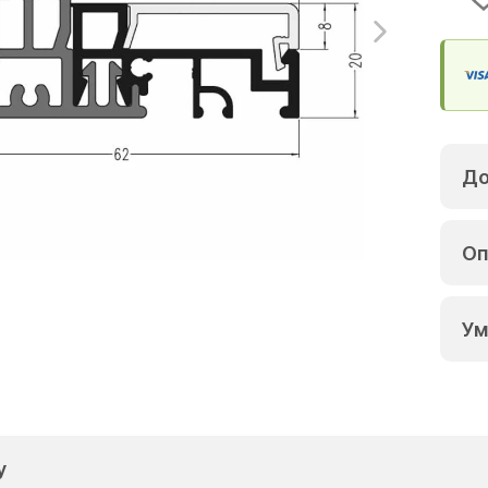
До
Оп
Ум
у