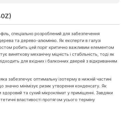
40Z)
офіль, спеціально розроблений для забезпечення
дерева та дерево-алюмінію. Як експерти в галузі
мостом робить цей поріг критично важливим елементом
ує виняткову механічну міцність і стабільність, тоді як
підходить для вхідних і балконних дверей з відкриванням
 яка забезпечує оптимальну ізотерму в нижній частині
о значно мінімізує ризик утворення конденсату. Як
и здоровий та сухий мікроклімат у приміщенні. Завдяки
естетичні властивості протягом усього терміну