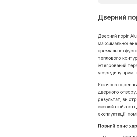
Дверний пор
Дверний поріг Al
максимальної ене
преміальної фурн
теплового контуру
інтегрований тер
усередину примі
Ключова перевага
дверного отвору.
результат, ви отр
високій стійкості
експлуатації, пом
Повний опис ха