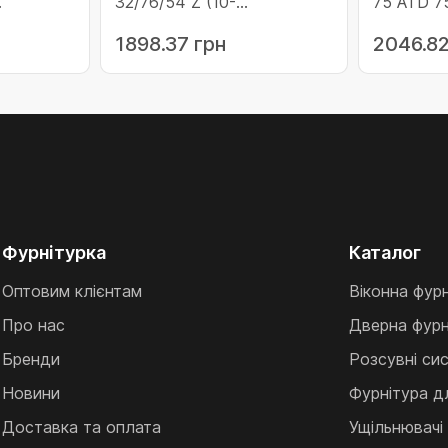
32/76/54 Z (10-
75 ATD 75
O/6)
ATD32/76/54Z/CO/6)
ATD75/C0
1898.37 грн
2046.82
Фурнітурка
Каталог
Оптовим клієнтам
Віконна фур
Про нас
Дверна фурн
Бренди
Розсувні си
Новини
Фурнітура д
Доставка та оплата
Ущільнювачі