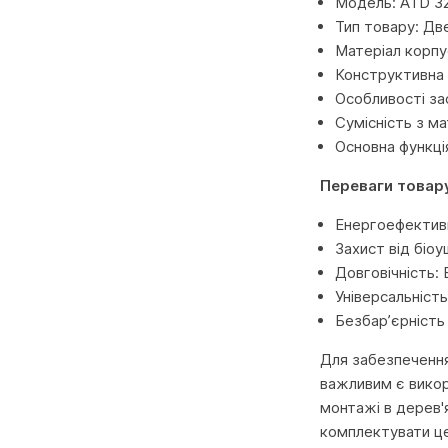
Модель: ATD 32
Тип товару: Дв
Матеріал корпу
Конструктивна 
Особливості за
Сумісність з м
Основна функція
Переваги товар
Енергоефективн
Захист від біо
Довговічність: 
Універсальніст
Безбар’єрність
Для забезпечення
важливим є викор
монтажі в дерев'
комплектувати це