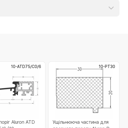
10-ATD75/C0/6
10-PT30
оріг Aluron ATD
Ущільнююча частина для