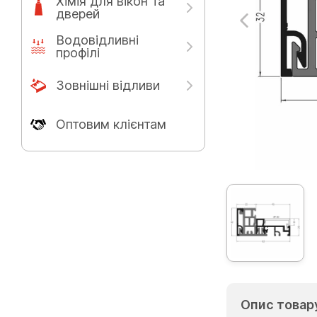
Хімія для вікон та
дверей
Водовідливні
профілі
Зовнішні відливи
Оптовим клієнтам
Опис товар