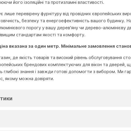
юючи його ізоляційні та протизламні властивості.
ує лише перевірену фурнітуру від провідних європейських вироб
овічність, безпеку та енергоефективність вашого будинку. На
 алюмінієвого порогу у вашу дерев'яну чи дерево-алюмінієву 
йвищим стандартам якості та комфорту.
 ціна вказана за один метр. Мінімальне замовлення стано
агазин, де якість товарів та високий рівень обслуговування с
ропейських брендових комплектуючих для вікон та дверей, що
глибокі знання і завжди готові допомогти з вибором. Ми га
іс, якому можна довіряти.
тики