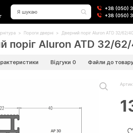
+38 (050) 
+38 (050) 
г
рнітура
Пороги дверні
Дверний поріг Aluron ATD 32/62/4
й поріг Aluron ATD 32/62
арактеристики
Відгуки
0
Файли до товар
Артик
1