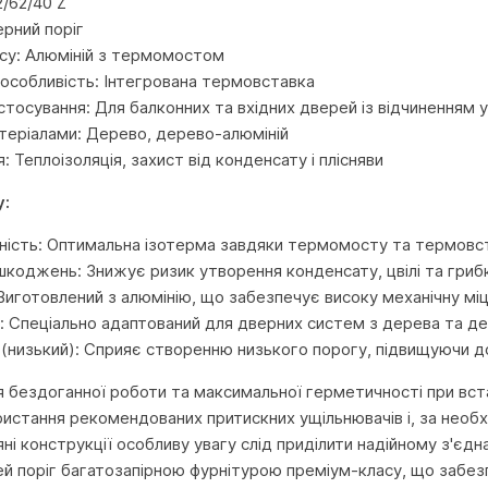
/62/40 Z
ерний поріг
су: Алюміній з термомостом
особливість: Інтегрована термовставка
стосування: Для балконних та вхідних дверей із відчиненням 
атеріалами: Дерево, дерево-алюміній
: Теплоізоляція, захист від конденсату і плісняви
у:
ість: Оптимальна ізотерма завдяки термомосту та термовстав
ушкоджень: Знижує ризик утворення конденсату, цвілі та гриб
Виготовлений з алюмінію, що забезпечує високу механічну міцн
ь: Спеціально адаптований для дверних систем з дерева та д
 (низький): Сприяє створенню низького порогу, підвищуючи до
 бездоганної роботи та максимальної герметичності при вста
истання рекомендованих притискних ущільнювачів і, за необх
яні конструкції особливу увагу слід приділити надійному з'єд
й поріг багатозапірною фурнітурою преміум-класу, що забез