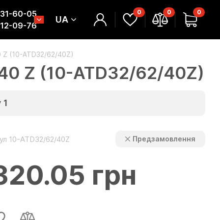
0
0
0
331-60-05
UA
312-09-76
0 Z (10-ATD32/62/40Z)
/40 Z (10-ATD32/62/40Z)
у
1
ул 10-ATD32/62/40Z
Предзамовлення
320.05 грн