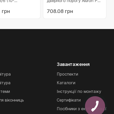
/6 (10-
дверного порогу Aluron PT
/6)
30 (10-PT30)
 грн
708.08 грн
Завантаження
нітура
Проспекти
ітура
Каталоги
стеми
Інструкції по монтажу
ля віконниць
Сертифікати
Посібники з експлуатації