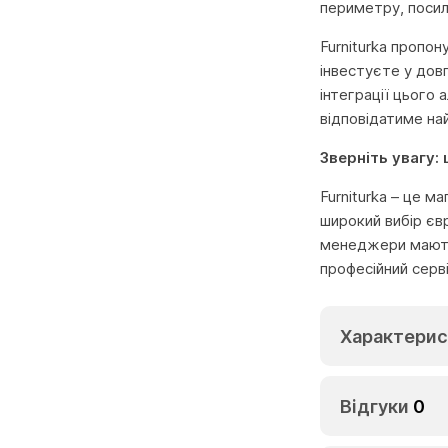
периметру, посил
Furniturka пропон
інвестуєте у довг
інтеграції цього
відповідатиме на
Зверніть увагу:
Furniturka – це м
широкий вибір єв
менеджери мають 
професійний серв
Характерис
Відгуки
0