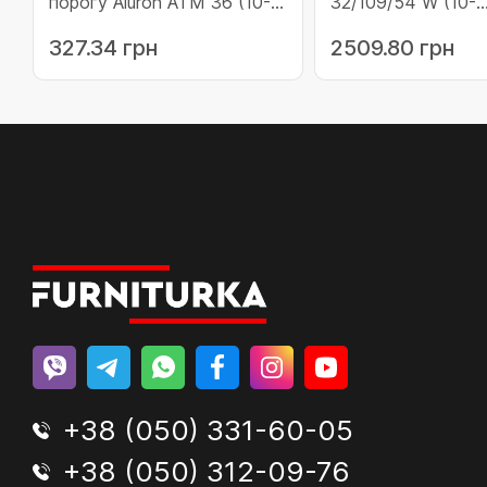
порогу Aluron ATM 36 (10-
32/109/54 W (10-
ATM36)
ATD32/109/54W/C
327.34 грн
2509.80 грн
+38 (050) 331-60-05
+38 (050) 312-09-76