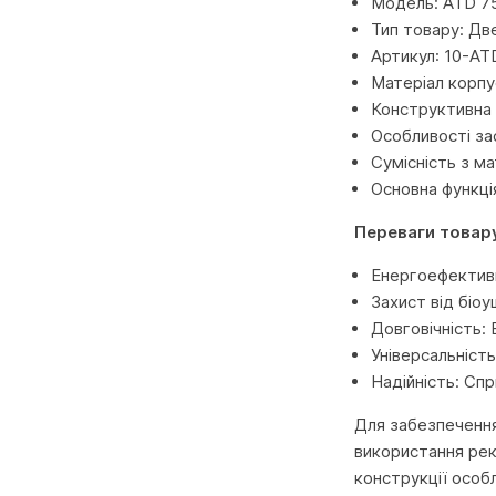
Модель: ATD 7
Тип товару: Дв
Артикул: 10-AT
Матеріал корпу
Конструктивна 
Особливості за
Сумісність з м
Основна функція
Переваги товар
Енергоефективн
Захист від біо
Довговічність: 
Універсальніст
Надійність: Сп
Для забезпечення
використання рек
конструкції особ