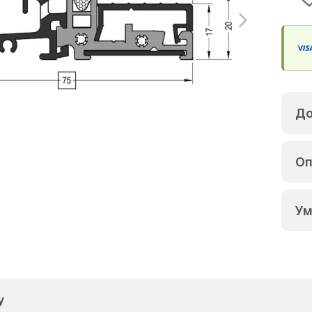
До
Оп
Ум
у