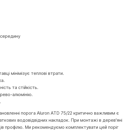
усередину
ці мінімізує теплові втрати.
ка.
ість та стійкість.
ерево-алюмінію.
.
новленні порога Aluron ATD 75/22 критично важливим є
аткових водовідвідних накладок. При монтажі в дерев'яні
орців профілю. Ми рекомендуємо комплектувати цей поріг