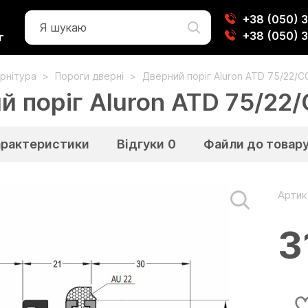
+38 (050) 
+38 (050) 
г
рнітура
Пороги дверні
Дверний поріг Aluron ATD 75/22/C
й поріг Aluron ATD 75/22
арактеристики
Відгуки
0
Файли до товар
Артик
3