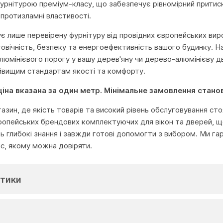
урнітурою преміум-класу, що забезпечує рівномірний прити
а протизламні властивості.
ує лише перевірену фурнітуру від провідних європейських вироб
овічність, безпеку та енергоефективність вашого будинку. На
 алюмінієвого порогу у вашу дерев'яну чи дерево-алюмінієву 
йвищим стандартам якості та комфорту.
 ціна вказана за один метр. Мінімальне замовлення стано
агазин, де якість товарів та високий рівень обслуговування с
ропейських брендових комплектуючих для вікон та дверей, що
глибокі знання і завжди готові допомогти з вибором. Ми га
іс, якому можна довіряти.
тики