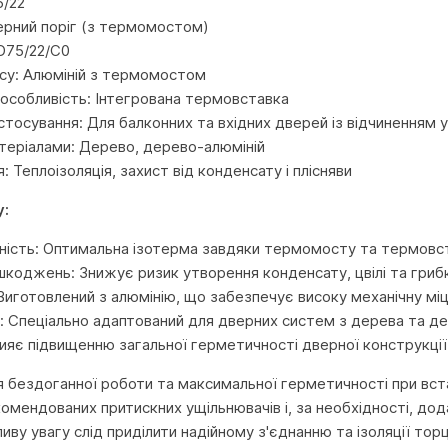
5/22
ерний поріг (з термомостом)
D75/22/C0
су: Алюміній з термомостом
особливість: Інтегрована термовставка
стосування: Для балконних та вхідних дверей із відчиненням 
атеріалами: Дерево, дерево-алюміній
: Теплоізоляція, захист від конденсату і плісняви
у:
ість: Оптимальна ізотерма завдяки термомосту та термовстав
ушкоджень: Знижує ризик утворення конденсату, цвілі та гриб
Виготовлений з алюмінію, що забезпечує високу механічну міцн
ь: Спеціально адаптований для дверних систем з дерева та д
рияє підвищенню загальної герметичності дверної конструкції
 бездоганної роботи та максимальної герметичності при вста
омендованих притискних ущільнювачів і, за необхідності, дод
ливу увагу слід приділити надійному з'єднанню та ізоляції т