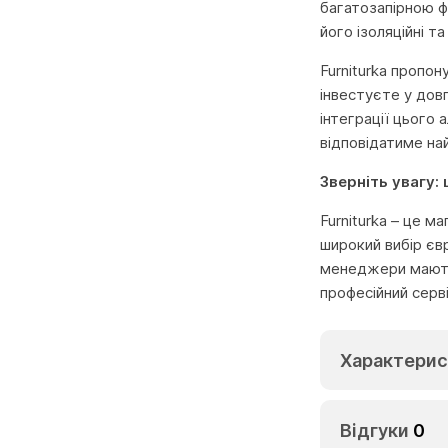
багатозапірною ф
його ізоляційні т
Furniturka пропон
інвестуєте у довг
інтеграції цього
відповідатиме на
Зверніть увагу:
Furniturka – це м
широкий вибір єв
менеджери мають 
професійний серв
Характерис
Відгуки
0