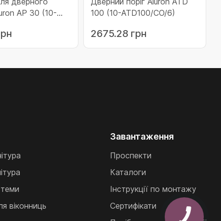
ля дверного
Дверний поріг Aluron ATD
uron AP 30 (10-
100 (10-ATD100/CO/6)
6)
грн
2675.28 грн
Завантаження
нітура
Проспекти
ітура
Каталоги
стеми
Інструкції по монтажу
ля віконниць
Сертифікати