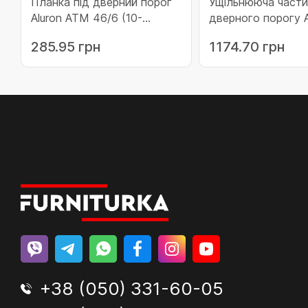
Планка під дверний порог
Ущільнююча части
Aluron ATM 46/6 (10-
дверного порогу A
ATM46/6)
54 (10-PT54)
285.95 грн
1174.70 грн
+38 (050) 331-60-05