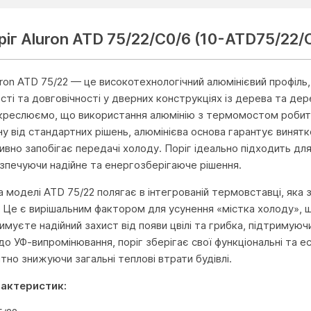
іг Aluron ATD 75/22/C0/6 (10-ATD75/22/
uron ATD 75/22 — це високотехнологічний алюмінієвий профіл
ті та довговічності у дверних конструкціях із дерева та дере
дкреслюємо, що використання алюмінію з термомостом робит
ну від стандартних рішень, алюмінієва основа гарантує винятко
вно запобігає передачі холоду. Поріг ідеально підходить для
зпечуючи надійне та енергозберігаюче рішення.
 моделі ATD 75/22 полягає в інтегрованій термовставці, яка 
 Це є вирішальним фактором для усунення «містка холоду», щ
имуєте надійний захист від появи цвілі та грибка, підтримуюч
 до УФ-випромінювання, поріг зберігає свої функціональні та 
ітно знижуючи загальні теплові втрати будівлі.
рактеристик: