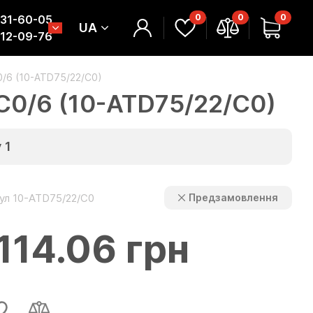
0
0
0
331-60-05
UA
312-09-76
0/6 (10-ATD75/22/C0)
/C0/6 (10-ATD75/22/C0)
у
1
ул 10-ATD75/22/C0
Предзамовлення
114.06 грн