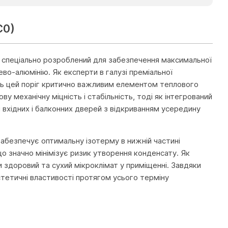
C0)
ь, спеціально розроблений для забезпечення максимальної
во-алюмінію. Як експерти в галузі преміальної
ь цей поріг критично важливим елементом теплового
ву механічну міцність і стабільність, тоді як інтегрований
 вхідних і балконних дверей з відкриванням усередину
забезпечує оптимальну ізотерму в нижній частині
о значно мінімізує ризик утворення конденсату. Як
и здоровий та сухий мікроклімат у приміщенні. Завдяки
естетичні властивості протягом усього терміну