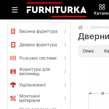
Катало
Дверна фу
Віконна фурнітура
Дверни
Дверна фурнітура
Опис
Х
Розсувні системи
Фурнітура для
віконниць
Ущільнювачі
Монтажні
матеріали