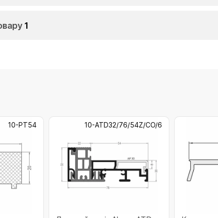
овару
1
10-PT54
10-ATD32/76/54Z/CO/6