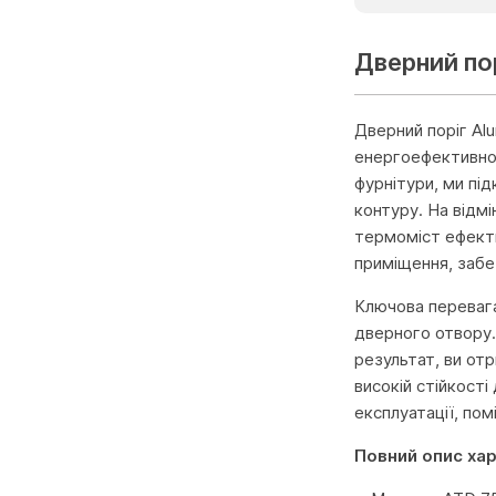
Дверний пор
Дверний поріг Al
енергоефективнос
фурнітури, ми пі
контуру. На відмі
термоміст ефекти
приміщення, забе
Ключова перевага
дверного отвору.
результат, ви отр
високій стійкості
експлуатації, пом
Повний опис ха