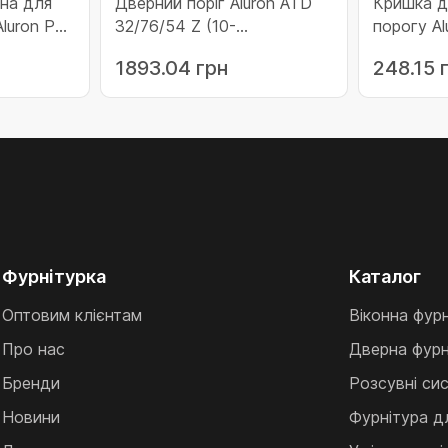
на для
Дверний поріг Aluron ATD
Кришка д
luron PT
32/76/54 Z (10-
порогу Al
ATD32/76/54Z/CO/6)
AP30/C0/
1893.04 грн
248.15 
Фурнітурка
Каталог
Оптовим клієнтам
Віконна фур
Про нас
Дверна фурн
Бренди
Розсувні си
Новини
Фурнітура д