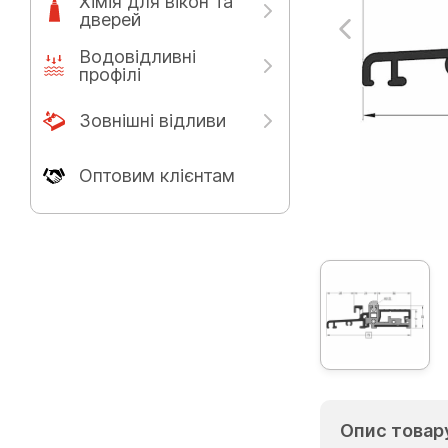
Хімія для вікон та
дверей
Водовідливні
профілі
Зовнішні відливи
Оптовим клієнтам
Опис товар