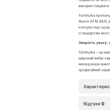
використовувати 
Furniturka пропон
Aluron ATM 46/6, 
консультації щод
стандартам якост
Зверніть увагу:
Furniturka – це м
широкий вибір єв
менеджери мають 
професійний серв
Характерис
Відгуки
0