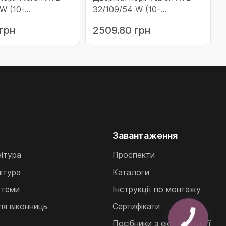
W (10-
32/109/54 W (10-
/30W/C0/6)
ATD32/109/54W/CO/6)
 грн
2509.80 грн
Завантаження
нітура
Проспекти
ітура
Каталоги
стеми
Інструкції по монтажу
ля віконниць
Сертифікати
Посібники з експлуатації