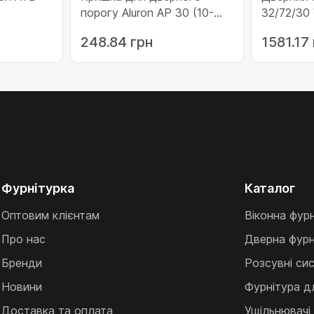
порогу Aluron AP 30 (10-
32/72/30 
AP30/C0/6)
ATD32/72
248.84 грн
1581.17
Фурнітурка
Каталог
Оптовим клієнтам
Віконна фур
Про нас
Дверна фурн
Бренди
Розсувні си
Новини
Фурнітура д
Доставка та оплата
Ущільнювачі