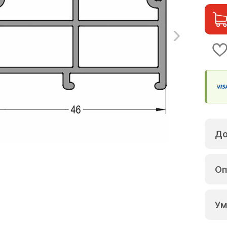
До
Оп
Ум