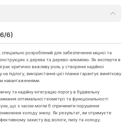
6/6)
, спеціально розроблений для забезпечення міцної та
у конструкціях з дерева та дерево-алюмінію. Як експерти в
іграє критично важливу роль у створенні надійної
 на підлогу, використання цієї планки гарантує виняткову
ими навантаженнями.
ічну та надійну інтеграцію порогу в будівельну
римання оптимальної геометрії та функціональності
рухи, що з часом могли б спричинити порушення
оникнення холоду знизу. Як результат, ви отримуєте
ефективному захисту від вологи, пилу та холоду.