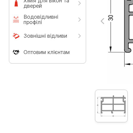
Хімія для вікон та
дверей
Водовідливні
профілі
Зовнішні відливи
Оптовим клієнтам