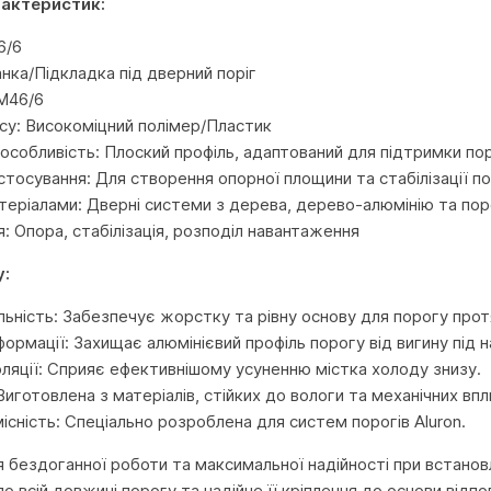
рактеристик:
6/6
анка/Підкладка під дверний поріг
M46/6
су: Високоміцний полімер/Пластик
особливість: Плоский профіль, адаптований для підтримки пор
стосування: Для створення опорної площини та стабілізації п
атеріалами: Дверні системи з дерева, дерево-алюмінію та пор
: Опора, стабілізація, розподіл навантаження
у:
льність: Забезпечує жорстку та рівну основу для порогу прот
формації: Захищає алюмінієвий профіль порогу від вигину під
ляції: Сприяє ефективнішому усуненню містка холоду знизу.
Виготовлена з матеріалів, стійких до вологи та механічних впли
існість: Спеціально розроблена для систем порогів Aluron.
 бездоганної роботи та максимальної надійності при встанов
о всій довжині порогу та надійне її кріплення до основи від