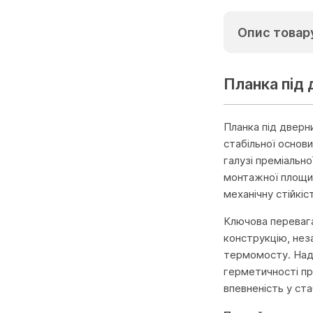
Опис товар
Планка під
Планка під дверн
стабільної основи
галузі преміальн
монтажної площин
механічну стійкіс
Ключова перевага
конструкцію, нез
термомосту. Наді
герметичності пр
впевненість у ста