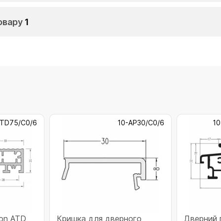
овару
1
ATD75/C0/6
10-AP30/C0/6
10
ron ATD
Кришка для дверного
Дверний п