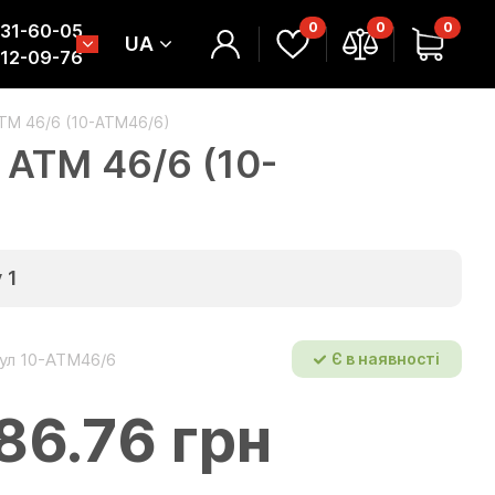
0
0
0
331-60-05
UA
312-09-76
ATM 46/6 (10-ATM46/6)
 ATM 46/6 (10-
у
1
ул 10-ATM46/6
Є в наявності
86.76 грн