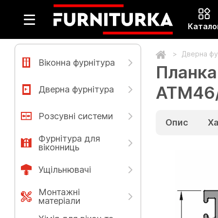
Катало
Дверна фу
Віконна фурнітура
Планка
ATM46
Дверна фурнітура
Розсувні системи
Опис
Х
Фурнітура для
віконниць
Ущільнювачі
Монтажні
матеріали