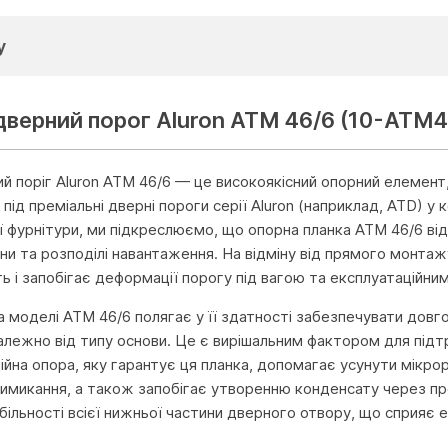
у
 дверний порог Aluron ATM 46/6 (10-ATM4
ий поріг Aluron ATM 46/6 — це високоякісний опорний елемент
 під преміальні дверні пороги серії Aluron (наприклад, ATD) 
ої фурнітури, ми підкреслюємо, що опорна планка ATM 46/6 від
и та розподілі навантаження. На відміну від прямого монтажу
ть і запобігає деформації порогу під вагою та експлуатаційн
 моделі ATM 46/6 полягає у її здатності забезпечувати довгов
алежно від типу основи. Це є вирішальним фактором для підт
йна опора, яку гарантує ця планка, допомагає усунути мікро
имикання, а також запобігає утворенню конденсату через пр
більності всієї нижньої частини дверного отвору, що сприяє 