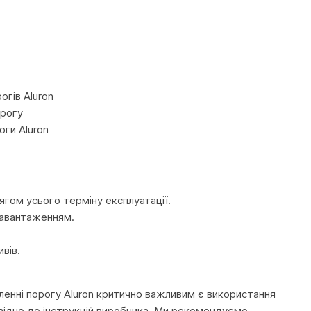
огів Aluron
орогу
оги Aluron
ягом усього терміну експлуатації.
 навантаженням.
вів.
ленні порогу Aluron критично важливим є використання
повідно до інструкцій виробника. Ми рекомендуємо