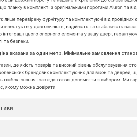
цю планку в комплекті з оригінальними порогами Aluron та ві
ує лише перевірену фурнітуру та комплектуючі від провідних 
ви інвестуєте у довговічність, надійність та стабільність вашо
о інтеграції цього опорного елемента у вашу двері, гарантую
і та безпеки.
 ціна вказана за один метр. Мінімальне замовлення стано
агазин, де якість товарів та високий рівень обслуговування с
ропейських брендових комплектуючих для вікон та дверей, що
глибокі знання і завжди готові допомогти з вибором. Ми га
іс, якому можна довіряти.
тики