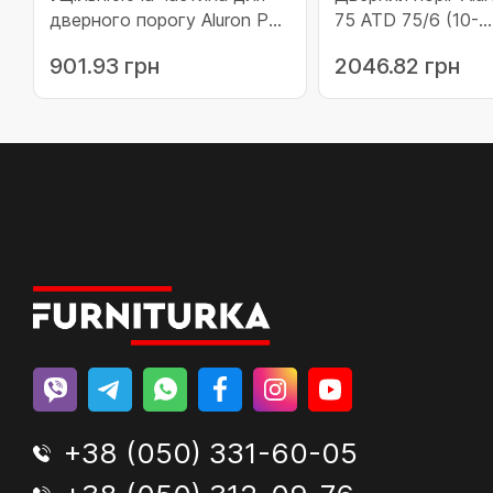
дверного порогу Aluron PT
75 ATD 75/6 (10-
40 (10-PT40)
ATD75/C0/6)
901.93 грн
2046.82 грн
+38 (050) 331-60-05