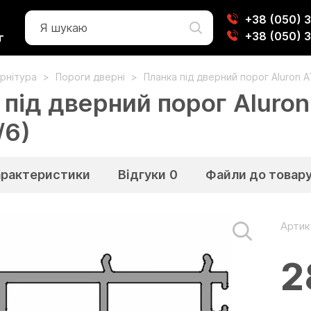
+38 (050) 
+38 (050) 
г
рнітура
Пороги дверні
Планка під дверний порог Aluron 
 під дверний порог Aluron
/6)
арактеристики
Відгуки
0
Файли до товар
Артик
2