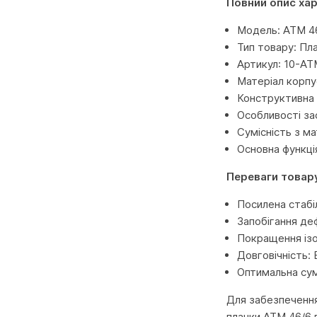
Повний опис ха
Модель: ATM 4
Тип товару: Пл
Артикул: 10-AT
Матеріал корпу
Конструктивна 
Особливості за
Сумісність з м
Основна функція
Переваги товар
Посилена стабі
Запобігання де
Покращення ізо
Довговічність: 
Оптимальна сум
Для забезпечення
планки ATM 46/6 п