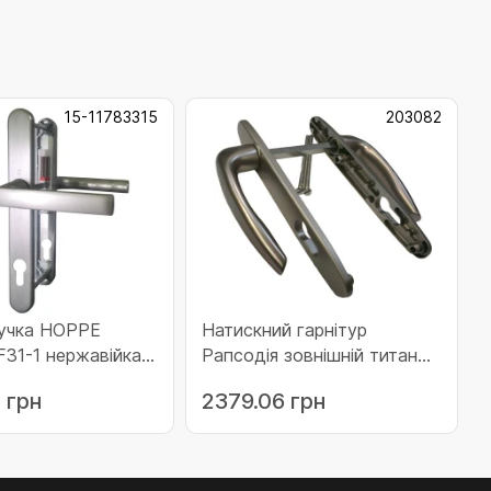
15-11783315
203082
 HOPPE
Натискний гарнітур
F31-1 нержавійка
Рапсодія зовнішній титан
)
(74-90 мм) (203082)
 грн
2379.06 грн