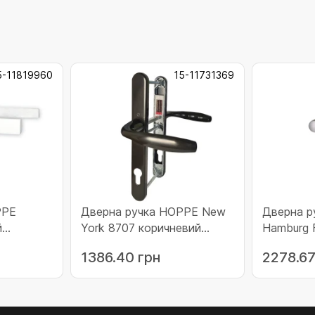
5-11819960
15-11731369
PPE
Дверна ручка HOPPE New
Дверна ручка
й
York 8707 коричневий
Hamburg 
(11731369)
(11783315
1386.40 грн
2278.67