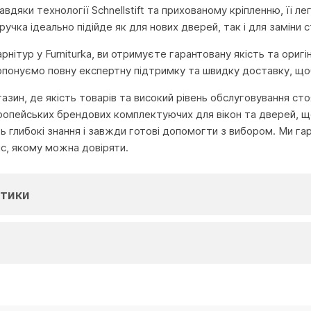
авдяки технології Schnellstift та прихованому кріпленню, її л
учка ідеально підійде як для нових дверей, так і для заміни с
нітур у Furniturka, ви отримуєте гарантовану якість та оригі
опонуємо повну експертну підтримку та швидку доставку, що
агазин, де якість товарів та високий рівень обслуговування с
ропейських брендових комплектуючих для вікон та дверей, що
глибокі знання і завжди готові допомогти з вибором. Ми га
іс, якому можна довіряти.
тики