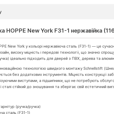
у
ка HOPPE New York F31-1 нержавійка (11
PE New York у кольорі нержавіюча сталь (F31-1) — це сучасне
дизайн, високу міцність і передові технології, що значно спр
учка) ідеально підходить для дверей з ПВХ, дерева та алюміні
нноваційною технологією швидкого монтажу Schnellstift (Шнел
ується без додаткових інструментів. Міцність конструкції за
лізуючими виступами, а підшипники, що не потребують обслуг
 сталі стійкий до зношування та зберігає свій естетичний ви
и
гарнітур (ручка/ручка)
ча сталь (F31-1)