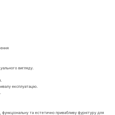
лення
дуального вигляду.
.
ривалу експлуатацію.
.
, функціональну та естетично привабливу фурнітуру для