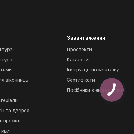
Завантаження
нітура
Проспекти
ітура
Каталоги
стеми
Інструкції по монтажу
ля віконниць
Сертифікати
Посібники з експлуатації
теріали
кон та дверей
 профілі
ливи