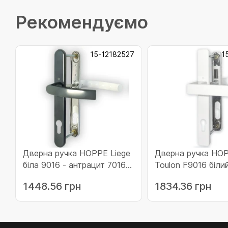
Рекомендуємо
15-12182527
1
Дверна ручка HOPPE Liege
Дверна ручка HO
біла 9016 - антрацит 7016
Toulon F9016 біли
(12182527)
(11819960)
1448.56 грн
1834.36 грн