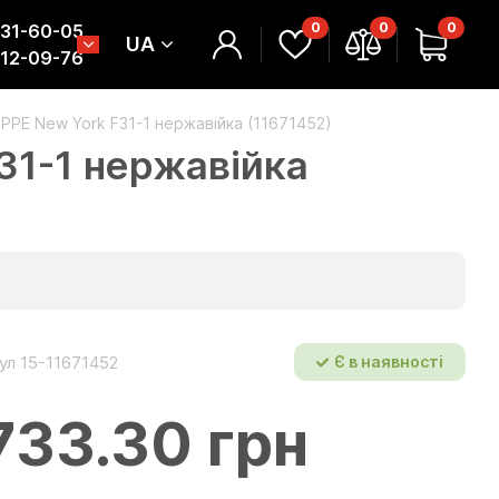
0
0
0
331-60-05
UA
312-09-76
PPE New York F31-1 нержавійка (11671452)
31-1 нержавійка
ул 15-11671452
Є в наявності
733.30 грн