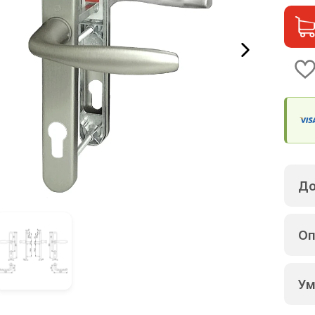
До
Оп
Ум