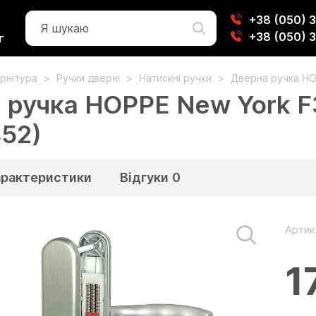
+38 (050) 
+38 (050) 
г
рнітура
Ручки дверні
Натискні ручки
Дверна ручка HO
 ручка HOPPE New York F
452)
арактеристики
Відгуки
0
Артик
1