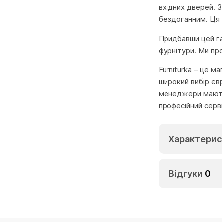
вхідних дверей. З
бездоганним. Ця р
Придбавши цей гар
фурнітури. Ми пр
Furniturka – це м
широкий вибір єв
менеджери мають 
професійний серв
Характерис
Відгуки
0