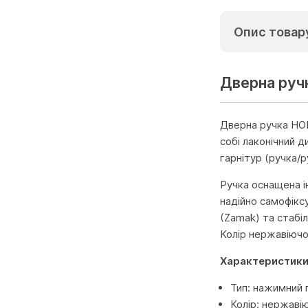
Опис товар
Дверна руч
Дверна ручка HOP
собі лаконічний 
гарнітур (ручка/р
Ручка оснащена і
надійно самофікс
(Zamak) та стабі
Колір нержавіючої
Характеристик
Тип: нажимний 
Колір: нержавію