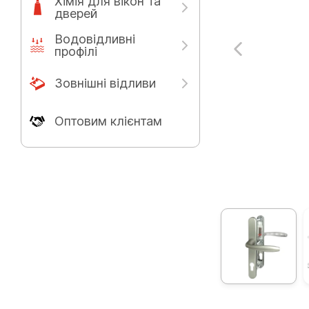
Хімія для вікон та
дверей
Водовідливні
профілі
Зовнішні відливи
Оптовим клієнтам