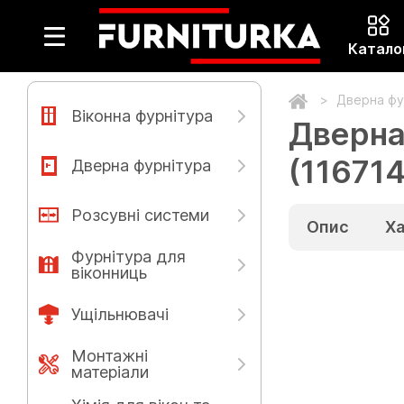
Катало
Дверна фу
Віконна фурнітура
Дверна
(11671
Дверна фурнітура
Розсувні системи
Опис
Х
Фурнітура для
віконниць
Ущільнювачі
Монтажні
матеріали