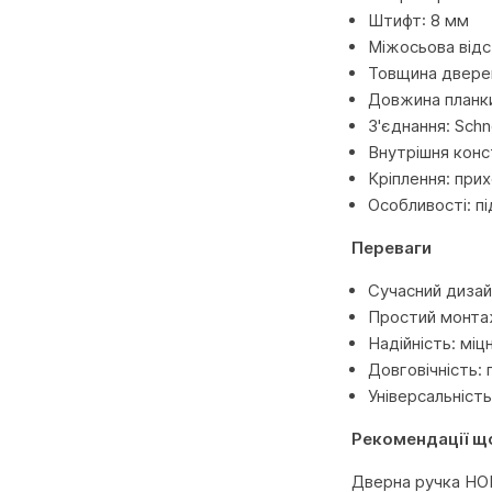
Штифт: 8 мм
Міжосьова відс
Товщина двере
Довжина планк
З'єднання: Schn
Внутрішня конст
Кріплення: прих
Особливості: п
Переваги
Сучасний дизай
Простий монтаж
Надійність: міц
Довговічність:
Універсальність
Рекомендації щ
Дверна ручка HOP