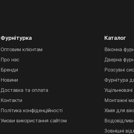
Фурнітурка
Каталог
Оптовим клієнтам
Віконна фур
Про нас
Дверна фурн
Бренди
Розсувні си
Новини
Фурнітура д
Доставка та оплата
Ущільнювачі
Контакти
Монтажні ма
Політика конфіденційності
Хімія для ві
Умови використання сайтом
Водовідливні
Зовнішні від