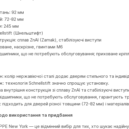
тань: 92 мм
й: 72-82 мм
и: 245 мм
ellstift (Шнельштифт)
рукція: сплав ZnAl (Zamak), стабілізуючі виступи
оване, наскрізне, гвинтами M6
ідшипники, що не потребують обслуговування; приховане кріп
н: колір нержавіючої сталі додає дверям стильного та індиві
: технологія Schnellstift значно спрощує установку.
на внутрішня конструкція зі сплаву ZnAl та стабілізуючі виступи
 підшипники, що не потребують обслуговування, гарантують т
: підходить для дверей різної товщини (72-82 мм) і матеріалів
одо використання та придбання
PE New York — це відмінний вибір для тих, хто шукає надійну