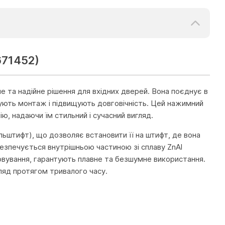
671452)
 та надійне рішення для вхідних дверей. Вона поєднує в
ощують монтаж і підвищують довговічність. Цей нажимний
ю, надаючи їм стильний і сучасний вигляд.
ьштифт), що дозволяє встановити її на штифт, де вона
безпечується внутрішньою частиною зі сплаву ZnAl
овування, гарантують плавне та безшумне використання.
гляд протягом тривалого часу.