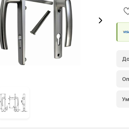
До
Оп
Ум