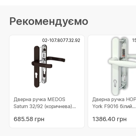
Рекомендуємо
02-107.8077.32.92
1
Дверна ручка MEDOS
Дверна ручка HOPPE New
Saturn 32/92 (коричнева)
York F9016 білий
(02-107.8077.32.92)
(11671488)
685.58 грн
1386.40 грн