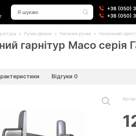
+38 (050) 
+38 (050) 
г
рнітура
Ручки дверні
Натискні ручки
Натискний гарніт
ний гарнітур Масо серія Г
арактеристики
Відгуки
0
Артик
1