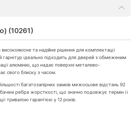
о) (10261)
високоякісне та надійне рішення для комплектації
ей гарнітур ідеально підходить для дверей з обмеженим
ації алюмінію, що надає поверхні металево-
ає свого блиску з часом.
ільшості багатозапірних замків межосьове відстань 92
дбачені ребра жорсткості, що значно подовжує термін її
ії тривалою гарантією у 12 років.