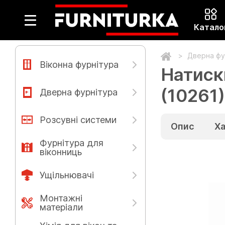
Катало
Дверна фу
Віконна фурнітура
Натиск
(10261)
Дверна фурнітура
Розсувні системи
Опис
Х
Фурнітура для
віконниць
Ущільнювачі
Монтажні
матеріали