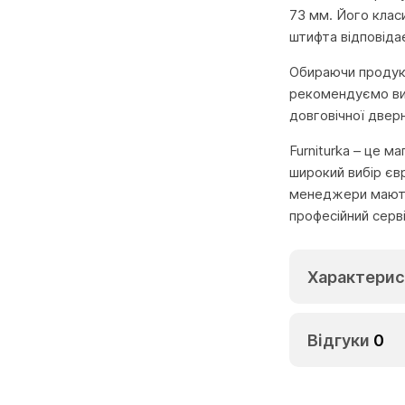
73 мм. Його клас
штифта відповіда
Обираючи продукц
рекомендуємо вик
довговічної двер
Furniturka – це м
широкий вибір єв
менеджери мають 
професійний серв
Характерис
Відгуки
0