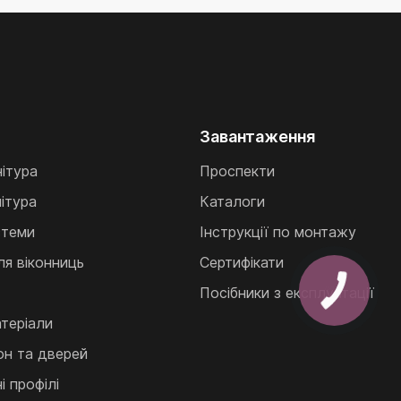
Завантаження
нітура
Проспекти
ітура
Каталоги
стеми
Інструкції по монтажу
ля віконниць
Сертифікати
Посібники з експлуатації
теріали
кон та дверей
 профілі