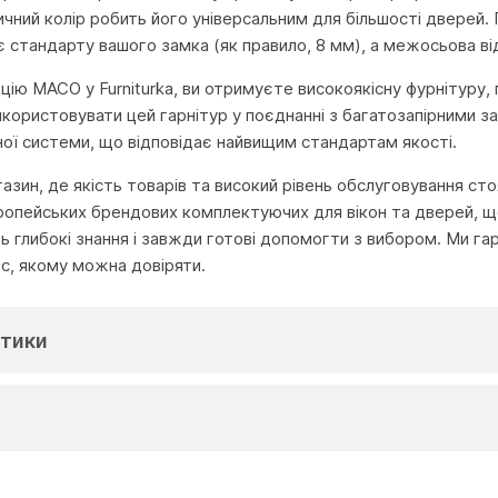
ичний колір робить його універсальним для більшості дверей
є стандарту вашого замка (як правило, 8 мм), а межосьова в
ію MACO у Furniturka, ви отримуєте високоякісну фурнітуру, 
ористовувати цей гарнітур у поєднанні з багатозапірними з
ної системи, що відповідає найвищим стандартам якості.
агазин, де якість товарів та високий рівень обслуговування с
ропейських брендових комплектуючих для вікон та дверей, що
глибокі знання і завжди готові допомогти з вибором. Ми га
іс, якому можна довіряти.
тики