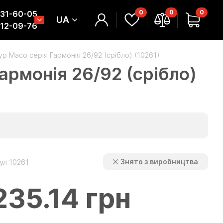
0
0
0
331-60-05
UA
312-09-76
ур Масо серія Гармонія 26/92 (срібло) (10261)
армонія 26/92 (срібло)
ул 10261
Знято з виробництва
235.14 грн