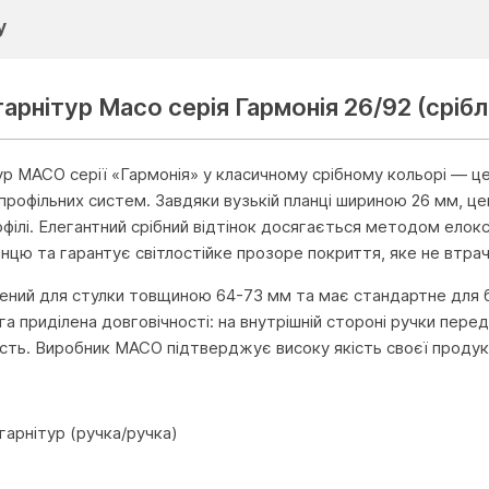
у
арнітур Масо серія Гармонія 26/92 (срібл
р MACO серії «Гармонія» у класичному срібному кольорі — це 
 профільних систем. Завдяки вузькій планці шириною 26 мм, ц
філі. Елегантний срібний відтінок досягається методом елокс
нцю та гарантує світлостійке прозоре покриття, яке не втрач
ений для стулки товщиною 64-73 мм та має стандартне для б
га приділена довговічності: на внутрішній стороні ручки пере
ість. Виробник MACO підтверджує високу якість своєї продукц
и
гарнітур (ручка/ручка)