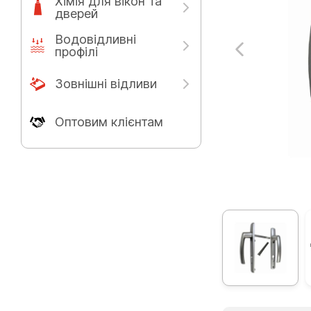
Хімія для вікон та
дверей
Водовідливні
профілі
Зовнішні відливи
Оптовим клієнтам