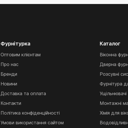
Фурнітурка
Каталог
Оптовим клієнтам
Віконна фур
Про нас
Дверна фурн
Бренди
Розсувні си
Новини
Фурнітура д
Доставка та оплата
Ущільнювачі
Контакти
Монтажні ма
Політика конфіденційності
Хімія для ві
Умови використання сайтом
Водовідливні