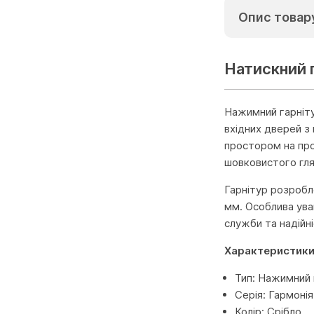
Опис товар
Натискний г
Нажимний гарніту
вхідних дверей з
простором на про
шовковистого гля
Гарнітур розробл
мм. Особлива ува
служби та надійн
Характеристик
Тип: Нажимний 
Серія: Гармонія
Колір: Срібло