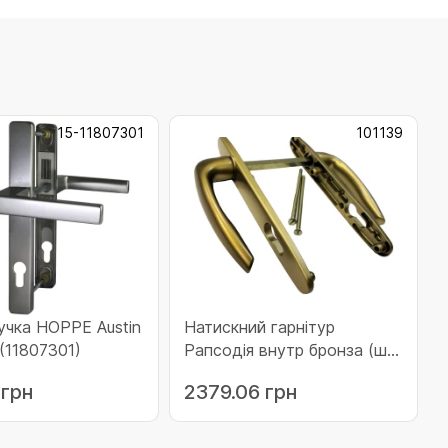
15-11807301
101139
учка HOPPE Austin
Натискний гарнітур
(11807301)
Рапсодія внутр бронза (шт
до 90мм) (101139)
 грн
2379.06 грн