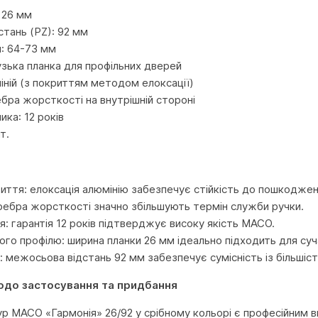
 26 мм
тань (PZ): 92 мм
: 64-73 мм
узька планка для профільних дверей
іній (з покриттям методом елоксації)
ебра жорсткості на внутрішній стороні
ика: 12 років
т.
иття: елоксація алюмінію забезпечує стійкість до пошкоджень
 ребра жорсткості значно збільшують термін служби ручки.
я: гарантія 12 років підтверджує високу якість MACO.
ого профілю: ширина планки 26 мм ідеально підходить для су
: межосьова відстань 92 мм забезпечує сумісність із більшіст
одо застосування та придбання
р MACO «Гармонія» 26/92 у срібному кольорі є професійним 