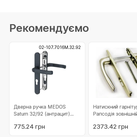
Рекомендуємо
02-107.7016M.32.92
Дверна ручка MEDOS
Натискний гарніту
Saturn 32/92 (антрацит)
Рапсодія зовнішні
(02-107.7016M.32.92)
шампань (74-90 м
775.24 грн
2373.42 грн
(203080)