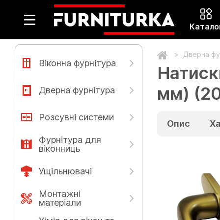
Катало
Дверна фу
Віконна фурнітура
Натиск
мм) (2
Дверна фурнітура
Розсувні системи
Опис
Х
Фурнітура для
віконниць
Ущільнювачі
Монтажні
матеріали