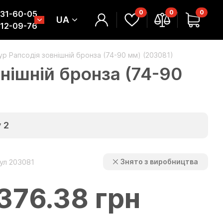
0
0
0
331-60-05
UA
312-09-76
ур Рапсодія зовнішній бронза (74-90 мм) (203081)
нішній бронза (74-90
у
2
ул 203081
Знято з виробництва
376.38 грн