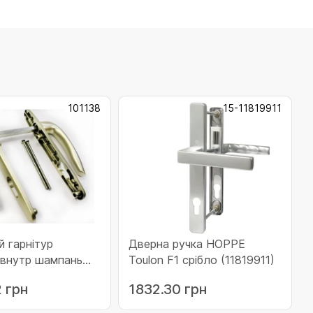
101138
15-11819911
й гарнітур
Дверна ручка HOPPE
 внутр шампань
Toulon F1 срібло (11819911)
мм) (101138)
 грн
1832.30 грн