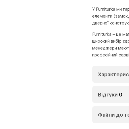
У Furniturka ми г
елементи (замок,
дверної конструкц
Furniturka – це м
широкий вибір єв
менеджери мають 
професійний серв
Характерис
Відгуки
0
Файли до т