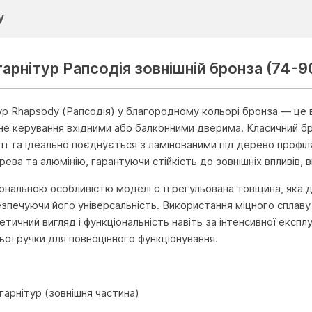
у
арнітур Рапсодія зовнішній бронза (74-9
р Rhapsody (Рапсодія) у благородному кольорі бронза — це 
не керування вхідними або балконними дверима. Класичний б
і та ідеально поєднується з ламінованими під дерево профіл
рева та алюмінію, гарантуючи стійкість до зовнішніх впливів
нальною особливістю моделі є її регульована товщина, яка 
езпечуючи його універсальність. Використання міцного сплаву
тичний вигляд і функціональність навіть за інтенсивної експ
ьої ручки для повноцінного функціонування.
и
гарнітур (зовнішня частина)