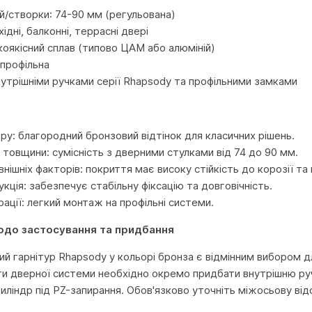
/створки: 74-90 мм (регульована)
ідні, балконні, террасні двері
коякісний сплав (типово ЦАМ або алюміній)
 профільна
внутрішніми ручками серії Rhapsody та профільними замками
ру: благородний бронзовий відтінок для класичних рішень.
 товщини: сумісність з дверними стулками від 74 до 90 мм.
внішніх факторів: покриття має високу стійкість до корозії та 
кція: забезпечує стабільну фіксацію та довговічність.
ації: легкий монтаж на профільні системи.
одо застосування та придбання
ий гарнітур Rhapsody у кольорі бронза є відмінним вибором д
ти дверної системи необхідно окремо придбати внутрішню ручк
циліндр під PZ-запирання. Обов'язково уточніть міжосьову ві