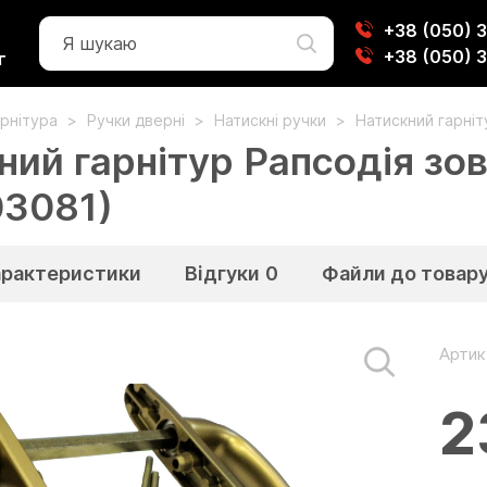
+38 (050) 
+38 (050) 
г
рнітура
Ручки дверні
Натискні ручки
Натискний гарніт
ний гарнітур Рапсодія зов
03081)
арактеристики
Відгуки
0
Файли до товар
Артик
2