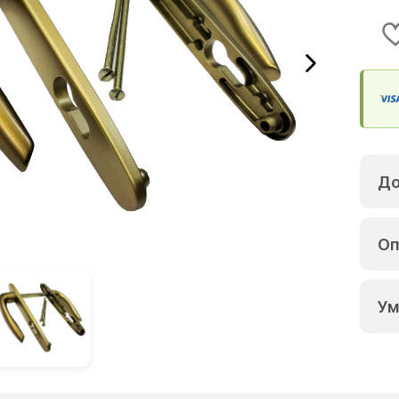
До
Оп
Ум