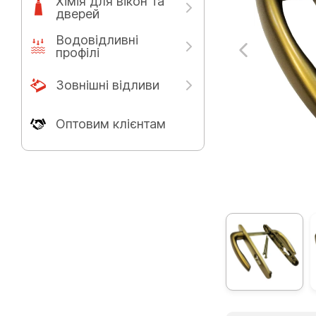
Хімія для вікон та
дверей
Водовідливні
профілі
Зовнішні відливи
Оптовим клієнтам