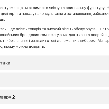
арантуємо, що ви отримаєте якісну та оригінальну фурнітуру. 
 циліндр) та нададуть консультацію з встановлення, забезпечу
ії.
агазин, де якість товарів та високий рівень обслуговування с
ропейських брендових комплектуючих для вікон та дверей, що
глибокі знання і завжди готові допомогти з вибором. Ми га
іс, якому можна довіряти.
тики
овару
2