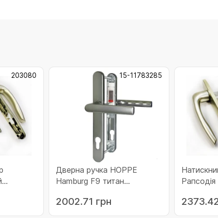
203080
15-11783285
р
Дверна ручка HOPPE
Натискни
й
Hamburg F9 титан
Рапсодія
м)
(11783285)
(шт до 90
2002.71 грн
2373.42