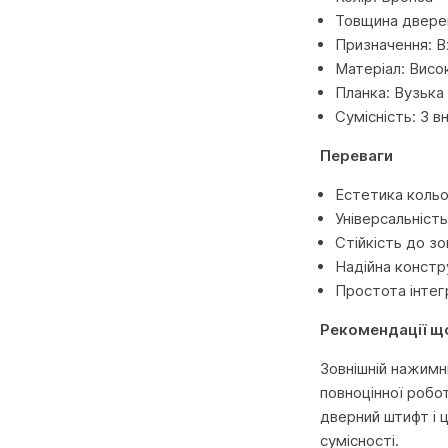
Товщина дверей
Призначення: Вх
Матеріал: Висо
Планка: Вузька
Сумісність: З 
Переваги
Естетика кольо
Універсальність
Стійкість до зо
Надійна констру
Простота інтегр
Рекомендації щ
Зовнішній нажимн
повноцінної робо
дверний штифт і 
сумісності.