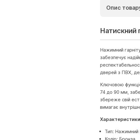
Опис товар
Натискний г
Нажимний гарніту
забезпечує надій
респектабельност
дверей з ПВХ, де
Ключовою функціо
74 до 90 мм, заб
збереже свій есте
вимагає внутрішн
Характеристик
Тип: Нажимний 
Колір: Бронза