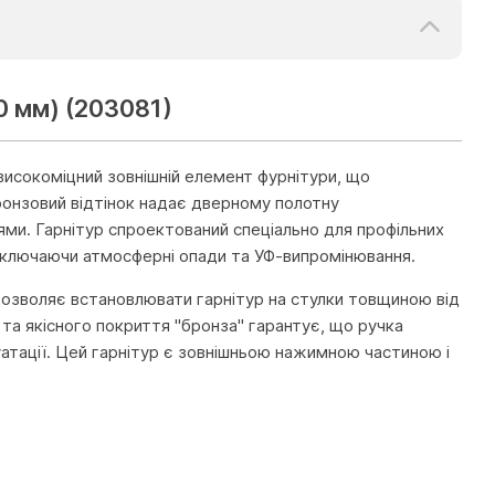
0 мм) (203081)
високоміцний зовнішній елемент фурнітури, що
ронзовий відтінок надає дверному полотну
ями. Гарнітур спроектований спеціально для профільних
, включаючи атмосферні опади та УФ-випромінювання.
дозволяє встановлювати гарнітур на стулки товщиною від
 та якісного покриття "бронза" гарантує, що ручка
луатації. Цей гарнітур є зовнішньою нажимною частиною і