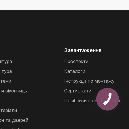
Завантаження
нітура
Проспекти
ітура
Каталоги
стеми
Інструкції по монтажу
ля віконниць
Сертифікати
Посібники з експлуатації
теріали
кон та дверей