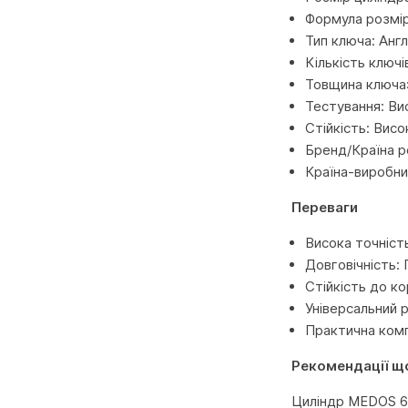
Формула розмір
Тип ключа: Англ
Кількість ключі
Товщина ключа:
Тестування: Вис
Стійкість: Висо
Бренд/Країна р
Країна-виробник
Переваги
Висока точніст
Довговічність: 
Стійкість до ко
Універсальний 
Практична комп
Рекомендації щ
Циліндр MEDOS 60