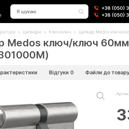
+38 (050) 
+38 (050) 
г
рнітура
Циліндри
Ключ/ключ
Циліндр Medos ключ/клю
р Medos ключ/ключ 60мм
301000M)
арактеристики
Відгуки
0
Файли до товар
Артик
3