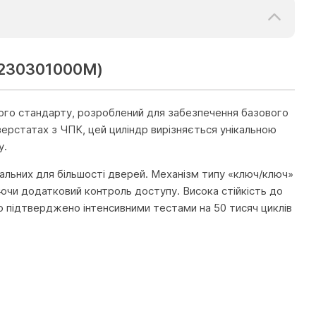
1230301000M)
ого стандарту, розроблений для забезпечення базового
верстатах з ЧПК, цей циліндр вирізняється унікальною
у.
сальних для більшості дверей. Механізм типу «ключ/ключ»
ючи додатковий контроль доступу. Висока стійкість до
що підтверджено інтенсивними тестами на 50 тисяч циклів