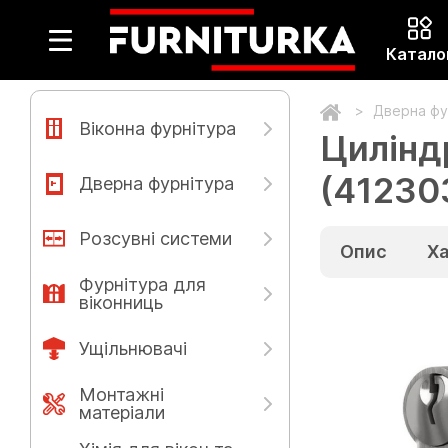
Катало
Дверна фу
Віконна фурнітура
Цилінд
(41230
Дверна фурнітура
Розсувні системи
Опис
Х
Фурнітура для
віконниць
Ущільнювачі
Монтажні
матеріали