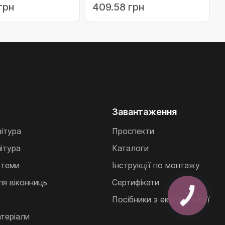
грн
409.58 грн
Завантаження
нітура
Проспекти
ітура
Каталоги
стеми
Інструкції по монтажу
ля віконниць
Сертифікати
Посібники з експлуатації
теріали