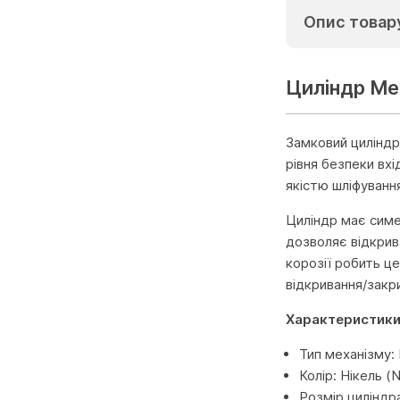
Опис товар
Циліндр Me
Замковий циліндр
рівня безпеки вх
якістю шліфування
Циліндр має симе
дозволяє відкрив
корозії робить ц
відкривання/закр
Характеристик
Тип механізму:
Колір: Нікель (N
Розмір циліндр