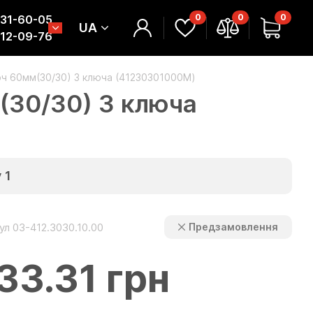
0
0
0
331-60-05
UA
312-09-76
ч 60мм(30/30) 3 ключа (41230301000M)
(30/30) 3 ключа
у
1
ул 03-412.3030.10.00
Предзамовлення
33.31 грн