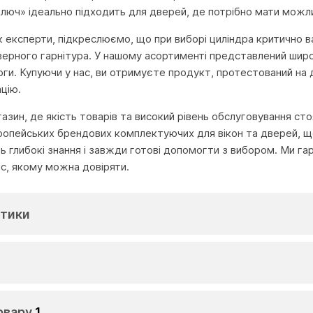
люч» ідеально підходить для дверей, де потрібно мати можлив
 як експерти, підкреслюємо, що при виборі циліндра критично 
верного гарнітура. У нашому асортименті представлений широ
оги. Купуючи у нас, ви отримуєте продукт, протестований на до
цію.
агазин, де якість товарів та високий рівень обслуговування с
ропейських брендових комплектуючих для вікон та дверей, що
глибокі знання і завжди готові допомогти з вибором. Ми га
іс, якому можна довіряти.
тики
овару
1