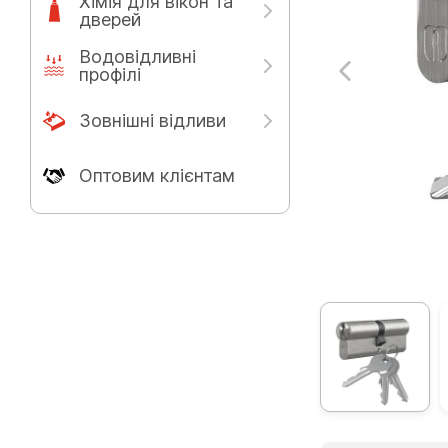
Хімія для вікон та
дверей
Водовідливні
профілі
Зовнішні відливи
Оптовим клієнтам