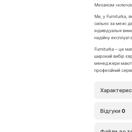
Механізм «ключ/к
Ми, у Furniturka,
сильно за межі д
індивідуальні вим
надійну експлуата
Furniturka – це м
широкий вибір єв
менеджери мають 
професійний серв
Характерис
Відгуки
0
Файли до т