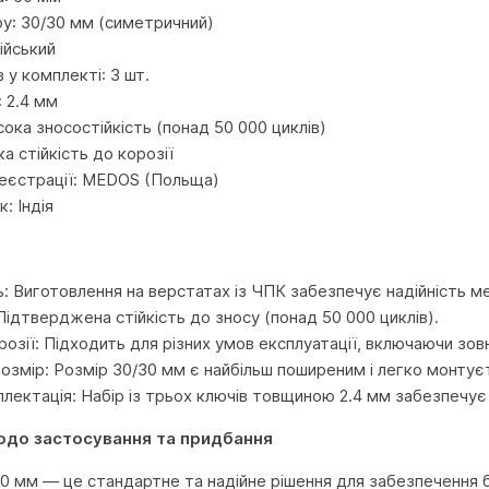
у: 30/30 мм (симетричний)
ійський
в у комплекті: 3 шт.
 2.4 мм
ока зносостійкість (понад 50 000 циклів)
ка стійкість до корозії
еєстрації: MEDOS (Польща)
: Індія
ь: Виготовлення на верстатах із ЧПК забезпечує надійність м
Підтверджена стійкість до зносу (понад 50 000 циклів).
розії: Підходить для різних умов експлуатації, включаючи зовн
розмір: Розмір 30/30 мм є найбільш поширеним і легко монтує
лектація: Набір із трьох ключів товщиною 2.4 мм забезпечує
одо застосування та придбання
 мм — це стандартне та надійне рішення для забезпечення б