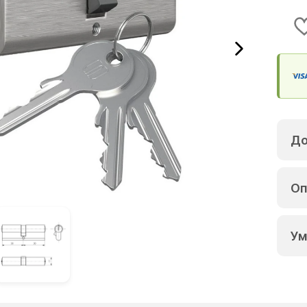
До
Оп
Ум