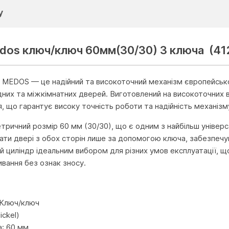
у
dos ключ/ключ 60мм(30/30) 3 ключа (4
 MEDOS — це надійний та високоточний механізм європейськ
ідних та міжкімнатних дверей. Виготовлений на високоточних 
, що гарантує високу точність роботи та надійність механізм
тричний розмір 60 мм (30/30), що є одним з найбільш універ
ати двері з обох сторін лише за допомогою ключа, забезпечу
ей циліндр ідеальним вибором для різних умов експлуатації, 
ивання без ознак зносу.
и
 Ключ/ключ
ickel)
а: 60 мм