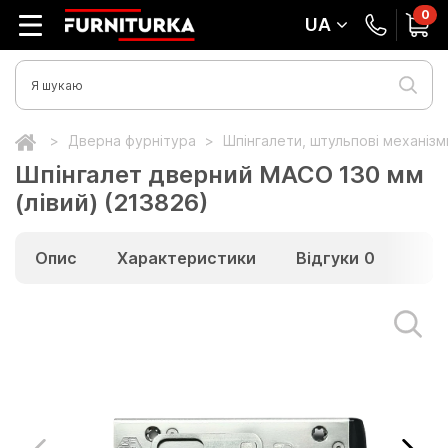
0
UA
Дверна фурнітура
Шпінгалети, штульпові механіз
Шпінгалет дверний MACO 130 мм
(лівий) (213826)
Опис
Характеристики
Відгуки
0