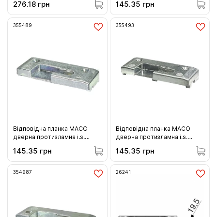
276.18 грн
145.35 грн
паз) (355000)
(354988)
355489
355493
Відповідна планка MACO
Відповідна планка MACO
дверна протизламна i.s.
дверна протизламна i.s.
права REHAU (355489)
права Salamander Streamline
145.35 грн
145.35 грн
(355493)
354987
26241