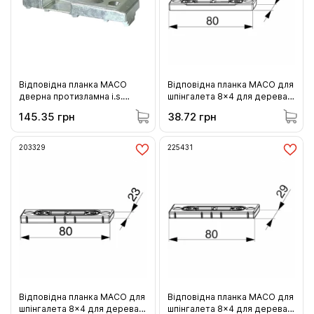
Відповідна планка MACO
Відповідна планка MACO для
дверна протизламна i.s.
шпінгалета 8x4 для дерева
права штульпова (у
10 системи 20 мм гладкого
145.35 грн
38.72 грн
фурнітурний паз) (354987)
фальца 12 мм фальцлюфту 2
шліца (26241)
203329
225431
Відповідна планка MACO для
Відповідна планка MACO для
шпінгалета 8x4 для дерева
шпінгалета 8x4 для дерева