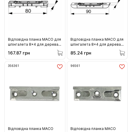
Відповідна планка MACO для
Відповідна планка MACO для
шпінгалета 8x4 для дерева 9
шпінгалета 8x4 для дерева 9
системи 18 мм гладкого
системи 18 мм гладкого
167.87 грн
85.24 грн
фальца 12 мм фальцлюфту
фальца 4 мм фальцлюфту 2
Euronut 6/8/4 2 шліца (26610)
шліца врізна (23883)
356361
96561
Відповідна планка MACO
Відповідна планка MACO