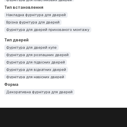
Тип встановлення
Фурнітура для металопластикових дверей
Фурнітура для металевих дверей
Накладна фурнітура для дверей
Фурнітура для міжкімнатних дверей
Врізна фурнітура для дверей
Фурнітура для китайських дверей
Фурнітура для дверей прихованого монтажу
Фурнітура для дерев'яних дверей
Тип дверей
Фурнітура для подвійних дверей
Фурнітура для дверей купе
Фурнітура для вхідних дверей
Фурнітура для розпашних дверей
Фурнітура для броньованих дверей
Фурнітура для підвісних дверей
Фурнітура для банних дверей
Фурнітура для відкатних дверей
Фурнітура для балконних дверей
Фурнітура для навісних дверей
Фурнітура для алюмінієвих дверей
Форма
Декоративна фурнітура для дверей