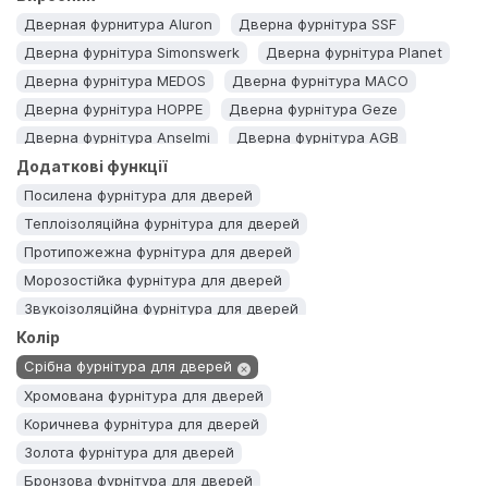
Дверная фурнитура Aluron
Дверна фурнітура SSF
Дверна фурнітура Simonswerk
Дверна фурнітура Planet
Дверна фурнітура MEDOS
Дверна фурнітура MACO
Дверна фурнітура HOPPE
Дверна фурнітура Geze
Дверна фурнітура Anselmi
Дверна фурнітура AGB
Додаткові функції
Посилена фурнітура для дверей
Теплоізоляційна фурнітура для дверей
Протипожежна фурнітура для дверей
Морозостійка фурнітура для дверей
Звукоізоляційна фурнітура для дверей
Колір
Герметична фурнітура для дверей
Вологостійка фурнітура для дверей
Срібна фурнітура для дверей
Безшумна фурнітура для дверей
Хромована фурнітура для дверей
Коричнева фурнітура для дверей
Золота фурнітура для дверей
Бронзова фурнітура для дверей