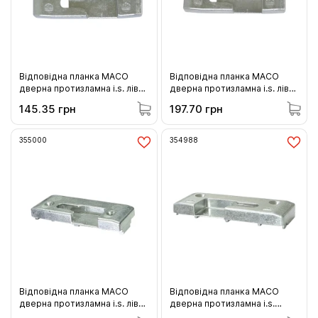
Відповідна планка MACO
Відповідна планка MACO
дверна протизламна i.s. ліва
дверна протизламна i.s. ліва
REHAU (355501)
Salamander Streamline
145.35 грн
197.70 грн
(355505)
355000
354988
Відповідна планка MACO
Відповідна планка MACO
дверна протизламна i.s. ліва
дверна протизламна i.s.
штульпова (у фурнітурний
права BRÜGMANN VEKA 13