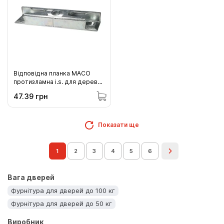
Відповідна планка MACO
протизламна i.s. для дерева
9 системи 18 мм гладкого
47.39 грн
фальца 12 мм фальцлюфту
(96860)
Показати ще
1
2
3
4
5
6
Вага дверей
Фурнітура для дверей до 100 кг
Фурнітура для дверей до 50 кг
Виробник