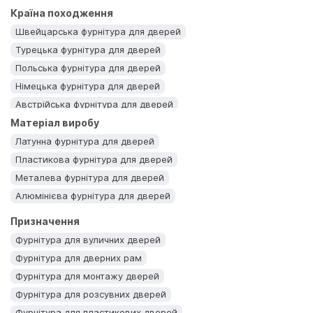
Країна походження
Біла фурнітура для дверей
Чорна фурнітура для дверей
Швейцарська фурнітура для дверей
Турецька фурнітура для дверей
Польська фурнітура для дверей
Німецька фурнітура для дверей
Австрійська фурнітура для дверей
Матеріал виробу
Італійська фурнітура для дверей
Латунна фурнітура для дверей
Пластикова фурнітура для дверей
Металева фурнітура для дверей
Алюмінієва фурнітура для дверей
Призначення
Фурнітура для вуличних дверей
Фурнітура для дверних рам
Фурнітура для монтажу дверей
Фурнітура для розсувних дверей
Фурнітура для пластикових дверей