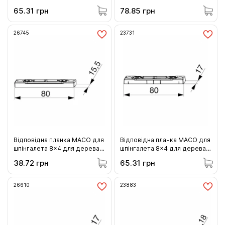
13 системи 24 мм гладкого
13 системи 30 мм гладкого
65.31 грн
78.85 грн
фальца 12 мм фальцлюфту 2
фальца 12 мм фальцлюфту 2
шліца (203329)
шліца (225431)
26745
23731
Відповідна планка MACO для
Відповідна планка MACO для
шпінгалета 8x4 для дерева 9
шпінгалета 8x4 для дерева 9
системи 18 мм гладкого
системи 18 мм гладкого
38.72 грн
65.31 грн
фальца 12 мм фальцлюфту +1
фальца 12 мм фальцлюфту 2
мм 2 шліца (26745)
шліца (23731)
26610
23883