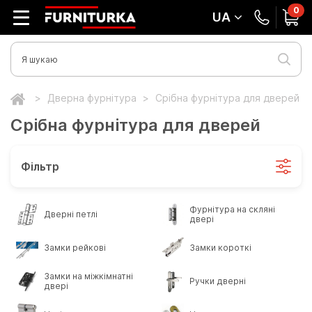
0
UA
Дверна фурнітура
Срібна фурнітура для дверей
Срібна фурнітура для дверей
Фільтр
Фурнітура на скляні
Дверні петлі
двері
Замки рейкові
Замки короткі
Замки на міжкімнатні
Ручки дверні
двері