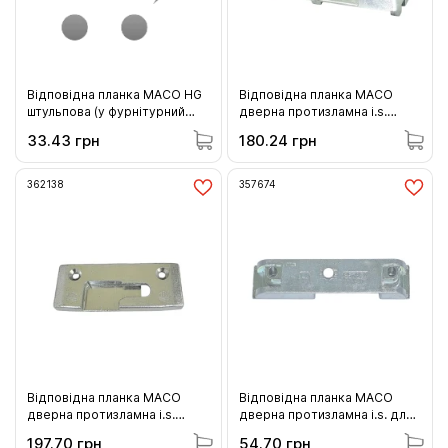
Відповідна планка MACO HG
Відповідна планка MACO
штульпова (у фурнітурний
дверна протизламна i.s.
паз) (363319)
Salamander bluEvolution 92
33.43 грн
180.24 грн
ліва (362135)
362138
357674
Відповідна планка MACO
Відповідна планка MACO
дверна протизламна i.s.
дверна протизламна i.s. для
Salamander bluEvolution 92
дерева з 4 мм фальцлюфтом
197.70 грн
54.70 грн