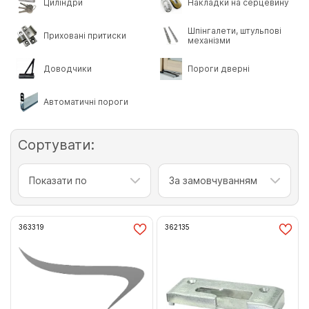
Циліндри
Накладки на серцевину
Шпінгалети, штульпові
Приховані притиски
механізми
Доводчики
Пороги дверні
Автоматичні пороги
Сортувати:
Показати по
За замовчуванням
363319
362135