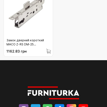
Замок дверний короткий
MACO Z-RS DM-25
(управління від ключа)
1162.83 грн
(244190)