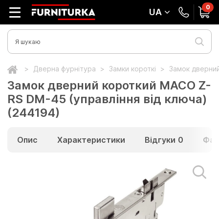
0
UA
Дверна фурнітура
Замки короткі
Замок дверний
Замок дверний короткий MACO Z-
RS DM-45 (управління від ключа)
(244194)
Опис
Характеристики
Відгуки
0
Фай