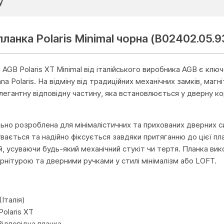
у
планка Polaris Minimal чорна (B02402.05.9
а AGB Polaris XT Minimal від італійського виробника AGB є к
ana Polaris. На відміну від традиційних механічних замків, маг
легантну відповідну частину, яка встановлюється у дверну к
льно розроблена для мінімалістичних та прихованих дверних 
сувається та надійно фіксується завдяки притяганню до цієї п
й, усуваючи будь-який механічний стукіт чи тертя. Планка ви
рнітурою та дверними ручками у стилі мінімалізм або LOFT.
и
Італія)
Polaris XT
Відповідна планка