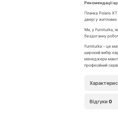
Рекомендації щ
Планка Polaris X
двері у житлових
Ми, у Furniturka,
бездоганну робот
Furniturka – це м
широкий вибір єв
менеджери мають 
професійний серв
Характерис
Відгуки
0