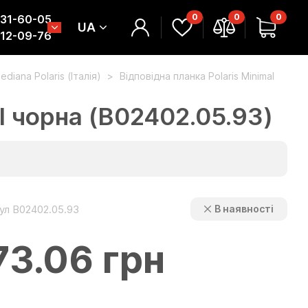
0
0
0
331-60-05
UA
312-09-76
ediana Polaris (Італія)
Відповідна планка Polaris Minimal
al чорна (B02402.05.93)
ул B02402.05.93
В наявності
73.06 грн