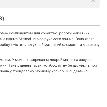
3)
лючовим компонентом для коректної роботи магнітних
нітна планка Minimal не має рухомого язичка. Вона являє
оробку і містить потужний магнітний елемент та металеву
систем. У момент закривання дверей магнітна засувка
ланки. Таке рішення гарантує абсолютну безшумність при
конана у трендовому Чорному кольорі, що ідеально