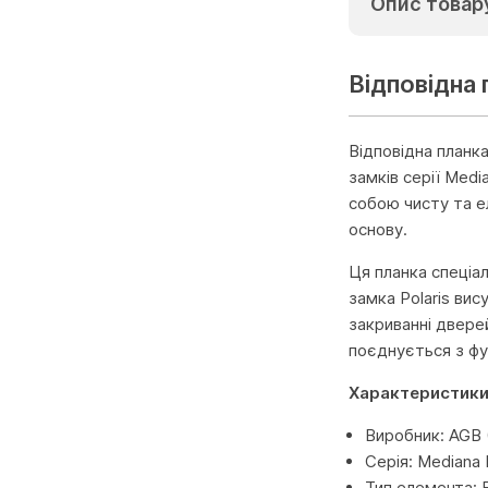
Опис товар
Відповідна 
Відповідна планк
замків серії Medi
собою чисту та е
основу.
Ця планка спеціа
замка Polaris ви
закриванні двере
поєднується з фу
Характеристик
Виробник: AGB (
Серія: Mediana 
Тип елемента: 