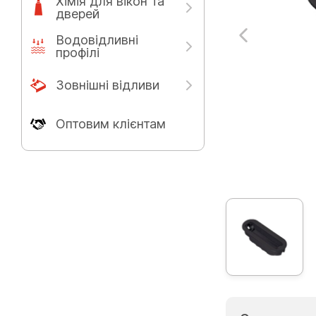
Хімія для вікон та
дверей
Водовідливні
профілі
Зовнішні відливи
Оптовим клієнтам