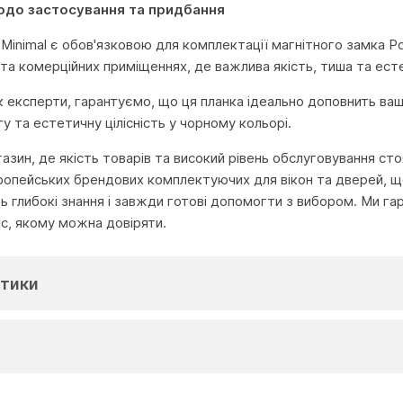
одо застосування та придбання
T Minimal є обов'язковою для комплектації магнітного замка P
 та комерційних приміщеннях, де важлива якість, тиша та ест
 як експерти, гарантуємо, що ця планка ідеально доповнить ва
у та естетичну цілісність у чорному кольорі.
агазин, де якість товарів та високий рівень обслуговування с
ропейських брендових комплектуючих для вікон та дверей, що
глибокі знання і завжди готові допомогти з вибором. Ми га
іс, якому можна довіряти.
тики