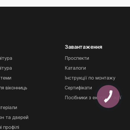
Завантаження
нітура
Проспекти
ітура
Каталоги
стеми
Інструкції по монтажу
ля віконниць
Сертифікати
Посібники з експлуатації
теріали
кон та дверей
 профілі