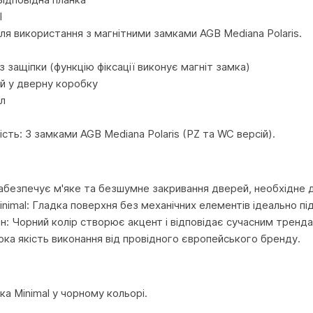
l
ля використання з магнітними замками AGB Mediana Polaris.
з защіпки (функцію фіксації виконує магніт замка)
й у дверну коробку
л
ість: З замками AGB Mediana Polaris (PZ та WC версій).
абезпечує м'яке та безшумне закривання дверей, необхідне д
inimal: Гладка поверхня без механічних елементів ідеально п
н: Чорний колір створює акцент і відповідає сучасним тренда
сока якість виконання від провідного європейського бренду.
ка Minimal у чорному кольорі.