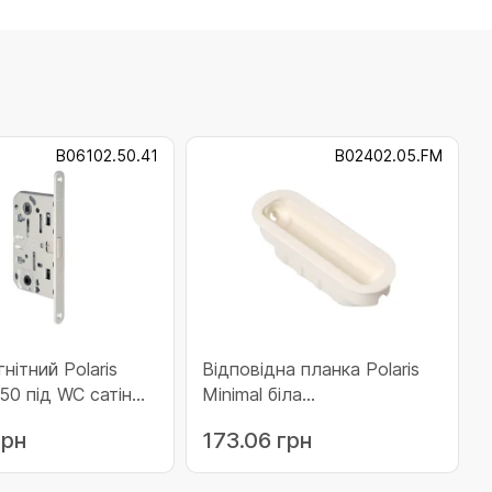
B06102.50.41
B02402.05.FM
нітний Polaris
Відповідна планка Polaris
50 під WC сатін
Minimal біла
0.41)
(B02402.05.FM)
грн
173.06 грн