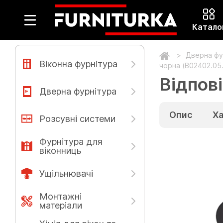
Катало
Дверна фу
Віконна фурнітура
чорна (B02402.05
Відпові
Дверна фурнітура
Опис
Х
Розсувні системи
Фурнітура для
віконниць
Ущільнювачі
Монтажні
матеріали