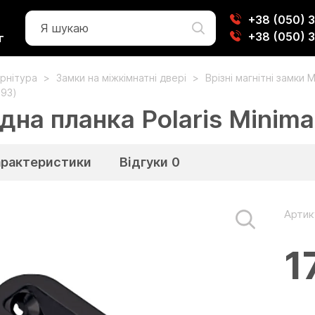
+38 (050) 
+38 (050) 
г
рнітура
Замки на міжкімнатні двері
Врізні магнітні замки M
.93)
дна планка Polaris Minim
арактеристики
Відгуки
0
Артик
1