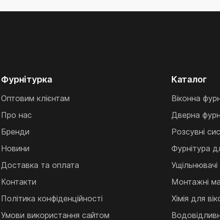
Фурнітурка
Каталог
Оптовим клієнтам
Віконна фур
Про нас
Дверна фурн
Бренди
Розсувні си
Новини
Фурнітура д
Доставка та оплата
Ущільнювачі
Контакти
Монтажні ма
Політика конфіденційності
Хімія для ві
Умови використання сайтом
Водовідливні