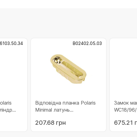
6103.50.34
B02402.05.03
laris
Відповідна планка Polaris
Замок маг
ліндр
Minimal латунь
WC18/96/
(B02402.05.03)
(B06102.5
207.68 грн
675.21 