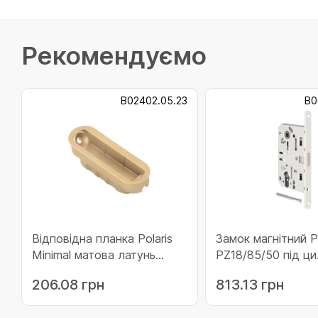
Рекомендуємо
B02402.05.23
B0
Відповідна планка Polaris
Замок магнітний Po
Minimal матова латунь
PZ18/85/50 під ци
(B02402.05.23)
хром матовий
206.08 грн
813.13 грн
(B06103.50.34)