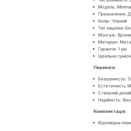
Модель: Minima
Призначення: Д
Колір: Чорний
Тип защіпки: Бе
Монтаж: Врізни
Матеріал: Мета
Гарантія: 1 рік
Ідеальна сумісн
Переваги
Безшумність: З
Естетичність M
Стильний дизай
Надійність: Ви
Комплектація:
Відповідна план