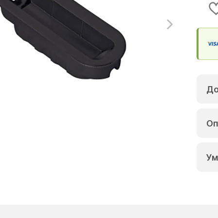
До
Оп
Ум