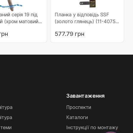
зний серія 19 під
Планка у відповідь SSF
й (хром матовий)
(золото глянець) (11-4075-
-R1)
3)
грн
577.79 грн
Завантаження
нітура
Проспекти
ітура
Каталоги
стеми
Інструкції по монтажу