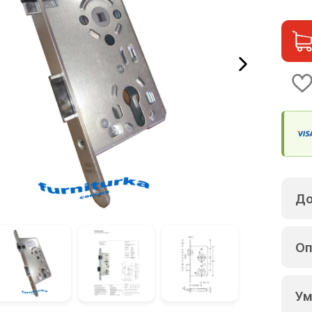
До
Оп
Ум