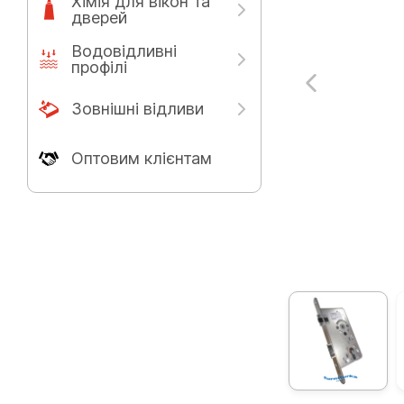
Хімія для вікон та
дверей
Водовідливні
профілі
Зовнішні відливи
Оптовим клієнтам