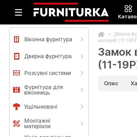
Катало
Дверна фу
Віконна фурнітура
матовий) (11-19PZ
Замок в
Дверна фурнітура
(11-19P
Розсувні системи
Опис
Х
Фурнітура для
віконниць
Ущільнювачі
Монтажні
матеріали