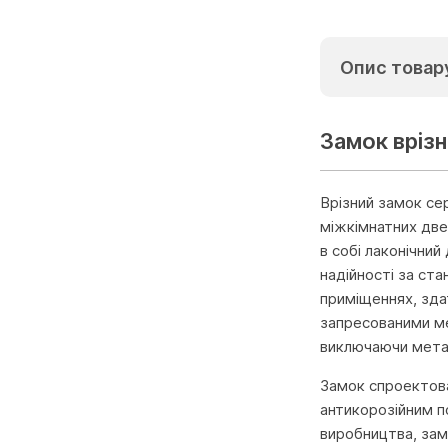
Опис товар
Замок врізн
Врізний замок сер
міжкімнатних две
в собі лаконічни
надійності за ст
приміщеннях, зда
запресованими ме
виключаючи метал
Замок спроектова
антикорозійним п
виробництва, зам