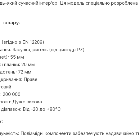
удь-який сучасний інтер'єр. Ця модель спеціально розроблена
 товару:
 (згідно з EN 12209)
ння: Засувка, ригель (під циліндр PZ)
et): 55 мм
ї планки: 20 мм
дстань: 72 мм
дкривання: Праве
товий
в: 200 000
розії: Дуже висока
діапазон: Від -20 до +80°С
у:
умність: Поліамідні компоненти забезпечують надзвичайно т