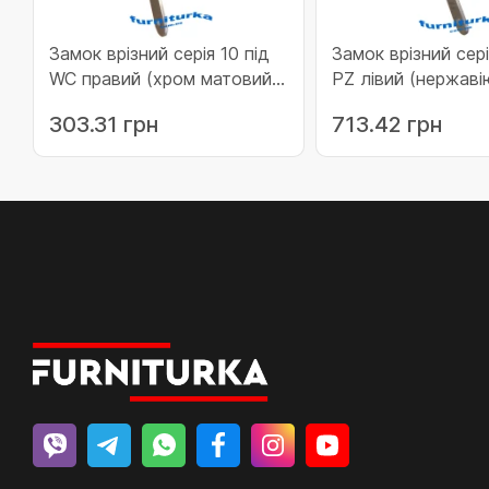
Замок врізний серія 10 під
Замок врізний сері
WC правий (хром матовий)
PZ лівий (нержаві
(11-10WC-R1)
сталь) (11-19PZ-L2
303.31 грн
713.42 грн