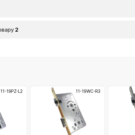
овару
2
11-19PZ-L2
11-19WC-R3