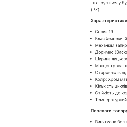
інтегрується у б
(PZ).
Характеристики
Серія: 19
Клас безпеки: 3
Механізм запира
Дорнмас (Backs
Ширина лицьово
Міжцентрова ві
Сторонність ві
Колір: Хром ма
Кількість циклі
Стійкість до ко
Температурний 
Переваги товар
Виняткова безш