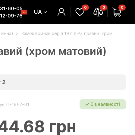
0
0
0
331-60-05
UA
312-09-76
еччина)
Замок врізний серія 19 під PZ правий (хром
равий (хром матовий)
у
2
ул 11-19PZ-R1
Є в наявності
44.68 грн