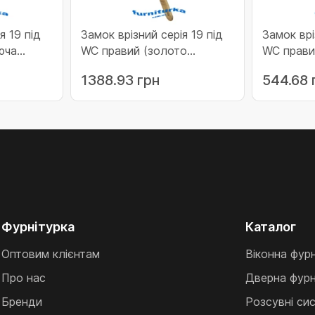
я 19 під
Замок врізний серія 19 під
Замок врі
юча
WC правий (золото
WC прави
)
глянець) (11-19WC-R3)
(11-19WC
1388.93 грн
544.68 
Фурнітурка
Каталог
Оптовим клієнтам
Віконна фур
Про нас
Дверна фурн
Бренди
Розсувні си