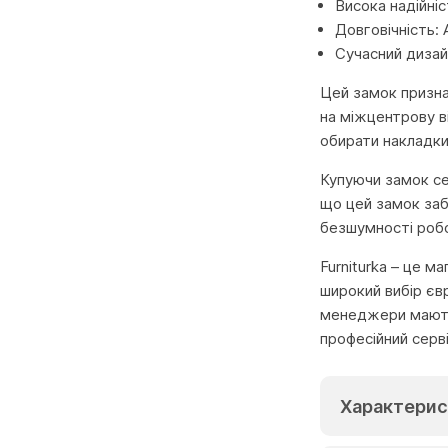
Висока надійніс
Довговічність:
Сучасний дизайн
Цей замок призна
на міжцентрову в
обирати накладки 
Купуючи замок се
що цей замок заб
безшумності робо
Furniturka – це м
широкий вибір єв
менеджери мають 
професійний серв
Характерис