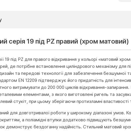
у
ий серія 19 під PZ правий (хром матовий)
ії 19 під PZ для правого відкривання у кольорі «матовий хро
рей, де потрібне встановлення циліндрового механізму для 
й дизайн та передові технології для забезпечення безшумної т
андартом EN 12209 підтверджує його придатність для інтенсив
тного витримувати до 200 000 циклів відкривання-запирання. 
талевими елементами, з якого виготовлені ригель та засувка
евий стукіт, при цьому зберігаючи протизламні властивості та
ний для довготривалої роботи у широкому діапазоні умов. Ко
окриттям, а поліамідні втулки додатково підвищують безшумні
ок демонструє бездоганну надійність. Стильний матовий хро