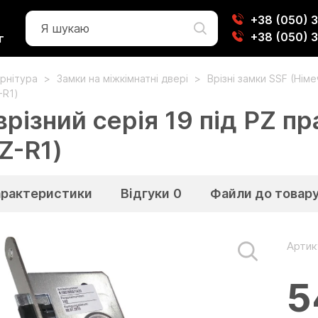
+38 (050) 
+38 (050) 
г
рнітура
Замки на міжкімнатні двері
Врізні замки SSF (Нім
-R1)
різний серія 19 під PZ п
Z-R1)
арактеристики
Відгуки
0
Файли до товар
Артик
5