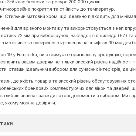
ть: 3-й клас безпеки та ресурс 200 000 циклів.
 Антикорозійне покриття та стійкість до температур.
: Стильний матовий хром, що ідеально підходить для мінімалі
чений для врізного монтажу та використовується з непідпр
ідстань 72 мм при виборі ручок, накладок під циліндр (PZ) 
з можливістю наскрізного кріплення на штифтах 39 мм для біл
рії 19 у Furniturka, ви отримуєте оригінальну продукцію, пер
езпечить вашим дверям не тільки високий рівень надійності 
ти, ставши ідеальним вибором для сучасних інтер'єрів, де ці
агазин, де якість товарів та високий рівень обслуговування с
ропейських брендових комплектуючих для вікон та дверей, що
глибокі знання і завжди готові допомогти з вибором. Ми га
іс, якому можна довіряти.
тики