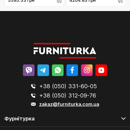
5595.33 грн
4204.83 грн
(235770)
+38 (050) 331-60-05
+38 (050) 312-09-76
zakaz@furniturka.com.ua
Фурнітурка