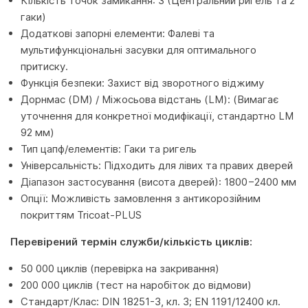
Кількість точок замикання: 3 (Центральний ригель та 2
гаки)
Додаткові запорні елементи: Фалеві та
мультифункціональні засувки для оптимального
притиску.
Функція безпеки: Захист від зворотного віджиму
Дорнмас (DM) / Міжосьова відстань (LM): (Вимагає
уточнення для конкретної модифікації, стандартно LM
92 мм)
Тип цапф/елементів: Гаки та ригель
Універсальність: Підходить для лівих та правих дверей
Діапазон застосування (висота дверей): 1800−2400 мм
Опції: Можливість замовлення з антикорозійним
покриттям Tricoat-PLUS
Перевірений термін служби/кількість циклів:
50 000 циклів (перевірка на закривання)
200 000 циклів (тест на наробіток до відмови)
Стандарт/Клас: DIN 18251-3, кл. 3; EN 1191/12400 кл.