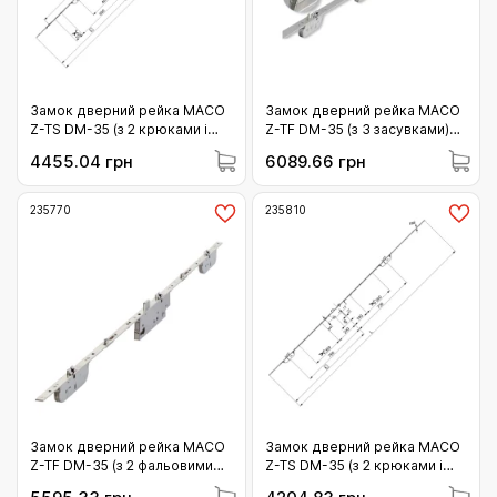
Замок дверний рейка МАСО
Замок дверний рейка МАСО
Z-TS DM-35 (з 2 крюками і
Z-TF DM-35 (з 3 засувками)
штирями та 2 цапфами)
(237730)
4455.04 грн
6089.66 грн
(238560)
235770
235810
Замок дверний рейка МАСО
Замок дверний рейка МАСО
Z-TF DM-35 (з 2 фальовими
Z-TS DM-35 (з 2 крюками і
защіпками та 2 цапфами)
штирями) (235810)