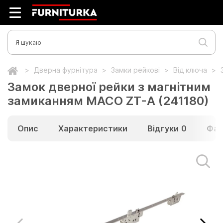
Дверна фурнітура
Замки рейкові
Від ключа
Замок дверної рейки з магнітним
замиканням MACO ZT-A (241180)
Опис
Характеристики
Відгуки
0
Фай