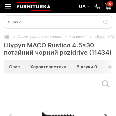
0
UA
Фурнітура для віконниць
Кріплення
Шуруп MACO 
Шуруп MACO Rustico 4.5x30
потайний чорний pozidrive (11434)
Опис
Характеристики
Відгуки
0
Фай