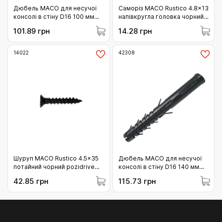
Дюбель MACO для несучої
Саморіз MACO Rustico 4.8x13
консолі в стіну D16 100 мм
напівкругла головка чорний
(42306)
(11883)
101.89 грн
14.28 грн
14022
42308
Шуруп MACO Rustico 4.5x35
Дюбель MACO для несучої
потайний чорний pozidrive
консолі в стіну D16 140 мм
(14022)
(42308)
42.85 грн
115.73 грн