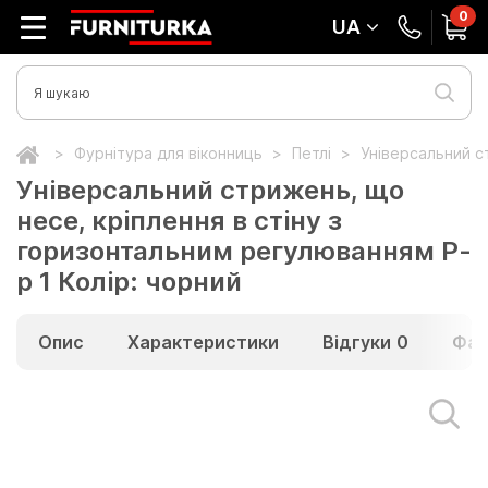
0
UA
Фурнітура для віконниць
Петлі
Універсальний с
Універсальний стрижень, що
несе, кріплення в стіну з
горизонтальним регулюванням Р-
р 1 Колір: чорний
Опис
Характеристики
Відгуки
0
Фай