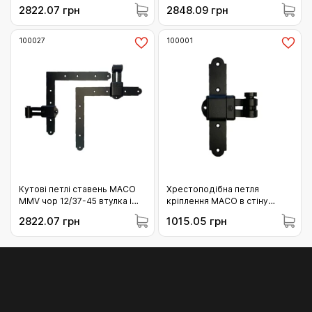
регулювання без накладки
(висота=45-70) (14228)
2822.07 грн
2848.09 грн
KR= 7 AT= 16-24 чорний
(100021)
100027
100001
Кутові петлі ставень MACO
Хрестоподібна петля
MMV чор 12/37-45 втулка і
кріплення MACO в стіну
декор верх+низ (100027)
горизонтальне регулювання
2822.07 грн
1015.05 грн
без накладки KR= 7 AT= 16-
24 чорний (100001)