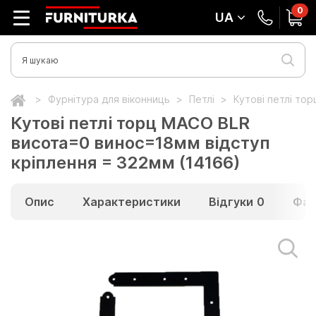
0
UA
Фурнітура для віконниць
Петлі
Кутові петлі то
Кутові петлі торц MACO BLR
висота=0 винос=18мм відступ
кріплення = 322мм (14166)
Опис
Характеристики
Відгуки
0
Фай