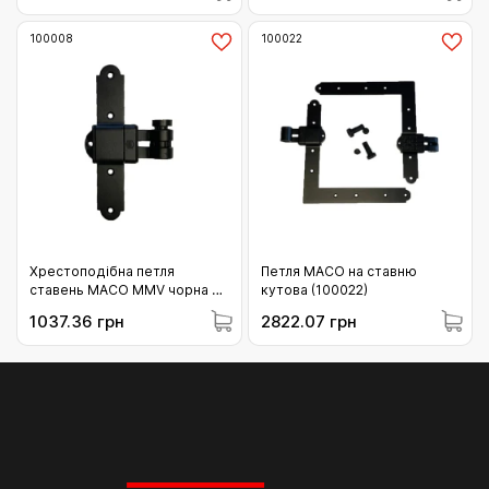
45 чорний (100006)
100008
100022
Хрестоподібна петля
Петля MACO на ставню
ставень MACO MMV чорна 19
кутова (100022)
/ 37-45 втулка і декор
1037.36 грн
2822.07 грн
(100008)