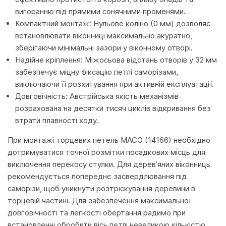
вигоранню під прямими сонячними променями.
Компактний монтаж: Нульове коліно (0 мм) дозволяє
встановлювати віконниці максимально акуратно,
зберігаючи мінімальні зазори у віконному отворі.
Надійне кріплення: Міжосьова відстань отворів у 32 мм
забезпечує міцну фіксацію петлі саморізами,
виключаючи її розхитування при активній експлуатації.
Довговічність: Австрійська якість механізмів
розрахована на десятки тисяч циклів відкривання без
втрати плавності ходу.
При монтажі торцевих петель MACO (14166) необхідно
дотримуватися точної розмітки посадкових місць для
виключення перекосу стулки. Для дерев’яних віконниць
рекомендується попереднє засвердлювання під
саморізи, щоб уникнути розтріскування деревини в
торцевій частині. Для забезпечення максимальної
довговічності та легкості обертання радимо при
встановленні обробити вісь петлі невеликою кількістю