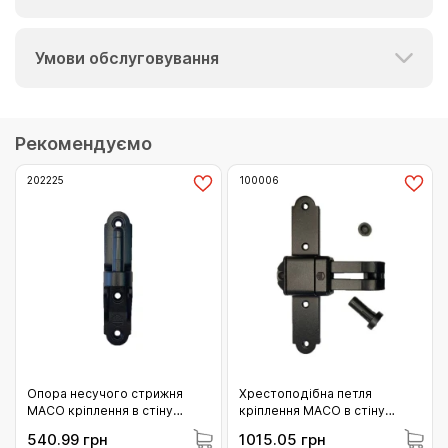
Умови обслуговування
Рекомендуємо
202225
100006
Опора несучого стрижня
Хрестоподібна петля
MACO кріплення в стіну
кріплення MACO в стіну
Відст 22.5 чорний (202225)
горизонтальне регулювання
540.99 грн
1015.05 грн
без накладки KR= 7 AT= 37-