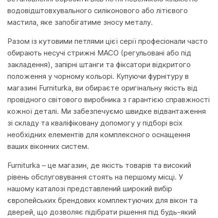
водовідштовхувального силіконового або літієвого
мастила, яке запобігатиме зносу металу.
Разом із кутовими петлями цієї серії професіонали часто
обирають несучі стрижні MACO (регульовані або під
закладення), запірні штанги та фіксатори відкритого
положення у чорному кольорі. Купуючи фурнітуру в
магазині Furniturka, ви обираєте оригінальну якість від
провідного світового виробника з гарантією справжності
кожної деталі. Ми забезпечуємо швидке відвантаження
зі складу та кваліфіковану допомогу у підборі всіх
необхідних елементів для комплексного оснащення
ваших віконних систем.
Furniturka – це магазин, де якість товарів та високий
рівень обслуговування стоять на першому місці. У
нашому каталозі представлений широкий вибір
європейських брендових комплектуючих для вікон та
дверей, що дозволяє підібрати рішення під будь-який