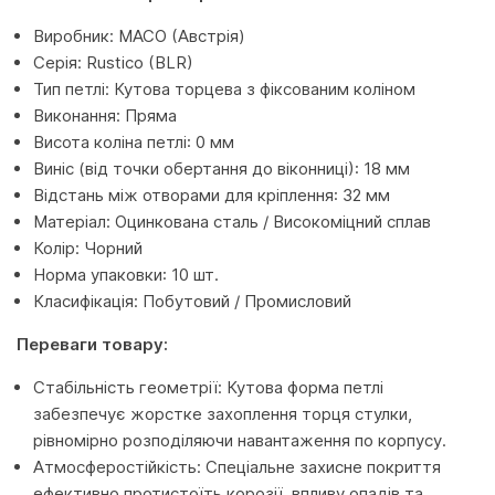
Виробник: MACO (Австрія)
Серія: Rustico (BLR)
Тип петлі: Кутова торцева з фіксованим коліном
Виконання: Пряма
Висота коліна петлі: 0 мм
Виніс (від точки обертання до віконниці): 18 мм
Відстань між отворами для кріплення: 32 мм
Матеріал: Оцинкована сталь / Високоміцний сплав
Колір: Чорний
Норма упаковки: 10 шт.
Класифікація: Побутовий / Промисловий
Переваги товару:
Стабільність геометрії: Кутова форма петлі
забезпечує жорстке захоплення торця стулки,
рівномірно розподіляючи навантаження по корпусу.
Атмосферостійкість: Спеціальне захисне покриття
ефективно протистоїть корозії, впливу опадів та