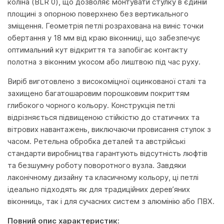
коліна (BLR 0), що дозволяє монтувати стулку в єдиній
площині з опорною поверхнею без вертикального
зміщення. Геометрія петлі розрахована на виніс точки
обертання у 18 мм від краю віконниці, що забезпечує
оптимальний кут відкриття та запобігає контакту
полотна з віконним укосом або лиштвою під час руху.
Виріб виготовлено з високоміцної оцинкованої сталі та
захищено багатошаровим порошковим покриттям
глибокого чорного кольору. Конструкція петлі
відрізняється підвищеною стійкістю до статичних та
вітрових навантажень, виключаючи провисання стулок з
часом. Ретельна обробка деталей та австрійські
стандарти виробництва гарантують відсутність люфтів
та безшумну роботу поворотного вузла. Завдяки
лаконічному дизайну та класичному кольору, ці петлі
ідеально підходять як для традиційних дерев’яних
віконниць, так і для сучасних систем з алюмінію або ПВХ.
Повний опис характеристик: