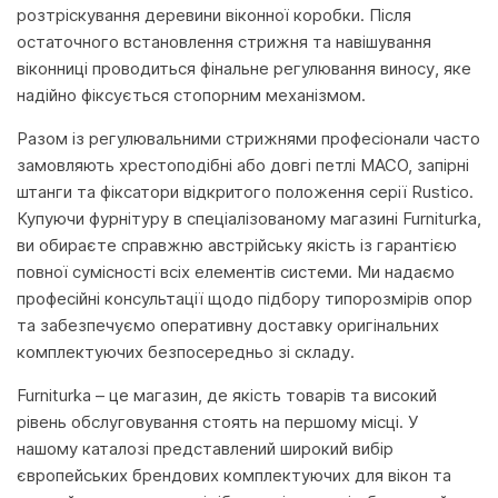
розтріскування деревини віконної коробки. Після
остаточного встановлення стрижня та навішування
віконниці проводиться фінальне регулювання виносу, яке
надійно фіксується стопорним механізмом.
Разом із регулювальними стрижнями професіонали часто
замовляють хрестоподібні або довгі петлі MACO, запірні
штанги та фіксатори відкритого положення серії Rustico.
Купуючи фурнітуру в спеціалізованому магазині Furniturka,
ви обираєте справжню австрійську якість із гарантією
повної сумісності всіх елементів системи. Ми надаємо
професійні консультації щодо підбору типорозмірів опор
та забезпечуємо оперативну доставку оригінальних
комплектуючих безпосередньо зі складу.
Furniturka – це магазин, де якість товарів та високий
рівень обслуговування стоять на першому місці. У
нашому каталозі представлений широкий вибір
європейських брендових комплектуючих для вікон та