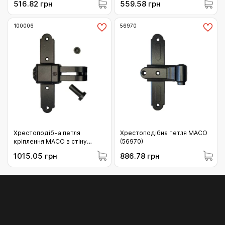
516.82 грн
559.58 грн
регулюванням Р-р 3 чорний
(14144)
100006
56970
Хрестоподібна петля
Хрестоподібна петля MACO
кріплення MACO в стіну
(56970)
горизонтальне регулювання
1015.05 грн
886.78 грн
без накладки KR= 7 AT= 37-
45 чорний (100006)