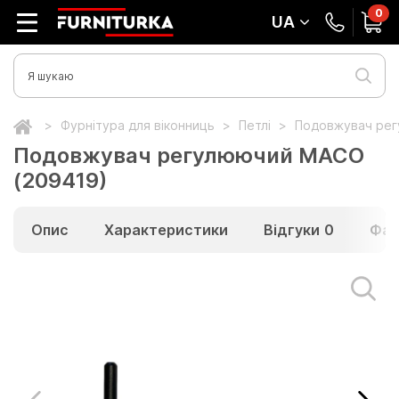
0
UA
Фурнітура для віконниць
Петлі
Подовжувач рег
Подовжувач регулюючий MACO
(209419)
Опис
Характеристики
Відгуки
0
Фай