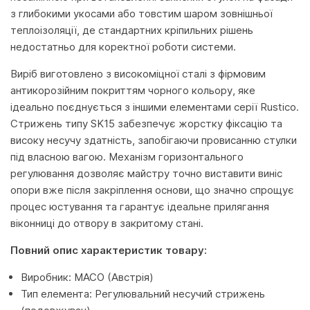
з глибокими укосами або товстим шаром зовнішньої
теплоізоляції, де стандартних кріпильних рішень
недостатньо для коректної роботи системи.
Виріб виготовлено з високоміцної сталі з фірмовим
антикорозійним покриттям чорного кольору, яке
ідеально поєднується з іншими елементами серії Rustico.
Стрижень типу SK15 забезпечує жорстку фіксацію та
високу несучу здатність, запобігаючи провисанню стулки
під власною вагою. Механізм горизонтального
регулювання дозволяє майстру точно виставити виніс
опори вже після закріплення основи, що значно спрощує
процес юстування та гарантує ідеальне прилягання
віконниці до отвору в закритому стані.
Повний опис характеристик товару:
Виробник: MACO (Австрія)
Тип елемента: Регулювальний несучий стрижень