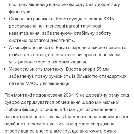
площину віконниці відносно фасаду без демонтажу
фурнітури.
Силова витривалість: Конструкція стрижня SK15
розрахована на інтенсивні вагові та вітрові
навантаження, забезпечуючи стабільну роботу
системи протягом десятиліть.
Атмосферостійкість: Багатошарове захисне покриття
стійке до корозії, вологи та не вигорає під впливом
ультрафіолетового випромінювання.
Універсальність монтажу: Висота опори 55 мм
забезпечує повну сумісність із більшістю стандартних
петель MACO для віконниць.
При монтажі подовжувача 209419 на дерев'яну раму слід
суворо дотримуватися обмеження щодо мінімальної
глибини фіксації стрижня в 15 мм для забезпечення
паспортної міцності вузла. Для досягнення максимальної
надійності рекомендується попереднє свердління
отвору відповідного діаметру, що виключить ризик