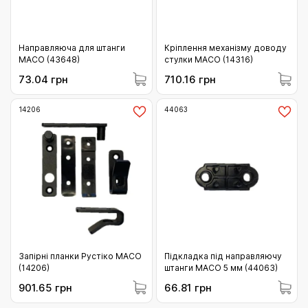
Направляюча для штанги
Кріплення механізму доводу
MACO (43648)
стулки MACO (14316)
73.04 грн
710.16 грн
14206
44063
Запірні планки Рустіко MACO
Підкладка під направляючу
(14206)
штанги MACO 5 мм (44063)
901.65 грн
66.81 грн