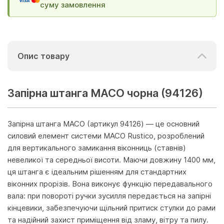
суму замовлення
Опис товару
Запірна штанга MACO чорна (94126)
Запірна штанга MACO (артикул 94126) — це основний
силовий елемент системи MACO Rustico, розроблений
для вертикального замикання віконниць (ставнів)
невеликої та середньої висоти. Маючи довжину 1400 мм,
ця штанга є ідеальним рішенням для стандартних
віконних прорізів. Вона виконує функцію передавального
вала: при повороті ручки зусилля передається на запірні
кінцевики, забезпечуючи щільний притиск стулки до рами
та надійний захист приміщення від зламу, вітру та пилу.