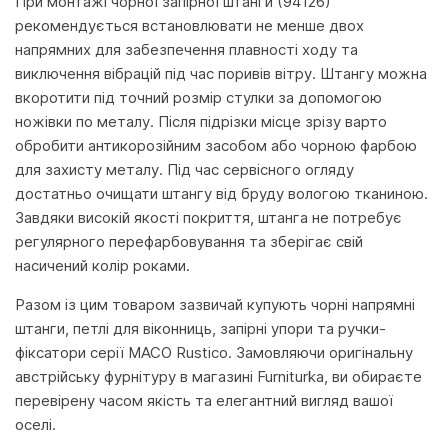
При монтажі чорної запірної штанги (94126)
рекомендується встановлювати не менше двох
напрямних для забезпечення плавності ходу та
виключення вібрацій під час поривів вітру. Штангу можна
вкоротити під точний розмір стулки за допомогою
ножівки по металу. Після підрізки місце зрізу варто
обробити антикорозійним засобом або чорною фарбою
для захисту металу. Під час сервісного огляду
достатньо очищати штангу від бруду вологою тканиною.
Завдяки високій якості покриття, штанга не потребує
регулярного перефарбовування та зберігає свій
насичений колір роками.
Разом із цим товаром зазвичай купують чорні напрямні
штанги, петлі для віконниць, запірні упори та ручки-
фіксатори серії MACO Rustico. Замовляючи оригінальну
австрійську фурнітуру в магазині Furniturka, ви обираєте
перевірену часом якість та елегантний вигляд вашої
оселі.