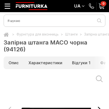
0
UA
Фурнітура для віконниць
Штанги
Запірна штанг
Запірна штанга MACO чорна
(94126)
Опис
Характеристики
Відгуки
1
Фай