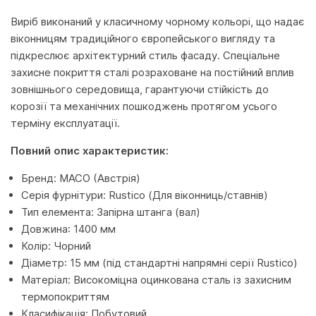
Виріб виконаний у класичному чорному кольорі, що надає
віконницям традиційного європейського вигляду та
підкреслює архітектурний стиль фасаду. Спеціальне
захисне покриття сталі розраховане на постійний вплив
зовнішнього середовища, гарантуючи стійкість до
корозії та механічних пошкоджень протягом усього
терміну експлуатації.
Повний опис характеристик:
Бренд: MACO (Австрія)
Серія фурнітури: Rustico (Для віконниць/ставнів)
Тип елемента: Запірна штанга (вал)
Довжина: 1400 мм
Колір: Чорний
Діаметр: 15 мм (під стандартні напрямні серії Rustico)
Матеріал: Високоміцна оцинкована сталь із захисним
термопокриттям
Класифікація: Побутовий