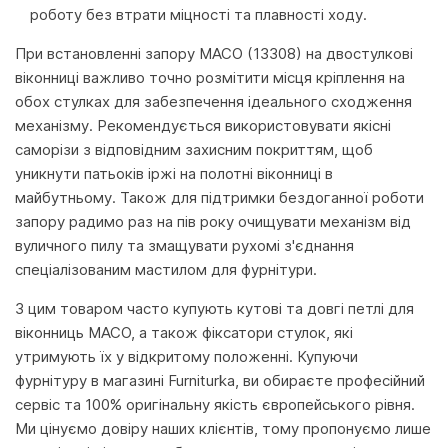
роботу без втрати міцності та плавності ходу.
При встановленні запору MACO (13308) на двостулкові
віконниці важливо точно розмітити місця кріплення на
обох стулках для забезпечення ідеального сходження
механізму. Рекомендується використовувати якісні
саморізи з відповідним захисним покриттям, щоб
уникнути патьоків іржі на полотні віконниці в
майбутньому. Також для підтримки бездоганної роботи
запору радимо раз на пів року очищувати механізм від
вуличного пилу та змащувати рухомі з'єднання
спеціалізованим мастилом для фурнітури.
З цим товаром часто купують кутові та довгі петлі для
віконниць MACO, а також фіксатори стулок, які
утримують їх у відкритому положенні. Купуючи
фурнітуру в магазині Furniturka, ви обираєте професійний
сервіс та 100% оригінальну якість європейського рівня.
Ми цінуємо довіру наших клієнтів, тому пропонуємо лише