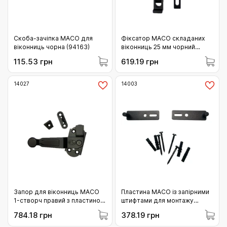
Скоба-зачіпка MACO для
Фіксатор MACO складаних
віконниць чорна (94163)
віконниць 25 мм чорний
(101077)
115.53 грн
619.19 грн
14027
14003
Запор для віконниць MACO
Пластина MACO із запірними
1-створч правий з пластиною
штифтами для монтажу
із запірними цапфами та
(14003)
784.18 грн
378.19 грн
підкладкою правий чорний
(14027)