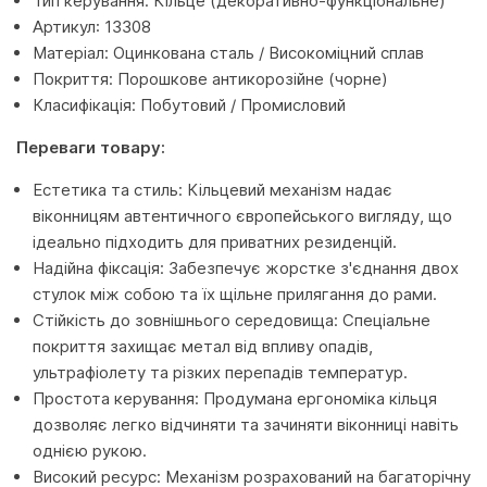
Тип керування: Кільце (декоративно-функціональне)
Артикул: 13308
Матеріал: Оцинкована сталь / Високоміцний сплав
Покриття: Порошкове антикорозійне (чорне)
Класифікація: Побутовий / Промисловий
Переваги товару:
Естетика та стиль: Кільцевий механізм надає
віконницям автентичного європейського вигляду, що
ідеально підходить для приватних резиденцій.
Надійна фіксація: Забезпечує жорстке з'єднання двох
стулок між собою та їх щільне прилягання до рами.
Стійкість до зовнішнього середовища: Спеціальне
покриття захищає метал від впливу опадів,
ультрафіолету та різких перепадів температур.
Простота керування: Продумана ергономіка кільця
дозволяє легко відчиняти та зачиняти віконниці навіть
однією рукою.
Високий ресурс: Механізм розрахований на багаторічну