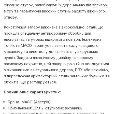
фіксацію стулок, запобігаючи їх деренчанню під впливом
вітру та гарантуючи високий ступінь захисту віконного
отвору.
Конструкція запору виконана з високоміцної сталі, що
пройшла спеціальну антикорозійну обробку для
експлуатації в умовах відкритого повітря. Інженерна
точність MACO гарантує плавність ходу кільцевого
механізму та виняткову довговічність усіх рухомих
вузлів. Завдяки лаконічному дизайну та чорному
захисному покриттю, цей запор гармонійно поєднується
з віконницями з натурального дерева, ПВХ або алюмінію,
підкреслюючи архітектурний стиль заміських будинків та
об'єктів, що реставруються.
Повний опис характеристик:
Бренд: MACO (Австрія)
Призначення: Для 2-стулкових віконниць