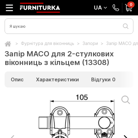
0
UA
Фурнітура для віконниць
Запори
Запір MACO для
Запір MACO для 2-стулкових
віконниць з кільцем (13308)
Опис
Характеристики
Відгуки
0