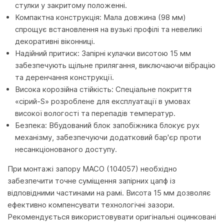
стулки у закритому положенні.
Компактна конструкція: Мала довжина (98 мм)
спрощує встановлення на вузькі профілі та невеликі
декоративні віконниці.
Надійний притиск: Запірні кулачки висотою 15 мм
забезпечують щільне прилягання, виключаючи вібрацію
та деренчання конструкції.
Висока корозійна стійкість: Спеціальне покриття
«сірий-S» розроблене для експлуатації в умовах
високої вологості та перепадів температур.
Безпека: Вбудований блок запобіжника блокує рух
механізму, забезпечуючи додатковий бар'єр проти
несанкціонованого доступу.
При монтажі запору MACO (104057) необхідно
забезпечити точне суміщення запірних цапф із
відповідними частинами на рамі. Висота 15 мм дозволяє
ефективно компенсувати технологічні зазори.
Рекомендується використовувати оригінальні оцинковані