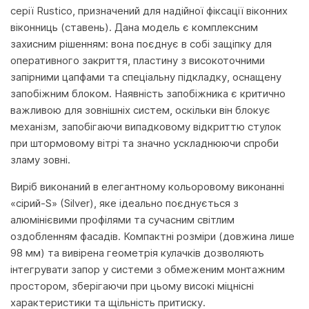
серії Rustico, призначений для надійної фіксації віконних
віконниць (ставень). Дана модель є комплексним
захисним рішенням: вона поєднує в собі защіпку для
оперативного закриття, пластину з високоточними
запірними цапфами та спеціальну підкладку, оснащену
запобіжним блоком. Наявність запобіжника є критично
важливою для зовнішніх систем, оскільки він блокує
механізм, запобігаючи випадковому відкриттю стулок
при штормовому вітрі та значно ускладнюючи спроби
зламу зовні.
Виріб виконаний в елегантному кольоровому виконанні
«сірий-S» (Silver), яке ідеально поєднується з
алюмінієвими профілями та сучасним світлим
оздобленням фасадів. Компактні розміри (довжина лише
98 мм) та вивірена геометрія кулачків дозволяють
інтегрувати запор у системи з обмеженим монтажним
простором, зберігаючи при цьому високі міцнісні
характеристики та щільність притиску.