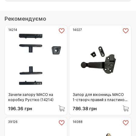
Рекомендуємо
14214
14027
Зачепи запору MACO на
Запор для віконниць MACO
коробку Рустіко (14214)
1-створч правий з пластиною
із запірними цапфами та
196.36 грн
786.38 грн
підкладкою правий чорний
(14027)
39126
14088