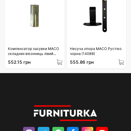
Компенсатор засувки MACO
Несуча опора MACO Рустіко
складних віконниць лівий
чорна (14088)
(39126)
552.15 грн
555.86 грн