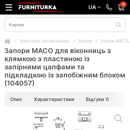
0
UA
Фурнітура для віконниць
Запори
Запори MACO д
Запори MACO для віконниць з
клямкою з пластиною із
запірними цапфами та
підкладкою із запобіжним блоком
(104057)
Опис
Характеристики
Відгуки
0