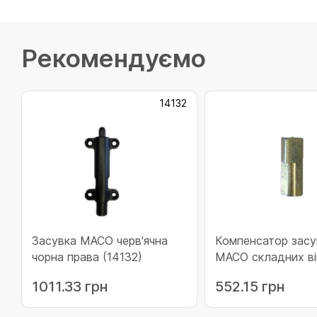
Рекомендуємо
14132
Засувка MACO черв'ячна
Компенсатор засу
чорна права (14132)
MACO складних ві
правий (39125)
1011.33 грн
552.15 грн