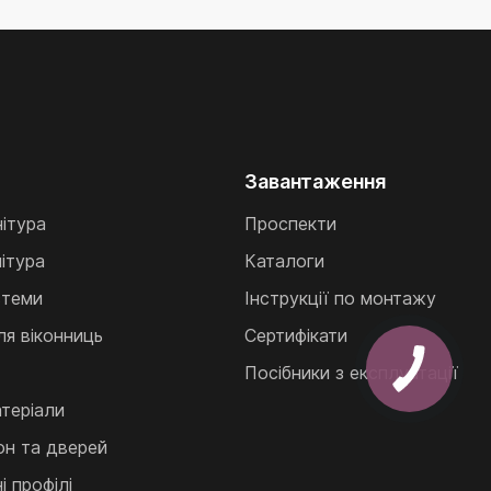
Завантаження
нітура
Проспекти
ітура
Каталоги
стеми
Інструкції по монтажу
ля віконниць
Сертифікати
Посібники з експлуатації
теріали
кон та дверей
 профілі