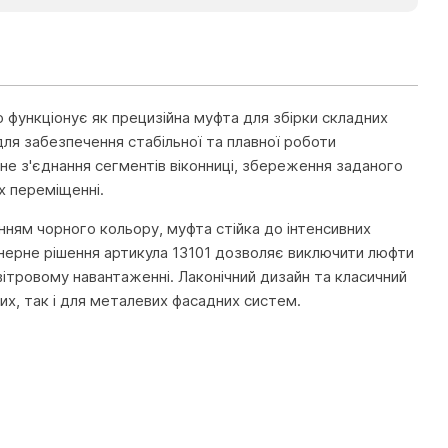
 функціонує як прецизійна муфта для збірки складних
ля забезпечення стабільної та плавної роботи
не з'єднання сегментів віконниці, збереження заданого
їх переміщенні.
ням чорного кольору, муфта стійка до інтенсивних
нерне рішення артикула 13101 дозволяє виключити люфти
вітровому навантаженні. Лаконічний дизайн та класичний
их, так і для металевих фасадних систем.