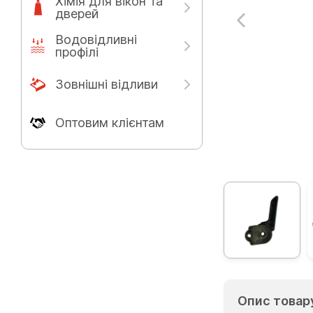
Хімія для вікон та
дверей
Водовідливні
профілі
Зовнішні відливи
Оптовим клієнтам
Опис товар