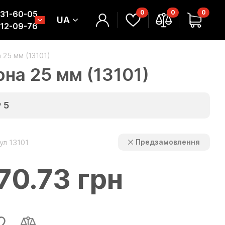
0
0
0
331-60-05
UA
312-09-76
 25 мм (13101)
на 25 мм (13101)
у
5
ул 13101
Предзамовлення
70.73 грн