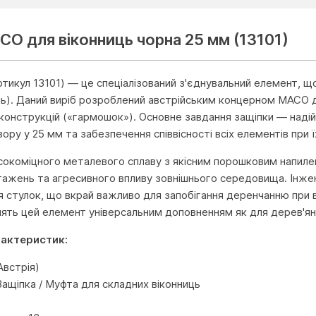
CO для віконниць чорна 25 мм (13101)
тикул 13101) — це спеціалізований з'єднувальний елемент, що
нь). Даний виріб розроблений австрійським концерном MACO д
конструкцій («гармошок»). Основне завдання защіпки — надій
ору у 25 мм та забезпечення співвісності всіх елементів при 
сокоміцного металевого сплаву з якісним порошковим напилен
тажень та агресивного впливу зовнішнього середовища. Інже
ня стулок, що вкрай важливо для запобігання деренчанню при 
лять цей елемент універсальним доповненням як для дерев'ян
рактеристик:
встрія)
Защіпка / Муфта для складних віконниць