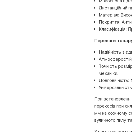
Міжосьова відс
Дистанційний п
Матеріал: Висо
Покриття: Ант
Класифікація: 
Переваги товар
Надійність з'єд
Атмосферостійк
Точність розмі
механіки.
Довговічність: 
Універсальніст
При встановленні
перекосів при скл
мм на кожному се
вуличного пилу т
З цим товаром час