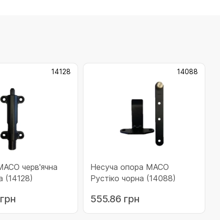
14128
14088
MACO черв'ячна
Несуча опора MACO
а (14128)
Рустіко чорна (14088)
 грн
555.86 грн