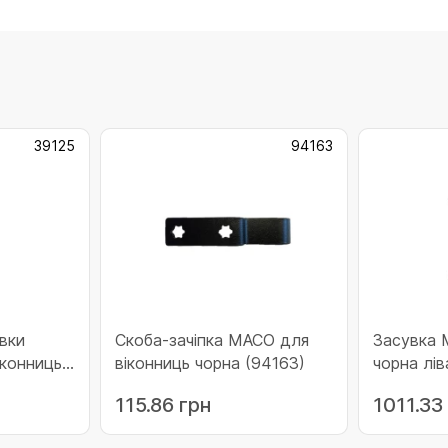
39125
94163
вки
Скоба-зачіпка MACO для
Засувка 
конниць
віконниць чорна (94163)
чорна лів
115.86 грн
1011.33