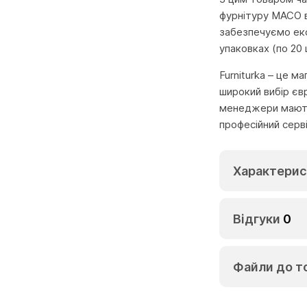
фурнітуру MACO в
забезпечуємо екс
упаковках (по 20
Furniturka – це м
широкий вибір єв
менеджери мають 
професійний серв
Характерис
Відгуки
0
Файли до т