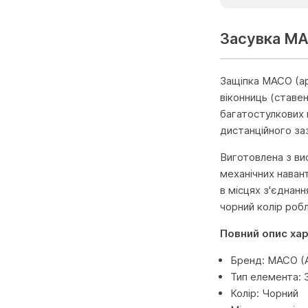
Засувка MA
Защіпка MACO (ар
віконниць (ставе
багатостулкових 
дистанційного заз
Виготовлена з ви
механічних наван
в місцях з'єднан
чорний колір роб
Повний опис ха
Бренд: MACO (А
Тип елемента: 
Колір: Чорний