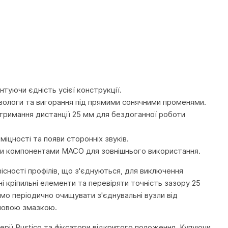
туючи єдність усієї конструкції.
вологи та вигорання під прямими сонячними променями.
отримання дистанції 25 мм для бездоганної роботи
міцності та появи сторонніх звуків.
шими компонентами MACO для зовнішнього використання.
існості профілів, що з'єднуються, для виключення
і кріпильні елементи та перевіряти точність зазору 25
мо періодично очищувати з'єднувальні вузли від
оновою змазкою.
серії Rustico та фіксатори відкритого положення. Купуючи