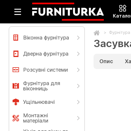
Катало
Фурнітура
Віконна фурнітура
Засувк
Дверна фурнітура
Опис
Х
Розсувні системи
Фурнітура для
віконниць
Ущільнювачі
Монтажні
матеріали