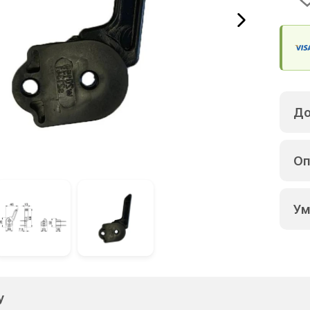
До
Оп
Ум
у