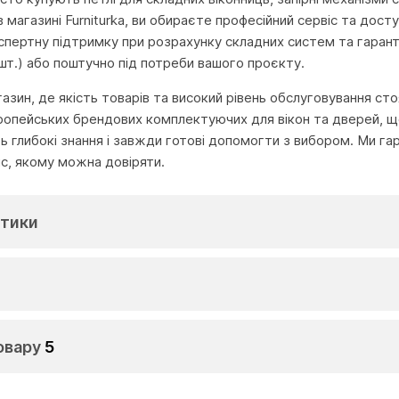
 магазині Furniturka, ви обираєте професійний сервіс та дос
пертну підтримку при розрахунку складних систем та гаран
 шт.) або поштучно під потреби вашого проєкту.
агазин, де якість товарів та високий рівень обслуговування с
ропейських брендових комплектуючих для вікон та дверей, що
глибокі знання і завжди готові допомогти з вибором. Ми га
іс, якому можна довіряти.
тики
овару
5