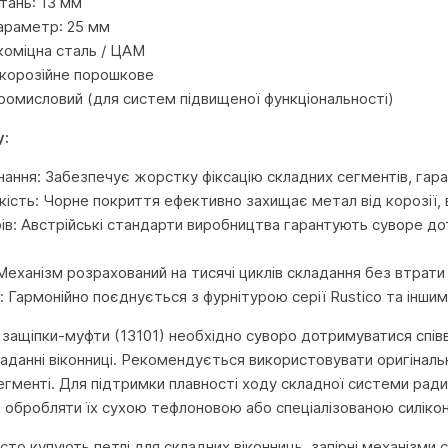
тань: 13 мм
араметр: 25 мм
коміцна сталь / ЦАМ
икорозійне порошкове
Промисловий (для систем підвищеної функціональності)
у:
нання: Забезпечує жорстку фіксацію складних сегментів, гаран
ість: Чорне покриття ефективно захищає метал від корозії, 
рів: Австрійські стандарти виробництва гарантують суворе д
Механізм розрахований на тисячі циклів складання без втрати 
ь: Гармонійно поєднується з фурнітурою серії Rustico та ін
 защіпки-муфти (13101) необхідно суворо дотримуватися співв
аданні віконниці. Рекомендується використовувати оригінальн
гменті. Для підтримки плавності ходу складної системи ради
а обробляти їх сухою тефлоновою або спеціалізованою силік
то купують петлі для складних віконниць, запірні механізми 