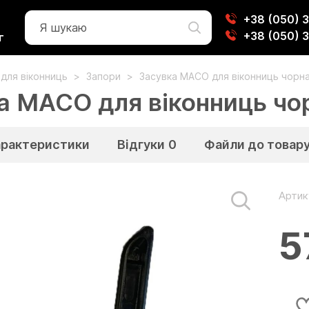
+38 (050) 
+38 (050) 
г
 для віконниць
Запори
Засувка MACO для віконниць чорна
а MACO для віконниць чор
арактеристики
Відгуки
0
Файли до товар
Артик
5