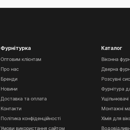
Фурнітурка
Каталог
Оптовим клієнтам
Віконна фур
Про нас
Дверна фурн
Бренди
Розсувні си
Новини
Фурнітура д
Доставка та оплата
Ущільнювачі
Контакти
Монтажні ма
Політика конфіденційності
Хімія для ві
Умови використання сайтом
Водовідливні