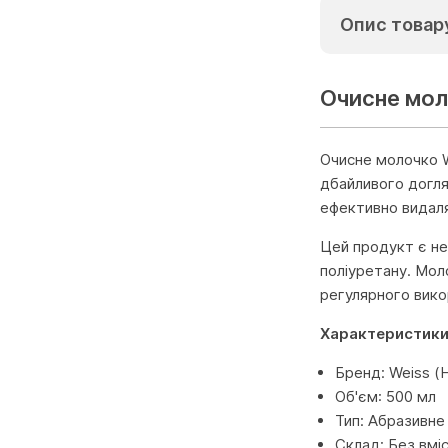
Опис товар
Очисне моло
Очисне молочко W
дбайливого догля
ефективно видаля
Цей продукт є нез
поліуретану. Мол
регулярного вико
Характеристики
Бренд: Weiss (
Об'єм: 500 мл
Тип: Абразивне
Склад: Без вмі