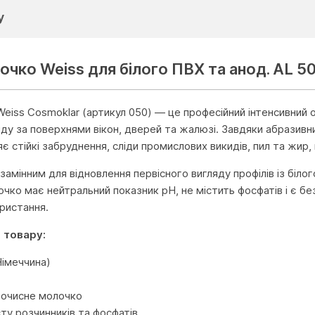
у
чко Weiss для білого ПВХ та анод. AL 50
eiss Cosmoklar (артикул 050) — це професійний інтенсивний 
ду за поверхнями вікон, дверей та жалюзі. Завдяки абразивни
є стійкі забруднення, сліди промислових викидів, пил та жир
амінним для відновлення первісного вигляду профілів із біло
очко має нейтральний показник pH, не містить фосфатів і є б
ристання.
 товару:
Німеччина)
 очисне молочко
сту розчинників та фосфатів