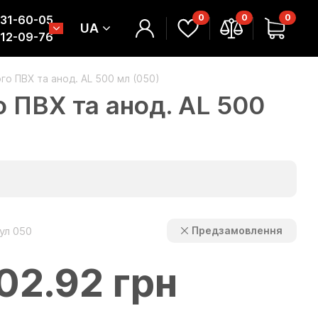
0
0
0
331-60-05
UA
312-09-76
го ПВХ та анод. AL 500 мл (050)
о ПВХ та анод. AL 500
ул 050
Предзамовлення
02.92 грн