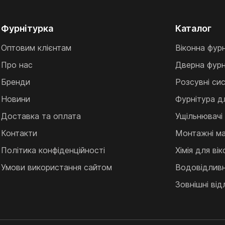
Фурнітурка
Каталог
Оптовим клієнтам
Віконна фур
Про нас
Дверна фурн
Бренди
Розсувні си
Новини
Фурнітура д
Доставка та оплата
Ущільнювачі
Контакти
Монтажні ма
Політика конфіденційності
Хімія для ві
Умови використання сайтом
Водовідливні
Зовнішні від