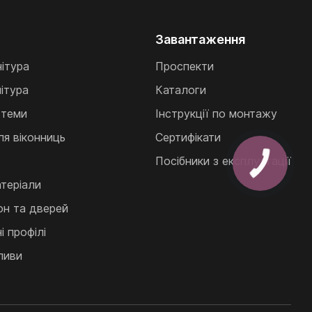
Завантаження
нітура
Проспекти
ітура
Каталоги
стеми
Інструкції по монтажу
ля віконниць
Сертифікати
Посібники з експлуатації
теріали
кон та дверей
 профілі
ливи