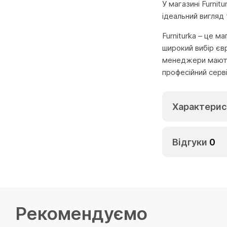
У магазині Furni
ідеальний вигляд
Furniturka – це м
широкий вибір єв
менеджери мають 
професійний серв
Характерис
Відгуки
0
Рекомендуємо