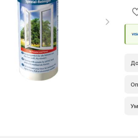
До
Оп
Ум