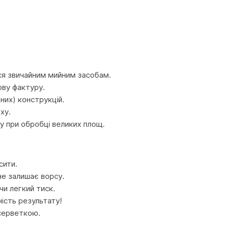
ься звичайним мийним засобам.
ову фактуру.
них) конструкцій.
ху.
у при обробці великих площ.
сити.
не залишає ворсу.
и легкий тиск.
ість результату!
серветкою.