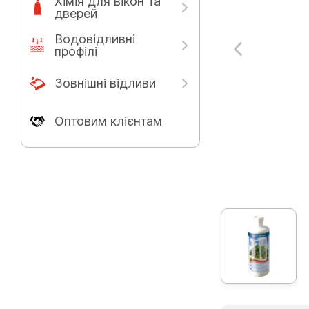
Хімія для вікон та
дверей
Водовідливні
профілі
Зовнішні відливи
Оптовим клієнтам