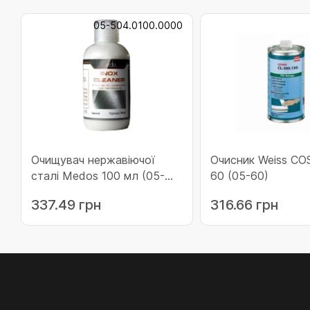
05-504.0100.0000
Очищувач нержавіючої
Очисник Weiss C
сталі Medos 100 мл (05-
60 (05-60)
504.0100.0000)
337.49 грн
316.66 грн