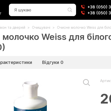
+38 (050) 
+38 (050) 
г
вікон та дверей
Очищувачі
Очисне молочко Weiss для біло
 молочко Weiss для білог
0)
арактеристики
Відгуки
0
Артик
2