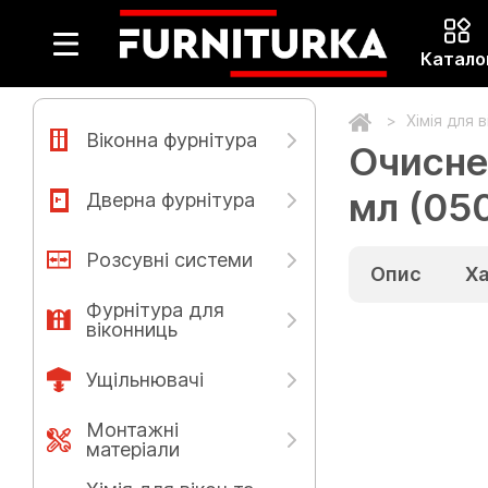
Катало
Хімія для 
Віконна фурнітура
Очисне
мл (05
Дверна фурнітура
Розсувні системи
Опис
Х
Фурнітура для
віконниць
Ущільнювачі
Монтажні
матеріали