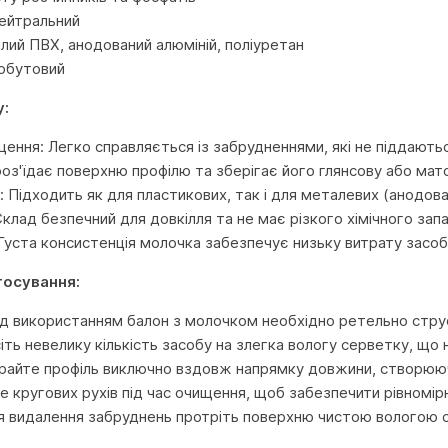
ейтральний
ілий ПВХ, анодований алюміній, поліуретан
Побутовий
у:
щення: Легко справляється із забрудненнями, які не піддают
роз'їдає поверхню профілю та зберігає його глянсову або мат
: Підходить як для пластикових, так і для металевих (анодова
Склад безпечний для довкілля та не має різкого хімічного запа
 Густа консистенція молочка забезпечує низьку витрату засоб
тосування:
д використанням балон з молочком необхідно ретельно стру
іть невелику кількість засобу на злегка вологу серветку, що 
райте профіль виключно вздовж напрямку довжини, створююч
е кругових рухів під час очищення, щоб забезпечити рівномірн
я видалення забруднень протріть поверхню чистою вологою 