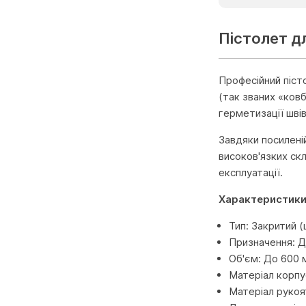
Пістолет дл
Професійний піст
(так званих «ковб
герметизації шві
Завдяки посилені
високов'язких скл
експлуатації.
Характеристики
Тип: Закритий (
Призначення: Д
Об'єм: До 600 
Матеріал корпус
Матеріал рукоя