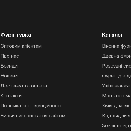
Фурнітурка
Каталог
Оптовим клієнтам
Віконна фур
Про нас
Дверна фурн
Бренди
Розсувні си
Новини
Фурнітура д
Доставка та оплата
Ущільнювачі
Контакти
Монтажні ма
Політика конфіденційності
Хімія для ві
Умови використання сайтом
Водовідливні
Зовнішні від