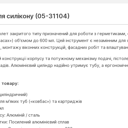
я силікону (05-31104)
олет закритого типу призначений для роботи з герметиками, 
асах») об'ємом до 600 мл. Цей інструмент є незамінним для фа
в, монтажу віконних конструкцій, фасадних робіт та влаштува
й конструкції корпусу та потужному механізму подачі, пістол
адів. Алюмінієвий циліндр надійно утримує тубу, а ергономічн
 товару:
циліндричний)
ля м'яких туб («ковбас») та картриджів
мл
у: Алюміній / сталь
тки: Посилений алюмінієвий сплав