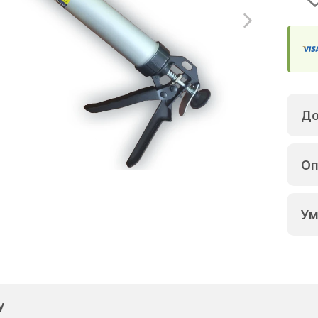
До
Оп
Ум
у