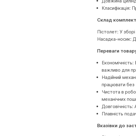
Довжина цилінд
Класифікація: 
Склад комплект
Пістолет: У збор
Насадка-носик: Д
Переваги товар
Економічність:
важливо для пр
Надійний механ
працювати без 
Чистота в робо
механічних по
Довговічність: 
Плавність пода
Вказівки до зас