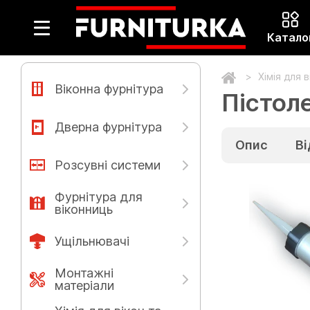
Катало
Хімія для 
Віконна фурнітура
Пістоле
Дверна фурнітура
Опис
Ві
Розсувні системи
Фурнітура для
віконниць
Ущільнювачі
Монтажні
матеріали