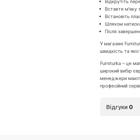
Відкрутіть пере
Вставте м'яку 
Встановіть плас
Шляхом натиска
Після завершен
У магазині Furnit
швидкість та які
Furniturka – це м
широкий вибір єв
менеджери мають 
професійний серв
Відгуки
0