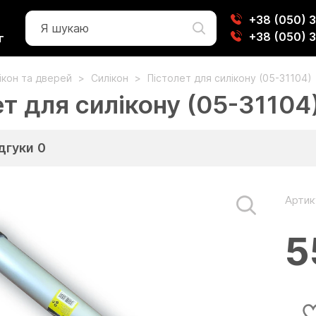
+38 (050) 
+38 (050) 
г
вікон та дверей
Силікон
Пістолет для силікону (05-31104)
т для силікону (05-31104
дгуки
0
Артик
5