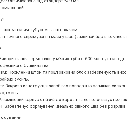
ра: Оптимізована під стандарт 600 мл
Промисловий
у:
і з алюмінієвим тубусом та штовхачем.
ля точного спрямування маси у шов (зазвичай йде в комплекті
у:
 Використання герметиків у м'яких тубах (600 мл) суттєво де
офесійного будівництва.
ізм: Посилений шток та поштовховий блок забезпечують вис
зайвих зусиль.
ті: Закрита конструкція запобігає попаданню залишків силікон
шкоджень.
Алюмінієвий корпус стійкий до корозії та легко очищується ві
чі: Забезпечує формування ідеально рівного шва без розривів 
тосування: