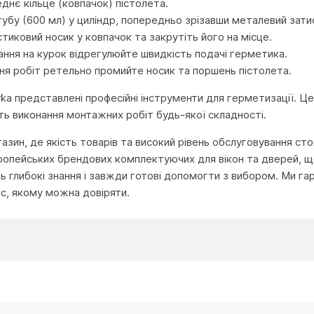
днє кільце (ковпачок) пістолета.
тубу (600 мл) у циліндр, попередньо зрізавши металевий зати
тиковий носик у ковпачок та закрутіть його на місце.
ння на курок відрегулюйте швидкість подачі герметика.
ня робіт ретельно промийте носик та поршень пістолета.
urka представлені професійні інструменти для герметизації. Ц
сть виконання монтажних робіт будь-якої складності.
агазин, де якість товарів та високий рівень обслуговування с
ропейських брендових комплектуючих для вікон та дверей, що
глибокі знання і завжди готові допомогти з вибором. Ми га
іс, якому можна довіряти.