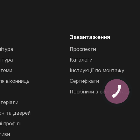
Завантаження
нітура
Проспекти
ітура
Каталоги
стеми
Інструкції по монтажу
ля віконниць
Сертифікати
Посібники з експлуатації
теріали
кон та дверей
 профілі
ливи