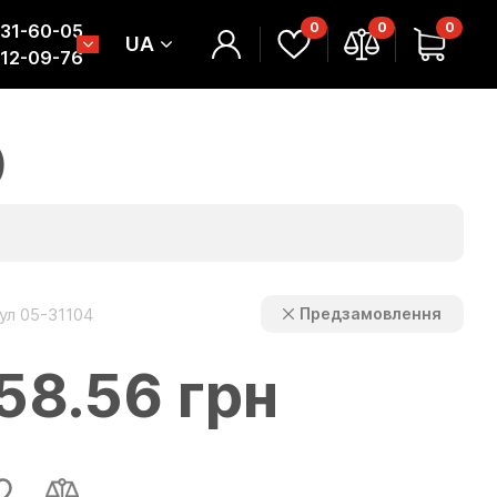
0
0
0
331-60-05
UA
312-09-76
)
ул 05-31104
Предзамовлення
58.56 грн