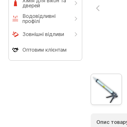
Хімія для вікон та
дверей
Водовідливні
профілі
Зовнішні відливи
Оптовим клієнтам
Опис товар