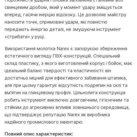
свинцевим дробом, який у момент удару зміщується
вперед, гасячи інерцію відскоку. Це дозволяє майстру
наносити точні, спрямовані удари, які повністю
передають енергію деталі, не змушуючи інструмент
«стрибати» у руці.
Використання молотка Narex є запорукою збереження
естетичного вигляду ПВХ-конструкцій. Спеціальний
склад пластику, з якого виготовлений корпус і бойок, має
ідеальний баланс твердості та еластичності: він
достатньо міцний для ефективного забивання штапика,
але при цьому гарантує відсутність подряпин на склі та
вм'ятин на глянцевому профілі. Цільнолита конструкція
робить інструмент виключно довговічним, гігієнічним та
стійким до агресивних впливів зовнішнього середовища,
що підтверджує репутацію Narex як виробника
надійного промислового інвентарю.
Повний опис характеристик: