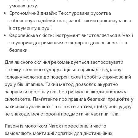
умовах цеху.
Ергономічний дизайн: Текстурована рукоятка
забезпечує надійний хват, запобігаючи проковзуванню
інструменту в руці.
Європейська якість: Інструмент виготовляється в Чехії
з суворим дотриманням стандартів довговічності та
безпеки.
Для якісного скління рекомендується застосовувати
техніку «ковзного удару»: щільно прикладіть ударну
головку молотка до поверхні скла і зробіть спрямований
рух у бік штапика. Такий метод дозволяє акуратно
заправити профіль у паз без ризику пошкодити кромку
склопакета. Пам'ятайте про правила безпеки: працюйте у
захисних рукавичках та стежте за тим, щоб у зоні удару
не знаходилися сторонні предмети чи частини тіла.
Разом із молотком Narex професіонали часто
замовляють монтажні лопатки для дистанційних