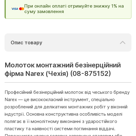
При онлайн оплаті отримуйте знижку 1% на
суму замовлення
Опис товару
Молоток монтажний безінерційний
фірма Narex (Чехія) (08-875152)
Професійний безінерційний молоток від чеського бренду
Narex — це висококласний інструмент, спеціально
розроблений для делікатних монтажних робіт у віконній
індустрії. Основна конструктивна особливість моделі
полягає в її монолітному виконанні з ударостійкого
пластику та наявності системи поглинання віддачі.
Порожниста ударна головка заповнена сталевим або