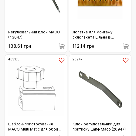
Регулювальний ключ MACO
Лопатка для монтажу
(43647)
склопакета цільна із
пластику (081)
138.61 грн
112.14 грн
463153
20947
Шаблон-пристосування
Ключ регулювальний для
MACO Multi Matic для обрізки
притиску цапф Масо (20947)
та свердління укорочуваних