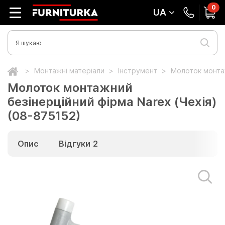
0
UA
Монтажні матеріали
Інструмент
Молоток монтаж
Молоток монтажний
безінерційний фірма Narex (Чехія)
(08-875152)
Опис
Відгуки
2