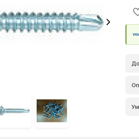
До
Оп
Ум