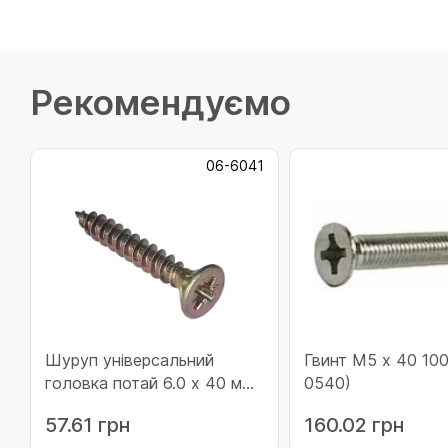
Рекомендуємо
06-6041
Шуруп універсальний
Гвинт М5 х 40 100 шт
головка потай 6.0 х 40 мм
0540)
шліц-хрест 100 шт (06-
57.61 грн
160.02 грн
6041)