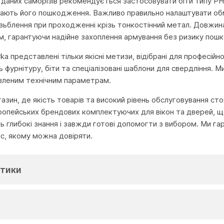
 даних саморізів рекомендується застосовувати біти типу PH
чають його пошкодження. Важливо правильно налаштувати об
ізьблення при проходженні крізь тонкостінний метал. Довжин
м, гарантуючи надійне захоплення армування без ризику пош
urka представлені тільки якісні метизи, відібрані для професій
фурнітуру, біти та спеціалізовані шаблони для свердління. М
явленим технічним параметрам.
агазин, де якість товарів та високий рівень обслуговування с
ропейських брендових комплектуючих для вікон та дверей, що
глибокі знання і завжди готові допомогти з вибором. Ми га
іс, якому можна довіряти.
тики