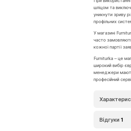
При використанні
шліцом та виклю
уникнути зриву р
профільних систе
У магазині Furnit
часто замовляють 
кожної партії за
Furniturka – це м
широкий вибір єв
менеджери мають 
професійний серв
Характерис
Відгуки
1