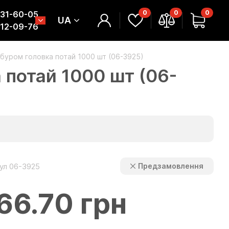
0
0
0
331-60-05
UA
312-09-76
з буром головка потай 1000 шт (06-3925)
а потай 1000 шт (06-
ул 06-3925
Предзамовлення
66.70 грн