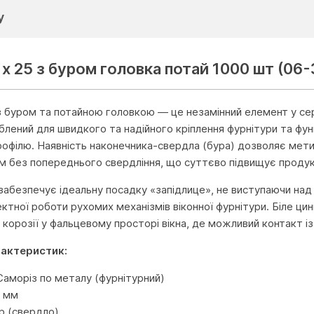
у
 x 25 з буром головка потай 1000 шт (06
 з буром та потайною головкою — це незамінний елемент у се
блений для швидкого та надійного кріплення фурнітури та фу
офілю. Наявність наконечника-свердла (бура) дозволяє мети
 без попереднього свердління, що суттєво підвищує продукт
забезпечує ідеальну посадку «запідлице», не виступаючи над
ктної роботи рухомих механізмів віконної фурнітури. Біле ц
і корозії у фальцевому просторі вікна, де можливий контакт 
рактеристик:
Саморіз по металу (фурнітурний)
5 мм
р (свердло)