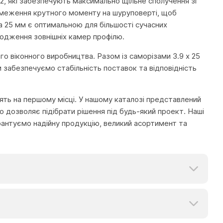
2, які забезпечують максимально щільне сполучення зі
меження крутного моменту на шуруповерті, щоб
а 25 мм є оптимальною для більшості сучасних
кодження зовнішніх камер профілю.
ного віконного виробництва. Разом із саморізами 3.9 x 25
и забезпечуємо стабільність поставок та відповідність
тоять на першому місці. У нашому каталозі представлений
 дозволяє підібрати рішення під будь-який проект. Наші
рантуємо надійну продукцію, великий асортимент та