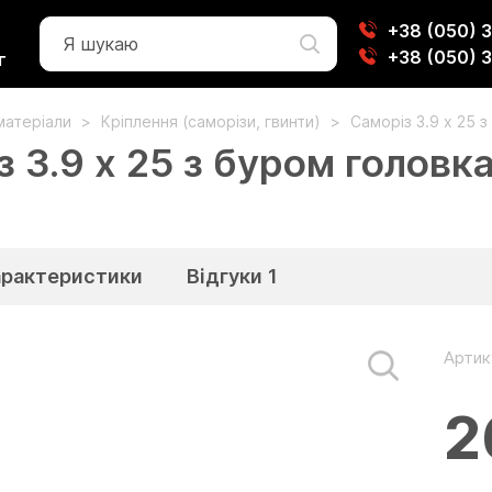
+38 (050) 
+38 (050) 
г
матеріали
Кріплення (саморізи, гвинти)
Саморіз 3.9 x 25 
 3.9 x 25 з буром головк
арактеристики
Відгуки
1
Артик
2