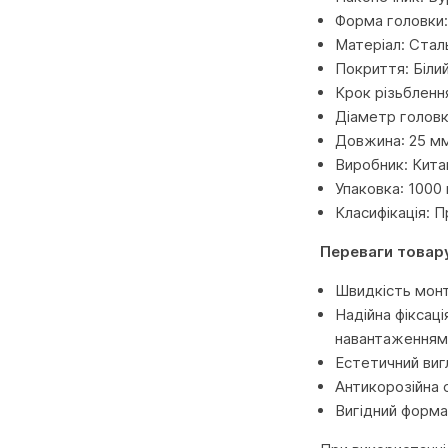
Форма головки:
Матеріал: Стал
Покриття: Біли
Крок різьблення
Діаметр головк
Довжина: 25 м
Виробник: Кита
Упаковка: 1000 
Класифікація: 
Переваги товар
Швидкість монт
Надійна фіксац
навантаженням
Естетичний виг
Антикорозійна 
Вигідний форма