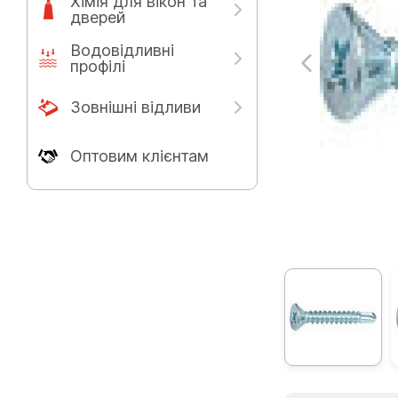
Хімія для вікон та
дверей
Водовідливні
профілі
Зовнішні відливи
Оптовим клієнтам