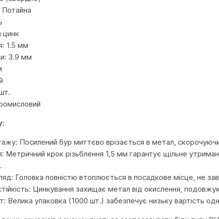
 Потайна
ь
й цинк
: 1.5 мм
и: 3.9 мм
м
й
шт.
Промисловий
у:
ажу: Посилений бур миттєво врізається в метал, скорочуючи 
ія: Метричний крок різьблення 1,5 мм гарантує щільне утриман
.
ляд: Головка повністю втоплюється в посадкове місце, не зав
стійкість: Цинкування захищає метал від окислення, подовжу
т: Велика упаковка (1000 шт.) забезпечує низьку вартість одн