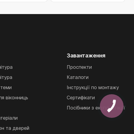
Завантаження
нітура
Проспекти
ітура
Каталоги
стеми
Інструкції по монтажу
ля віконниць
Сертифікати
Посібники з експлуатації
теріали
кон та дверей