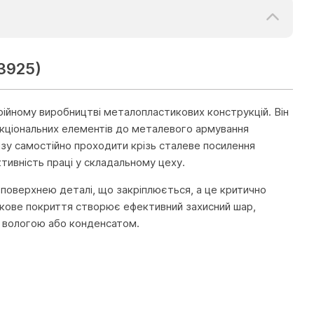
-3925)
рійному виробництві металопластикових конструкцій. Він
нкціональних елементів до металевого армування
зу самостійно проходити крізь сталеве посилення
ивність праці у складальному цеху.
 поверхнею деталі, що закріплюється, а це критично
инкове покриття створює ефективний захисний шар,
із вологою або конденсатом.