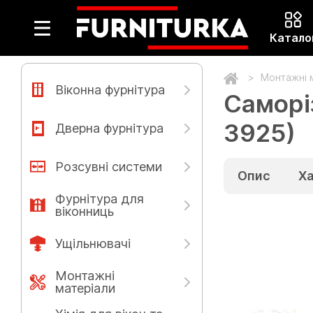
Катало
Монтажні 
Віконна фурнітура
Саморіз
3925)
Дверна фурнітура
Розсувні системи
Опис
Х
Фурнітура для
віконниць
Ущільнювачі
Монтажні
матеріали