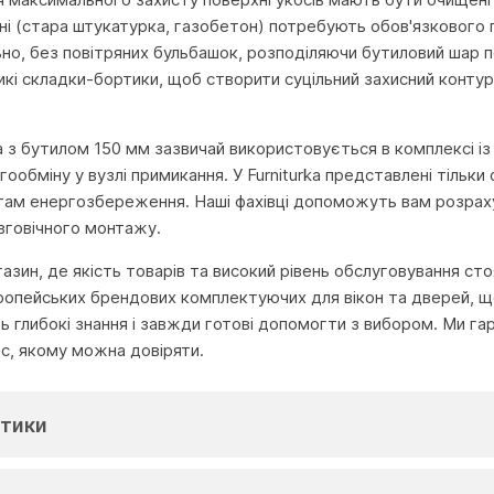
хні (стара штукатурка, газобетон) потребують обов'язкового
но, без повітряних бульбашок, розподіляючи бутиловий шар по 
кі складки-бортики, щоб створити суцільний захисний контур 
а з бутилом 150 мм зазвичай використовується в комплексі із
гообміну у вузлі примикання. У Furniturka представлені тільк
ам енергозбереження. Наші фахівці допоможуть вам розрахува
вговічного монтажу.
агазин, де якість товарів та високий рівень обслуговування с
ропейських брендових комплектуючих для вікон та дверей, що
глибокі знання і завжди готові допомогти з вибором. Ми га
іс, якому можна довіряти.
тики