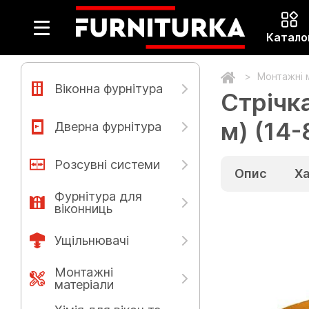
Катало
Монтажні 
Віконна фурнітура
Стрічк
м) (14
Дверна фурнітура
Розсувні системи
Опис
Х
Фурнітура для
віконниць
Ущільнювачі
Монтажні
матеріали