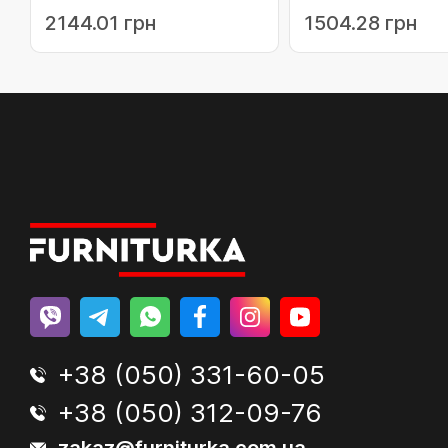
(14-
25 м.п.) MEDOS (
2144.01 грн
1504.28 грн
800.CMMTPEGTW.100N)
(14-800.CMMTPTZ
+38 (050) 331-60-05
+38 (050) 312-09-76
zakaz@furniturka.com.ua