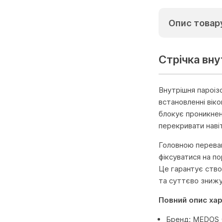
Опис товар
Стрічка вн
Внутрішня пароіз
встановленні вік
блокує проникнен
перекривати наві
Головною переваг
фіксуватися на п
Це гарантує ство
та суттєво знижу
Повний опис ха
Бренд: MEDOS 