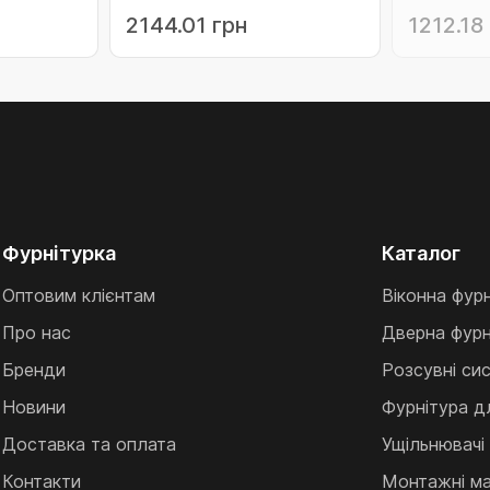
Польща)
(14-
(рулон 25
2144.01 грн
1212.18
.150ZB)
800.CMMTPEGTZ.100N)
800.CMM
Фурнітурка
Каталог
Оптовим клієнтам
Віконна фур
Про нас
Дверна фурн
Бренди
Розсувні си
Новини
Фурнітура д
Доставка та оплата
Ущільнювачі
Контакти
Монтажні ма