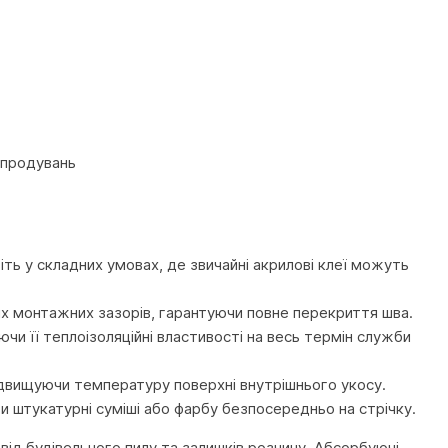
 продувань
ть у складних умовах, де звичайні акрилові клеї можуть
их монтажних зазорів, гарантуючи повне перекриття шва.
ючи її теплоізоляційні властивості на весь термін служби
підвищуючи температуру поверхні внутрішнього укосу.
 штукатурні суміші або фарбу безпосередньо на стрічку.
ід будівельного пилу та залишків розчину. Абсорбуючі