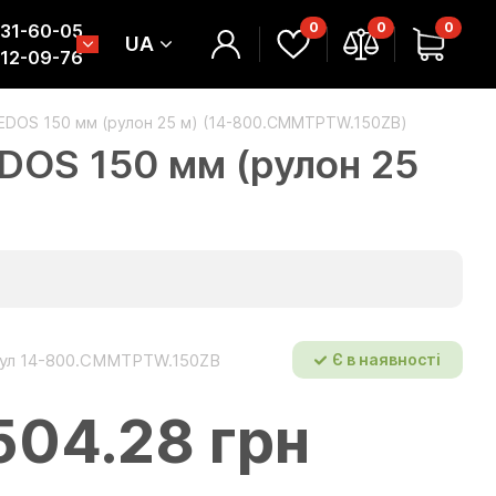
0
0
0
331-60-05
UA
312-09-76
MEDOS 150 мм (рулон 25 м) (14-800.CMMTPTW.150ZB)
DOS 150 мм (рулон 25
ул 14-800.CMMTPTW.150ZB
Є в наявності
504.28 грн