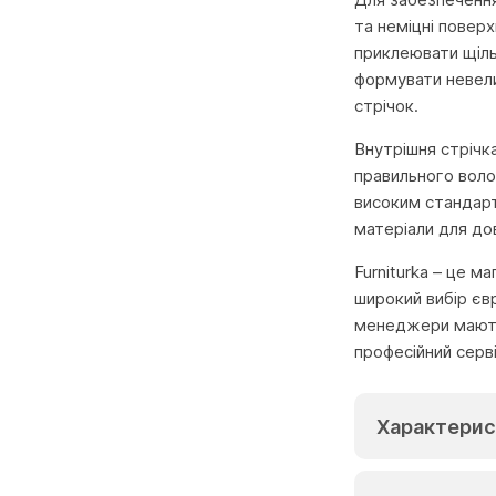
та неміцні повер
приклеювати щіль
формувати невели
стрічок.
Внутрішня стрічк
правильного воло
високим стандарт
матеріали для до
Furniturka – це м
широкий вибір єв
менеджери мають 
професійний серв
Характерис