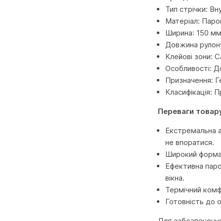
Тип стрічки: Вн
Матеріал: Пар
Ширина: 150 м
Довжина рулону
Клейові зони: 
Особливості: Д
Призначення: Г
Класифікація: 
Переваги товар
Екстремальна а
не впоратися.
Широкий формат
Ефективна пароі
вікна.
Термічний комф
Готовність до 
Для забезпечення