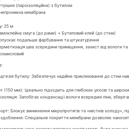
утрішня (пароізоляційна) з бутилом
онепроникна мембрана
м
: 25 м
Самоклейна смуга (до рами) + Бутиловий клей (до стіни)
опускає подальше фарбування та штукатурення
ерметизація шва зсередини приміщення, захист від вологи та
Промисловий
у:
дгезія бутилу: Забезпечує надійне приклеювання до стіни наві
 (150 мм): Ідеально підходить для глибоких укосів та широк
золяція: Запобігає конденсації вологи всередині піни, зберіга
орт: Блокує виникнення мікропротягів та «містків холоду», 
оздоблення: Спеціальне покриття мембрани дозволяє наносити
 максимального захисту поверхні укосів мають бути очищені в