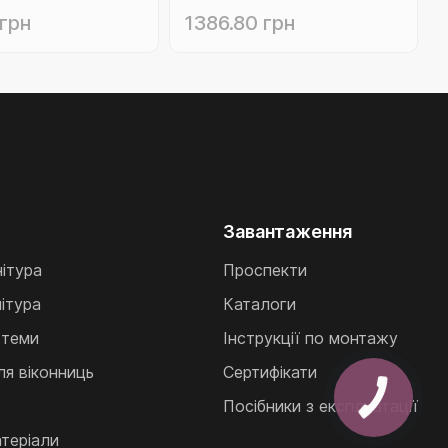
м) (14-
(14-800.CMMTPTZ.100ZB)
 грн
1386.80 грн
TDT.100ZK)
Завантаження
нітура
Проспекти
ітура
Каталоги
стеми
Інструкції по монтажу
ля віконниць
Сертифікати
Посібники з експлуатації
теріали