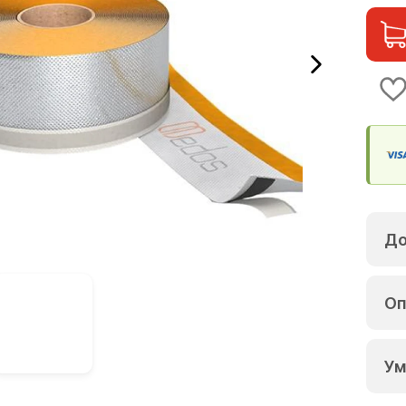
До
Оп
Ум