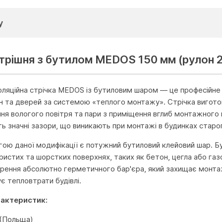
у
утрішня з бутилом MEDOS 150 мм (рулон
оляційна стрічка MEDOS із бутиловим шаром — це професійне
он та дверей за системою «теплого монтажу». Стрічка вигото
ня вологого повітря та пари з приміщення вглиб монтажного 
ть значні зазори, що виникають при монтажі в будинках старог
ою даної модифікації є потужний бутиловий клейовий шар. Бу
ористих та шорстких поверхнях, таких як бетон, цегла або га
рення абсолютно герметичного бар'єра, який захищає монтажну
є тепловтрати будівлі.
рактеристик:
(Польща)