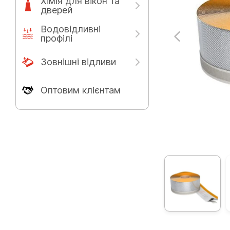
Хімія для вікон та
дверей
Водовідливні
профілі
Зовнішні відливи
Оптовим клієнтам