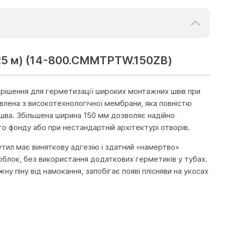
 25 м) (14-800.CMMTPTW.150ZB)
 рішення для герметизації широких монтажних швів при
влена з високотехнологічної мембрани, яка повністю
шва. Збільшена ширина 150 мм дозволяє надійно
о фонду або при нестандартній архітектурі отворів.
тил має виняткову адгезію і здатний «намертво»
зоблок, без використання додаткових герметиків у тубах.
 піну від намокання, запобігає появі плісняви на укосах