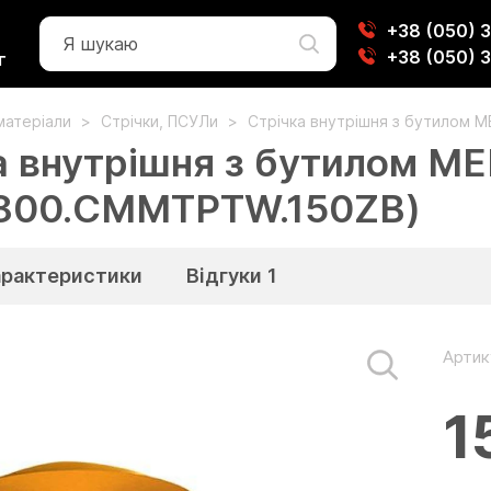
+38 (050) 
+38 (050) 
г
матеріали
Стрічки, ПСУЛи
Стрічка внутрішня з бутилом 
а внутрішня з бутилом ME
-800.CMMTPTW.150ZB)
арактеристики
Відгуки
1
Артик
1