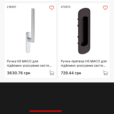
218397
370973
Ручка HS MACO для
Ручка-притвор HS MACO для
підйомно-розсувних систем
підйомно-розсувних систем
внутрішня срібло (218397)
зовнішня RAL9005 чорна
3630.76 грн
729.44 грн
(370973)