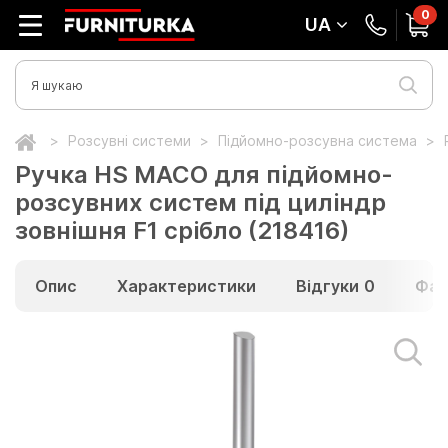
0
UA
Розсувні системи
Підйомно-розсувна система
Ручка HS MACO для підйомно-
розсувних систем під циліндр
зовнішня F1 срібло (218416)
Опис
Характеристики
Відгуки
0
Фай