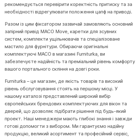
рекомендується перевірити коректність притиску та за
необхідності відрегулювати положення цапф на приводі.
Разом із цим фіксатором зазвичай замовляють основний
запірний привід MACO Move, каретки для зсувних
систем, комплекти ущільнювачів та спеціалізоване
мастило для фурнітури. Обираючи оригінальні
комплектуючі MACO в магазині Furniturka, ви
забезпечуєте надійність та преміальний рівень комфорту
вашого портального скління на довгі роки.
Furniturka – це магазин, де якість товарів та високий
рівень обслуговування стоять на першому місці. У
нашому каталозі представлений широкий вибір
європейських брендових комплектуючих для вікон та
дверей, що дозволяє підібрати рішення під будь-який
проект. Наші менеджери мають глибокі знання і завжди
готові допомогти з вибором. Ми гарантуємо надійну
продукцію, великий асортимент та професійний сервіс,