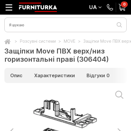
0
UA
Розсувні системи
MOVE
Защіпки Move ПВХ верх
Защіпки Move ПВХ верх/низ
горизонтальні праві (306404)
Опис
Характеристики
Відгуки
0