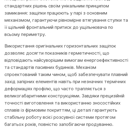
стандартних рішень своїм унікальним принципом
замикання: защіпки працюють у парі з основним
механізмом, гарантуючи рівномірне втягування стулки та
її щільний фронтальний притиск до ущільнювача по
всьому периметру.
Використання оригінальних горизонтальних защіпок
дозволяє досягти показників герметичності, що
відповідають найсуворішим вимогам енергоефективності
та стандартів пасивних будинків. Механізм
спроектований таким чином, щоб забезпечувати плавний
захід запірних елементів навіть при незначних термічних
деформаціях профілю, що часто трапляється з
великогабаритними конструкціями. Завдяки прецизійній
точності виготовлення та використанню зносостійких
сплавів із фірмовим покриттям, ці деталі гарантують
стабільну роботу всієї розсувної системи протягом
багатьох років, повністю запобігаючи продуванню.