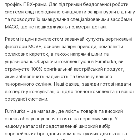
профіль ПВХ-рами. Для підтримки бездоганної роботи
системи слід періодично очищувати запірні вузли від пилу
та проводити їх змащування спеціалізованими засобами
MACO, що не пошкоджують полімерні деталі.
Разом із цим комплектом зазвичай купують вертикальні
фіксатори MOVE, основні запірні приводи, комплекти
роликових кареток, а також напрямні шини та
ущільнювачі. Обираючи комплектуючі в Furniturka, ви
отримуєте 100% оригінальний австрійський продукт,
який забезпечить надійність та безпеку вашого
панорамного скління. Наші фахівці завжди готові надати
експертну консультацію щодо повної комплектації вашої
розсувної системи.
Furniturka – це магазин, де якість товарів та високий
рівень обслуговування стоять на першому місці. У
нашому каталозі представлений широкий вибір
європейських брендових комплектуючих для вікон та