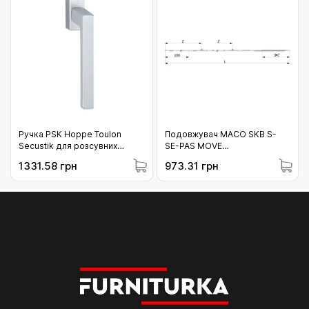
Ручка PSK Hoppe Toulon
Подовжувач МАСО SKB S-
Secustik для розсувних
SE-PAS MOVE
систем F1 срібло (10790042)
горизонтальний з 1 iS
1331.58 грн
973.31 грн
цапфою 1151-1400 (210382)