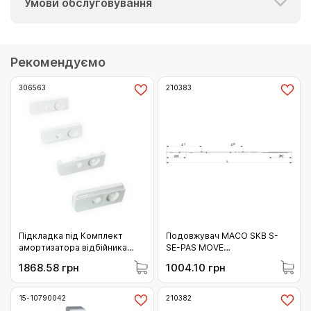
Умови обслуговування
Рекомендуємо
306563
210383
Підкладка під Комплект
Подовжувач МАСО SKB S-
амортизатора відбійника
SE-PAS MOVE
MACO білий сірий (306563)
горизонтальний з 2 iS
1868.58 грн
1004.10 грн
цапфою 1401-1650 (210383)
15-10790042
210382