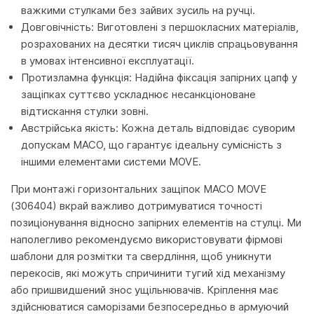
важкими стулками без зайвих зусиль на ручці.
Довговічність: Виготовлені з першокласних матеріалів,
розрахованих на десятки тисяч циклів спрацьовування
в умовах інтенсивної експлуатації.
Протизламна функція: Надійна фіксація запірних цапф у
защіпках суттєво ускладнює несанкціоноване
відтискання стулки зовні.
Австрійська якість: Кожна деталь відповідає суворим
допускам MACO, що гарантує ідеальну сумісність з
іншими елементами системи MOVE.
При монтажі горизонтальних защіпок MACO MOVE
(306404) вкрай важливо дотримуватися точності
позиціонування відносно запірних елементів на стулці. Ми
наполегливо рекомендуємо використовувати фірмові
шаблони для розмітки та свердління, щоб уникнути
перекосів, які можуть спричинити тугий хід механізму
або пришвидшений знос ущільнювачів. Кріплення має
здійснюватися саморізами безпосередньо в армуючий