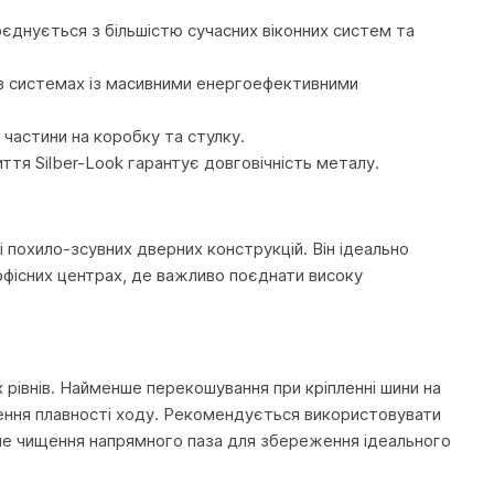
оєднується з більшістю сучасних віконних систем та
 в системах із масивними енергоефективними
 частини на коробку та стулку.
тя Silber-Look гарантує довговічність металу.
похило-зсувних дверних конструкцій. Він ідеально
офісних центрах, де важливо поєднати високу
івнів. Найменше перекошування при кріпленні шини на
ння плавності ходу. Рекомендується використовувати
чне чищення напрямного паза для збереження ідеального