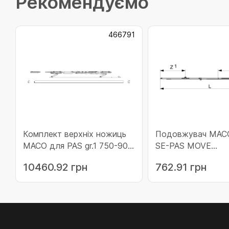
Рекомендуємо
466791
Комплект верхніх ножиць
Подовжувач МАСО
МАСО для PAS gr.1 750-900
SE-PAS MOVE
ліві коричневі (466791)
горизонтальний з 1
10460.92 грн
762.91 грн
цапфою 620-900 (