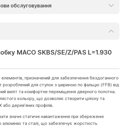
ови обслуговування
коробку MACO SKBS/SE/Z/PAS L=1.930
 елементів, призначений для забезпечення бездоганного
т розроблений для стулок з шириною по фальцю (FFB) від
ний виліт та комфортне переміщення дверного полотна.
блястого кольору, що дозволяє створити цілісну та
 або дерев’яних профілів.
вати значні статичні навантаження при збереженні
о алюмінію та сталі, що забезпечує жорсткість