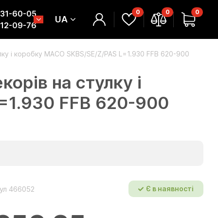
0
0
0
331-60-05
UA
312-09-76
лку і коробку MACO SKBS/SE/Z/PAS L=1.930 FFB 620-900
орів на стулку і
=1.930 FFB 620-900
ул 466052
Є в наявності