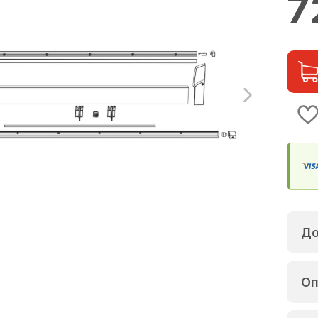
7
До
Оп