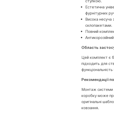
стулкою.
Естетична унів
фурнітурних ру
Висока несуча 
склопакетами.
Повний комплек
Антикорозійний
Область застос
Цей комплект є б
підходить для ст
функціональність
Рекомендації п
Монтаж системи S
коробку може при
оригінальні шабл
ковзання.