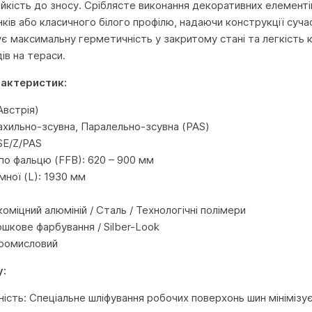
ійкість до зносу. Сріблясте виконання декоративних елементі
інків або класичного білого профілю, надаючи конструкції суч
є максимальну герметичність у закритому стані та легкість 
ів на тераси.
рактеристик:
встрія)
ахильно-зсувна, Паралельно-зсувна (PAS)
SE/Z/PAS
по фальцю (FFB): 620 – 900 мм
ної (L): 1930 мм
оміцний алюміній / Сталь / Технологічні полімери
шкове фарбування / Silber-Look
Промисловий
у:
ність: Спеціальне шліфування робочих поверхонь шин мініміз