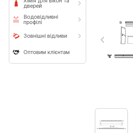
Хімія для вікон та
дверей
Водовідливні
профілі
Зовнішні відливи
Оптовим клієнтам