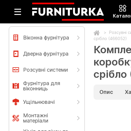
Катало
Розсувні 
Віконна фурнітура
срібло (466052)
Компле
Дверна фурнітура
коробк
Розсувні системи
срібло
Фурнітура для
віконниць
Опис
Х
Ущільнювачі
Монтажні
матеріали