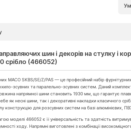
Ум
у
аправляючих шин і декорів на стулку і 
0 срібло (466052)
их MACO SKBS/SE/Z/PAS — це професійний набір фурнітурних
охило-зсувних та паралельно-зсувних систем. Даний комплек
овжина напрямної шини становить 1930 мм, що гарантує плав
ебе як несні шини, так і декоративні накладки класичного срі
лу конструкцію для розсувних систем на базі алюмінієвих, ПВХ
ою моделі 466052 є її універсальність та здатність витриму
мності ходу. Напрямні виготовлені з комбінації високоміцног