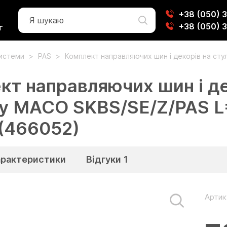
+38 (050) 
+38 (050) 
г
системи
PAS
Комплект направляючих шин і декорів на сту
кт направляючих шин і дек
у MACO SKBS/SE/Z/PAS L
 (466052)
арактеристики
Відгуки
1
Артик