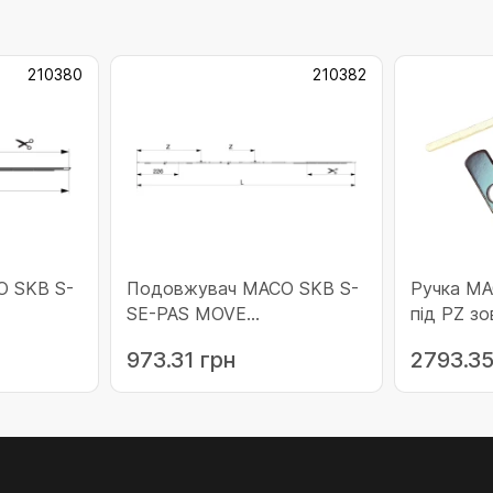
210380
210382
 SKB S-
Подовжувач МАСО SKB S-
Ручка MA
SE-PAS MOVE
під PZ з
 iS
горизонтальний з 1 iS
90 (2133
973.31 грн
2793.35
210380)
цапфою 1151-1400 (210382)