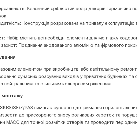
ерсальність: Класичний сріблястий колір декорів гармонійно п
чок.
здатність: Конструкція розрахована на тривалу експлуатацію
т: Набір містить всі необхідні елементи для монтажу ходової
 захист: Поєднання анодованого алюмінію та фірмового покрит
ування
азовим елементом при виробництві або капітальному ремонті 
ворення сучасних розсувних виходів у приватних будинках та 
 із нейтральним та стильним кольоровим рішенням.
о монтажу
KBS/SE/Z/PAS вимагає суворого дотримання горизонтальних р
звести до прискореного зносу роликових кареток та поруше
они MACO для точної розмітки отворів та проводити періоди