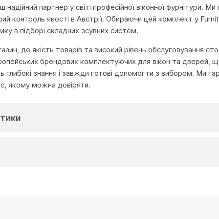
аш надійний партнер у світі професійної віконної фурнітури.
ий контроль якості в Австрії. Обираючи цей комплект у Furnit
мку в підборі складних зсувних систем.
агазин, де якість товарів та високий рівень обслуговування с
ропейських брендових комплектуючих для вікон та дверей, що
глибокі знання і завжди готові допомогти з вибором. Ми га
іс, якому можна довіряти.
тики