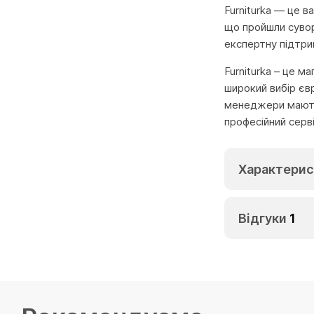
Furniturka — це в
що пройшли сувор
експертну підтри
Furniturka – це м
широкий вибір єв
менеджери мають 
професійний серв
Характерис
Відгуки
1