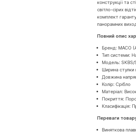
конструкції та ст
світло-сірих відт
комплект гаранту
панорамних виход
Повний опис ха
Бренд: MACO (А
Тип системи: Н
Модель: SKBS/
Ширина стулки 
Довжина напрям
Колір: Срібло
Матеріал: Висок
Покриття: Поро
Класифікація: 
Переваги товар
Виняткова плав