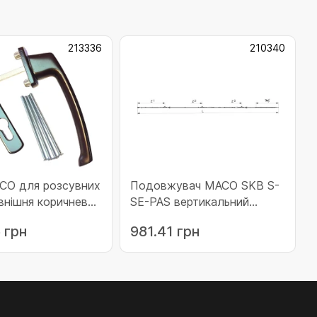
213336
210340
CO для розсувних
Подовжувач МАСО SKB S-
овнішня коричнева
SE-PAS вертикальний
36)
фіксований з 3 iS цапфами
 грн
981.41 грн
FFH 1951-2200 (210340)