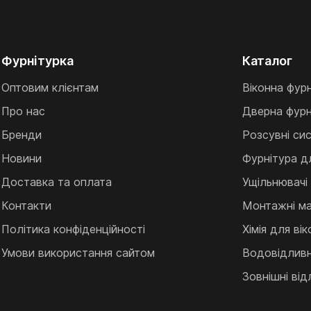
Фурнітурка
Каталог
Оптовим клієнтам
Віконна фур
Про нас
Дверна фурн
Бренди
Розсувні си
Новини
Фурнітура д
Доставка та оплата
Ущільнювачі
Контакти
Монтажні ма
Політика конфіденційності
Хімія для ві
Умови використання сайтом
Водовідливні
Зовнішні від