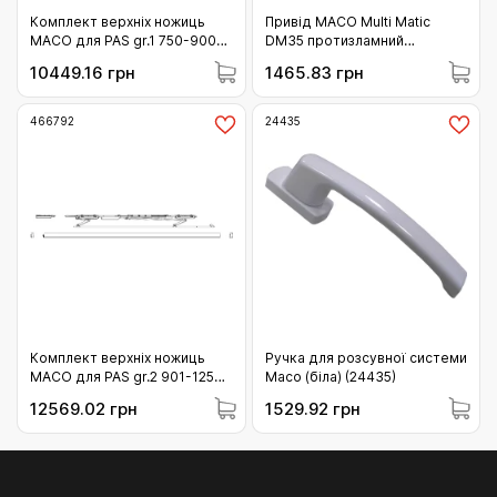
Комплект верхніх ножиць
Привід МАСО Multi Matic
МАСО для PAS gr.1 750-900
DM35 протизламний
праві бронові (466800)
варіаційний і мікроліфтом з 3
10449.16 грн
1465.83 грн
i.S. цапфою 1751-2250
(205536)
466792
24435
Комплект верхніх ножиць
Ручка для розсувної системи
МАСО для PAS gr.2 901-1250
Масо (біла) (24435)
ліві коричневі (466792)
12569.02 грн
1529.92 грн