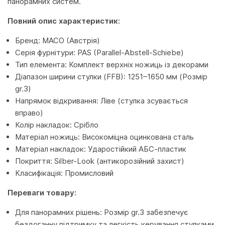
панорамних систем.
Повний опис характеристик:
Бренд: MACO (Австрія)
Серія фурнітури: PAS (Parallel-Abstell-Schiebe)
Тип елемента: Комплект верхніх ножиць із декорами
Діапазон ширини стулки (FFB): 1251–1650 мм (Розмір
gr.3)
Напрямок відкривання: Ліве (стулка зсувається
вправо)
Колір накладок: Срібло
Матеріал ножиць: Високоміцна оцинкована сталь
Матеріал накладок: Ударостійкий АБС-пластик
Покриття: Silber-Look (антикорозійний захист)
Класифікація: Промисловий
Переваги товару:
Для панорамних рішень: Розмір gr.3 забезпечує
бездоганну підтримку та легкість керування стулками