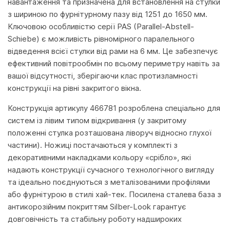
навантаження та призначена для встановлення на стулки
з шириною по фурнітурному пазу від 1251 до 1650 мм.
Ключовою особливістю серії PAS (Parallel-Abstell-
Schiebe) є можливість рівномірного паралельного
відведення всієї стулки від рами на 6 мм. Це забезпечує
ефективний повітрообмін по всьому периметру навіть за
вашої відсутності, зберігаючи клас протизламності
конструкції на рівні закритого вікна.
Конструкція артикулу 466781 розроблена спеціально для
систем із лівим типом відкривання (у закритому
положенні стулка розташована ліворуч відносно глухої
частини). Ножиці постачаються у комплекті з
декоративними накладками кольору «срібло», які
надають конструкції сучасного технологічного вигляду
та ідеально поєднуються з металізованими профілями
або фурнітурою в стилі хай-тек. Посилена сталева база з
антикорозійним покриттям Silber-Look гарантує
довговічність та стабільну роботу надшироких