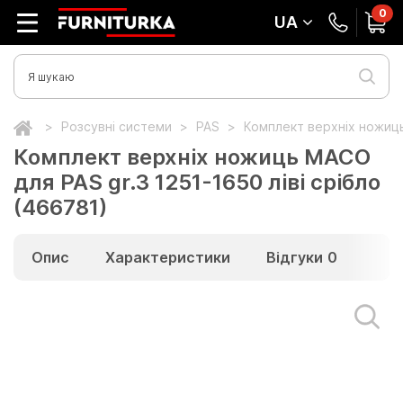
0
UA
Розсувні системи
PAS
Комплект верхніх ножиць
Комплект верхніх ножиць МАСО
для PAS gr.3 1251-1650 ліві срібло
(466781)
Опис
Характеристики
Відгуки
0