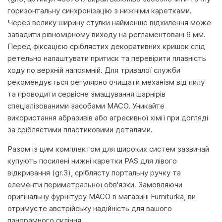
горизонтальну синхронізацію з нижніми каретками.
Через велику ширину стулки найменше відхилення може
завадити рівномірному виходу на регламентовані 6 мм.
Перед фіксацією сріблястих декоративних кришок слід
ретельно налаштувати притиск та перевірити плавність
ходу по верхній напрямній. Для тривалої служби
рекомендується регулярно очищати механізм від пилу
та проводити сервісне змащування шарнірів
спеціалізованими засобами MACO. Уникайте
використання абразивів або агресивної хімії при догляді
за сріблястими пластиковими деталями.
Разом із цим комплектом для широких систем зазвичай
купують посилені нижні каретки PAS для лівого
відкривання (gr.3), сріблясту портальну ручку та
елементи периметральної обв'язки. Замовляючи
оригінальну фурнітуру MACO в магазині Furniturka, ви
отримуєте австрійську надійність для вашого
панорамного скління.