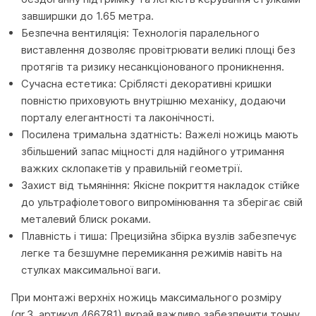
завширшки до 1.65 метра.
Безпечна вентиляція: Технологія паралельного
виставлення дозволяє провітрювати великі площі без
протягів та ризику несанкціонованого проникнення.
Сучасна естетика: Сріблясті декоративні кришки
повністю приховують внутрішню механіку, додаючи
порталу елегантності та лаконічності.
Посилена тримальна здатність: Важелі ножиць мають
збільшений запас міцності для надійного утримання
важких склопакетів у правильній геометрії.
Захист від тьмяніння: Якісне покриття накладок стійке
до ультрафіолетового випромінювання та зберігає свій
металевий блиск роками.
Плавність і тиша: Прецизійна збірка вузлів забезпечує
легке та безшумне перемикання режимів навіть на
стулках максимальної ваги.
При монтажі верхніх ножиць максимального розміру
(gr.3, артикул 466781) вкрай важливо забезпечити точну