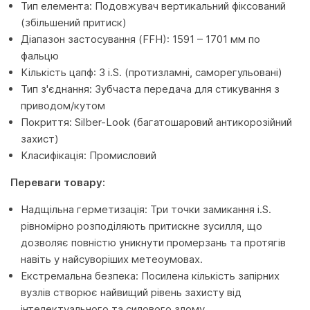
Тип елемента: Подовжувач вертикальний фіксований
(збільшений притиск)
Діапазон застосування (FFH): 1591 – 1701 мм по
фальцю
Кількість цапф: 3 i.S. (протизламні, саморегульовані)
Тип з'єднання: Зубчаста передача для стикування з
приводом/кутом
Покриття: Silber-Look (багатошаровий антикорозійний
захист)
Класифікація: Промисловий
Переваги товару:
Надщільна герметизація: Три точки замикання i.S.
рівномірно розподіляють притискне зусилля, що
дозволяє повністю уникнути промерзань та протягів
навіть у найсуворіших метеоумовах.
Екстремальна безпека: Посилена кількість запірних
вузлів створює найвищий рівень захисту від
інтелектуального та силового злому.