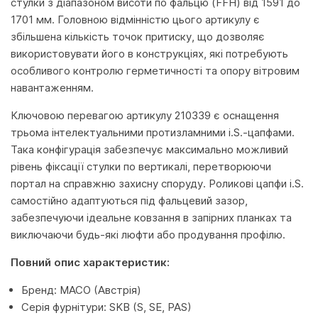
стулки з діапазоном висоти по фальцю (FFH) від 1591 до
1701 мм. Головною відмінністю цього артикулу є
збільшена кількість точок притиску, що дозволяє
використовувати його в конструкціях, які потребують
особливого контролю герметичності та опору вітровим
навантаженням.
Ключовою перевагою артикулу 210339 є оснащення
трьома інтелектуальними протизламними i.S.-цапфами.
Така конфігурація забезпечує максимально можливий
рівень фіксації стулки по вертикалі, перетворюючи
портал на справжню захисну споруду. Роликові цапфи i.S.
самостійно адаптуються під фальцевий зазор,
забезпечуючи ідеальне ковзання в запірних планках та
виключаючи будь-які люфти або продування профілю.
Повний опис характеристик:
Бренд: MACO (Австрія)
Серія фурнітури: SKB (S, SE, PAS)