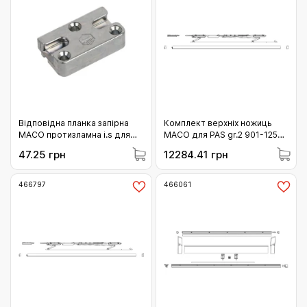
Відповідна планка запірна
Комплект верхніх ножиць
МАСО протизламна і.s для
МАСО для PAS gr.2 901-1250
профільної системи Rehau
ліві білі (466786)
47.25 грн
12284.41 грн
(96570)
466797
466061