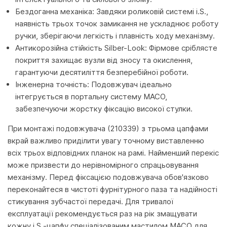
Бездоганна механіка: Завдяки роликовій системі i.S.,
наявність трьох точок замикання не ускладнює роботу
ручки, зберігаючи легкість і плавність ходу механізму.
Антикорозійна стійкість Silber-Look: Фірмове сріблясте
покриття захищає вузли від зносу та окислення,
гарантуючи десятиліття безперебійної роботи.
Інженерна точність: Подовжувач ідеально
інтегрується в портальну систему MACO,
забезпечуючи жорстку фіксацію високої стулки.
При монтажі подовжувача (210339) з трьома цапфами
вкрай важливо приділити увагу точному виставленню
всіх трьох відповідних планок на рамі. Найменший перекіс
може призвести до нерівномірного спрацьовування
механізму. Перед фіксацією подовжувача обов'язково
переконайтеся в чистоті фурнітурного паза та надійності
стикування зубчастої передачі. Для тривалої
експлуатації рекомендується раз на рік змащувати
кожну i.S.-цапфу спеціалізованим мастилом MACO для