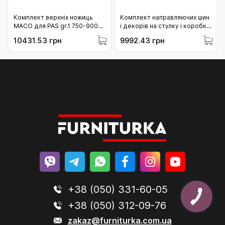
Комплект верхніх ножиць
Комплект направляючих шин
МАСО для PAS gr.1 750-900
і декорів на стулку і коробку
ліві бронові (466797)
MACO SKBS/SE/Z/PAS
10431.53 грн
9992.43 грн
L=3.030 FFB 1251-1450 білий
(466061)
+38 (050) 331-60-05
+38 (050) 312-09-76
zakaz@furniturka.com.ua