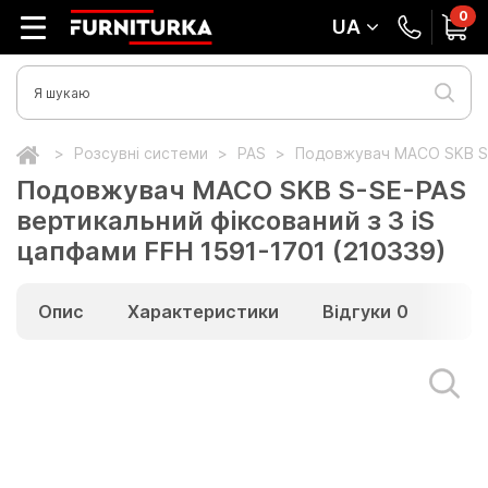
0
UA
Розсувні системи
PAS
Подовжувач МАСО SKB S-S
Подовжувач МАСО SKB S-SE-PAS
вертикальний фіксований з 3 iS
цапфами FFH 1591-1701 (210339)
Опис
Характеристики
Відгуки
0