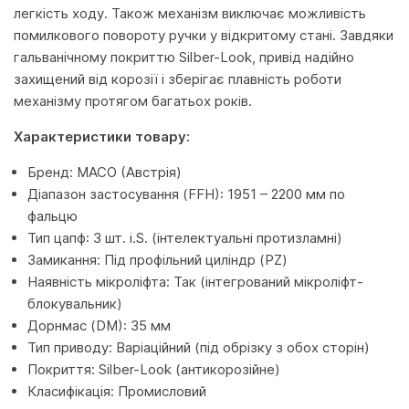
легкість ходу. Також механізм виключає можливість
помилкового повороту ручки у відкритому стані. Завдяки
гальванічному покриттю Silber-Look, привід надійно
захищений від корозії і зберігає плавність роботи
механізму протягом багатьох років.
Характеристики товару:
Бренд: MACO (Австрія)
Діапазон застосування (FFH): 1951 – 2200 мм по
фальцю
Тип цапф: 3 шт. i.S. (інтелектуальні протизламні)
Замикання: Під профільний циліндр (PZ)
Наявність мікроліфта: Так (інтегрований мікроліфт-
блокувальник)
Дорнмас (DM): 35 мм
Тип приводу: Варіаційний (під обрізку з обох сторін)
Покриття: Silber-Look (антикорозійне)
Класифікація: Промисловий