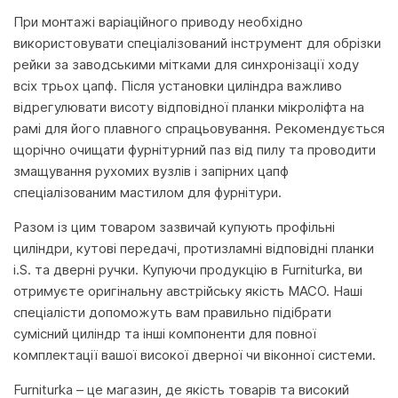
При монтажі варіаційного приводу необхідно
використовувати спеціалізований інструмент для обрізки
рейки за заводськими мітками для синхронізації ходу
всіх трьох цапф. Після установки циліндра важливо
відрегулювати висоту відповідної планки мікроліфта на
рамі для його плавного спрацьовування. Рекомендується
щорічно очищати фурнітурний паз від пилу та проводити
змащування рухомих вузлів і запірних цапф
спеціалізованим мастилом для фурнітури.
Разом із цим товаром зазвичай купують профільні
циліндри, кутові передачі, протизламні відповідні планки
i.S. та дверні ручки. Купуючи продукцію в Furniturka, ви
отримуєте оригінальну австрійську якість MACO. Наші
спеціалісти допоможуть вам правильно підібрати
сумісний циліндр та інші компоненти для повної
комплектації вашої високої дверної чи віконної системи.
Furniturka – це магазин, де якість товарів та високий