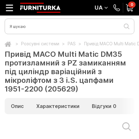
0
UA
Розсувні системи
PAS
Привід МАСО Multi Matic 
Привід МАСО Multi Matic DM35
протизламний з PZ замиканням
під циліндр варіаційний з
мікроліфтом з 3 i.S. цапфами
1951-2200 (205629)
Опис
Характеристики
Відгуки
0