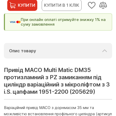
КУПИТИ
КУПИТИ В 1 КЛІК
При онлайн оплаті отримуйте знижку 1% на
суму замовлення
Опис товару
Привід МАСО Multi Matic DM35
протизламний з PZ замиканням під
циліндр варіаційний з мікроліфтом з 3
i.S. цапфами 1951-2200 (205629)
Варіаційний привід MACO з дорнмасом 35 мм та
можливістю встановлення профільного циліндра (артикул