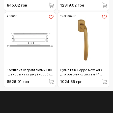
горизонтальний з 1 iS
праві білі (466789)
845.02 грн
12319.02 грн
цапфою 901-1150 (210381)
466060
15-3500457
Комплект направляючих шин
Ручка PSK Hoppe New York
і декорів на стулку і коробку
для розсувних систем F4
MACO SKBS/SE/Z/PAS
бронза (3500457)
8526.01 грн
1024.85 грн
L=2.630 FFB 1051-1250 білий
(466060)