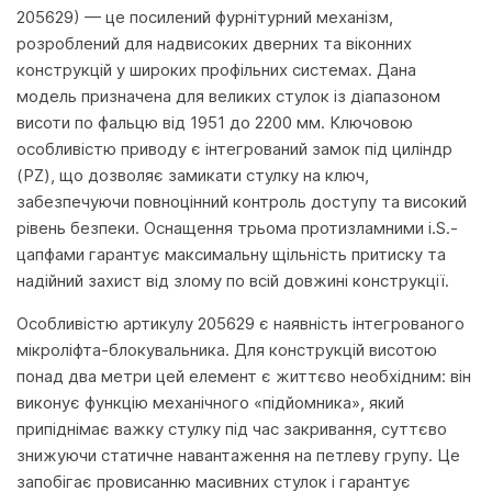
205629) — це посилений фурнітурний механізм,
розроблений для надвисоких дверних та віконних
конструкцій у широких профільних системах. Дана
модель призначена для великих стулок із діапазоном
висоти по фальцю від 1951 до 2200 мм. Ключовою
особливістю приводу є інтегрований замок під циліндр
(PZ), що дозволяє замикати стулку на ключ,
забезпечуючи повноцінний контроль доступу та високий
рівень безпеки. Оснащення трьома протизламними i.S.-
цапфами гарантує максимальну щільність притиску та
надійний захист від злому по всій довжині конструкції.
Особливістю артикулу 205629 є наявність інтегрованого
мікроліфта-блокувальника. Для конструкцій висотою
понад два метри цей елемент є життєво необхідним: він
виконує функцію механічного «підйомника», який
припіднімає важку стулку під час закривання, суттєво
знижуючи статичне навантаження на петлеву групу. Це
запобігає провисанню масивних стулок і гарантує