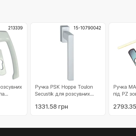
213339
15-10790042
розсувних
Ручка PSK Hoppe Toulon
Ручка MA
ла
Secustik для розсувних
під PZ з
339)
систем F1 срібло
90 (2133
1331.58 грн
2793.35
(10790042)