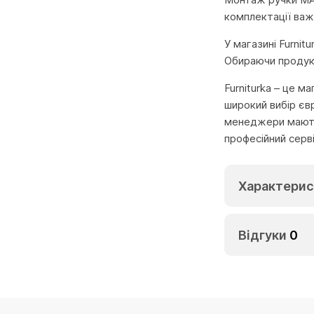
комплектації важ
У магазині Furni
Обираючи продукц
Furniturka – це м
широкий вибір єв
менеджери мають 
професійний серв
Характерис
Відгуки
0