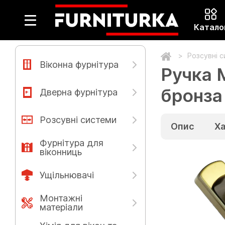
Катало
Розсувні 
Віконна фурнітура
Ручка 
бронза
Дверна фурнітура
Розсувні системи
Опис
Х
Фурнітура для
віконниць
Ущільнювачі
Монтажні
матеріали