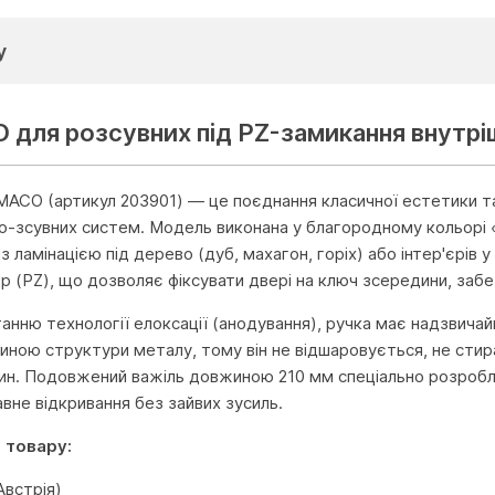
у
 для розсувних під PZ-замикання внутрі
MACO (артикул 203901) — це поєднання класичної естетики та
ло-зсувних систем. Модель виконана у благородному кольорі 
 із ламінацією під дерево (дуб, махагон, горіх) або інтер'єрів
др (PZ), що дозволяє фіксувати двері на ключ зсередини, заб
анню технології елоксації (анодування), ручка має надзвича
тиною структури металу, тому він не відшаровується, не стир
ин. Подовжений важіль довжиною 210 мм спеціально розробл
вне відкривання без зайвих зусиль.
 товару:
встрія)