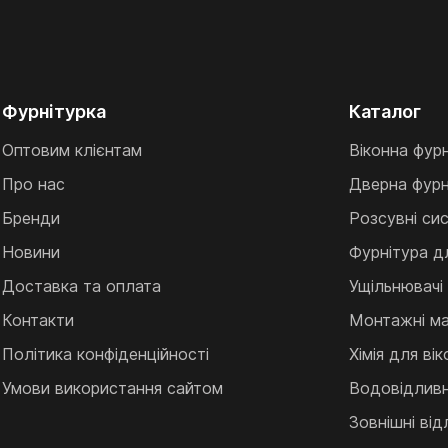
Фурнітурка
Каталог
Оптовим клієнтам
Віконна фур
Про нас
Дверна фурн
Бренди
Розсувні си
Новини
Фурнітура д
Доставка та оплата
Ущільнювачі
Контакти
Монтажні ма
Політика конфіденційності
Хімія для ві
Умови використання сайтом
Водовідливні
Зовнішні від