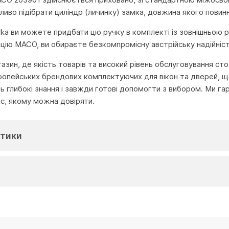
ливо підібрати циліндр (личинку) замка, довжина якого повин
turka ви можете придбати цю ручку в комплекті із зовнішньою 
ію MACO, ви обираєте безкомпромісну австрійську надійніст
агазин, де якість товарів та високий рівень обслуговування с
ропейських брендових комплектуючих для вікон та дверей, що
глибокі знання і завжди готові допомогти з вибором. Ми га
іс, якому можна довіряти.
тики