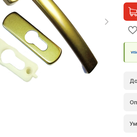
До
Оп
Ум