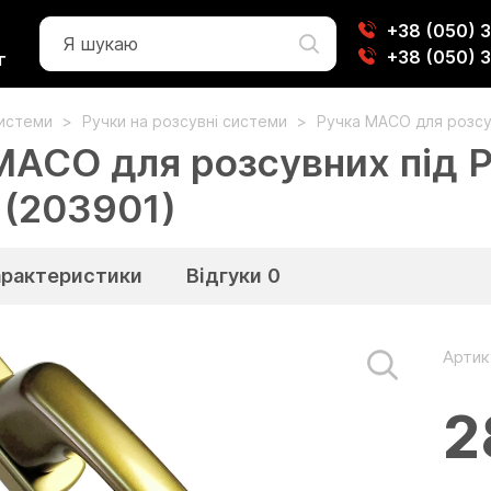
+38 (050) 
+38 (050) 
г
системи
Ручки на розсувні системи
Ручка MACO для розсу
MACO для розсувних під 
 (203901)
арактеристики
Відгуки
0
Артик
2