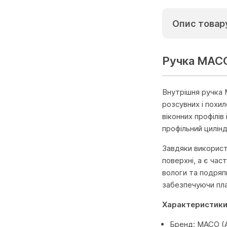
Опис товар
Ручка MACO
Внутрішня ручка 
розсувних і похи
віконних профілів
профільний цилін
Завдяки використ
поверхні, а є час
вологи та подряп
забезпечуючи пла
Характеристики
Бренд: MACO (А