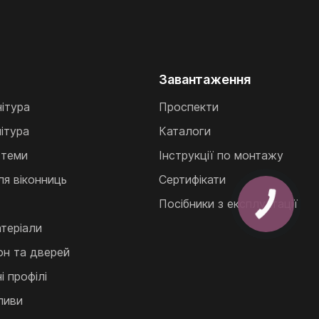
Завантаження
нітура
Проспекти
ітура
Каталоги
стеми
Інструкції по монтажу
ля віконниць
Сертифікати
Посібники з експлуатації
теріали
кон та дверей
 профілі
ливи