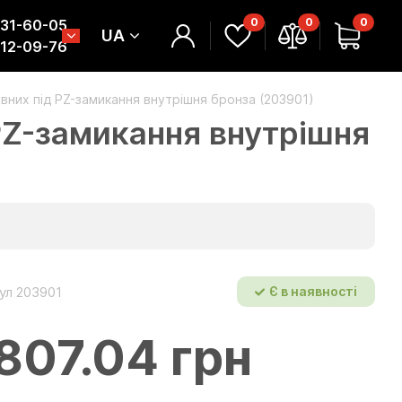
0
0
0
331-60-05
UA
312-09-76
вних під PZ-замикання внутрішня бронза (203901)
PZ-замикання внутрішня
ул 203901
Є в наявності
807.04 грн