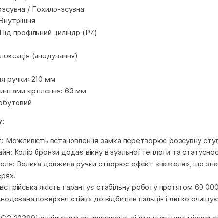
озсувна / Похило-зсувна
Внутрішня
Під профільний циліндр (PZ)
Елоксація (анодування)
я ручки: 210 мм
винтами кріплення: 63 мм
Побутовий
у:
т: Можливість встановлення замка перетворює розсувну стулк
н: Колір бронзи додає вікну візуальної теплоти та статуснос
еля: Велика довжина ручки створює ефект «важеля», що зна
рях.
встрійська якість гарантує стабільну роботу протягом 60 000 
Анодована поверхня стійка до відбитків пальців і легко очи
O 203901 здійснюється приховано, зі стандартною міжосьов