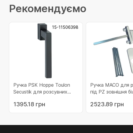
Рекомендуємо
15-11506398
Ручка PSK Hoppe Toulon
Ручка MACO для 
Secustik для розсувних
під PZ зовнішня бі
систем F9714M матова
(RAL9016) 90 (213
1395.18 грн
2523.89 грн
чорна (11506398)