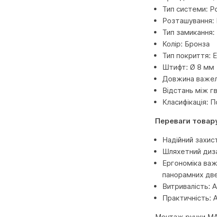
Тип системи: Р
Розташування: 
Тип замикання: 
Колір: Бронза
Тип покриття: 
Штифт: Ø 8 мм
Довжина важел
Відстань між г
Класифікація: 
Переваги товар
Надійний захис
Шляхетний дизай
Ергономіка важ
панорамних две
Витривалість: А
Практичність: 
Монтаж ручки MAC