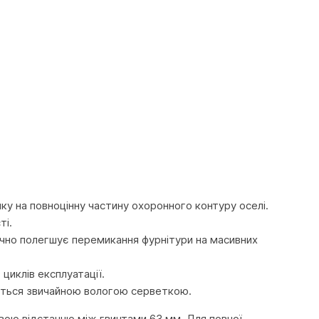
у на повноцінну частину охоронного контуру оселі.
ті.
чно полегшує перемикання фурнітури на масивних
циклів експлуатації.
щується звичайною вологою серветкою.
ою відстанню між гвинтами 63 мм. Для повної