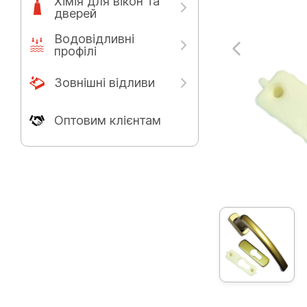
Хімія для вікон та
дверей
Водовідливні
профілі
Зовнішні відливи
Оптовим клієнтам