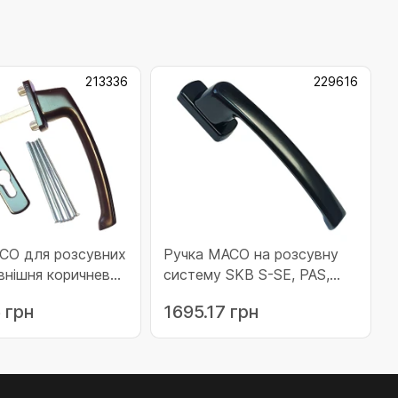
213336
229616
CO для розсувних
Ручка MACO на розсувну
овнішня коричнева
систему SKB S-SE, PAS,
36)
Move Harmony без штифта
 грн
1695.17 грн
RAL 9005 чорна (229616)