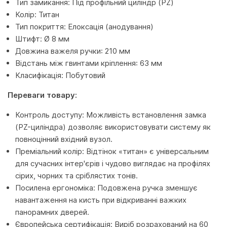
Тип замикання: Під профільний циліндр (PZ)
Колір: Титан
Тип покриття: Елоксація (анодування)
Штифт: Ø 8 мм
Довжина важеля ручки: 210 мм
Відстань між гвинтами кріплення: 63 мм
Класифікація: Побутовий
Переваги товару:
Контроль доступу: Можливість встановлення замка
(PZ-циліндра) дозволяє використовувати систему як
повноцінний вхідний вузол.
Преміальний колір: Відтінок «титан» є універсальним
для сучасних інтер'єрів і чудово виглядає на профілях
сірих, чорних та сріблястих тонів.
Посилена ергономіка: Подовжена ручка зменшує
навантаження на кисть при відкриванні важких
панорамних дверей.
Європейська сертифікація: Виріб розрахований на 60