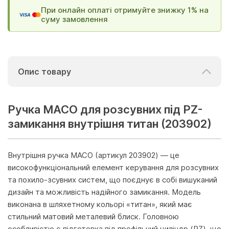
При онлайн оплаті отримуйте знижку 1% на
суму замовлення
Опис товару
Ручка MACO для розсувних під PZ-
замикання внутрішня титан (203902)
Внутрішня ручка MACO (артикул 203902) — це
високофункціональний елемент керування для розсувних
та похило-зсувних систем, що поєднує в собі вишуканий
дизайн та можливість надійного замикання. Модель
виконана в шляхетному кольорі «титан», який має
стильний матовий металевий блиск. Головною
особливістю є підготовка під профільний циліндр (PZ), що