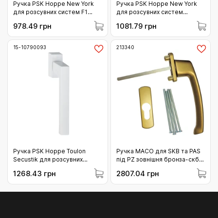
Ручка PSK Hoppe New York
Ручка PSK Hoppe New York
для розсувних систем F1
для розсувних систем
срібло (3421417)
F9714M чорна матова
978.49 грн
1081.79 грн
(11567430)
15-10790093
213340
Ручка PSK Hoppe Toulon
Ручка MACO для SKB та PAS
Secustik для розсувних
під PZ зовнішня бронза-скб
систем F9016 біла
штифт 90 мм (213340)
1268.43 грн
2807.04 грн
(10790093)