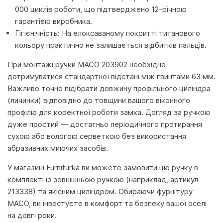
000 циклів роботи, що підтверджено 12-річною
гарантією виробника.
Гігієнічність: На елоксаваному покритті титанового
кольору практично не залишається відбитків пальців.
При монтажі ручки MACO 203902 необхідно
дотримуватися стандартної відстані між гвинтами 63 мм.
Важливо точно підібрати довжину профільного циліндра
(личинки) відповідно до товщини вашого віконного
профілю для коректної роботи замка. Догляд за ручкою
дуже простий — достатньо періодичного протирання
сухою або вологою серветкою без використання
абразивних миючих засобів.
У магазині Furniturka ви можете замовити цю ручку в
комплекті із зовнішньою ручкою (наприклад, артикул
213338) та якісним циліндром. Обираючи фурнітуру
MACO, ви інвестуєте в комфорт та безпеку вашої оселі
на довгі роки.