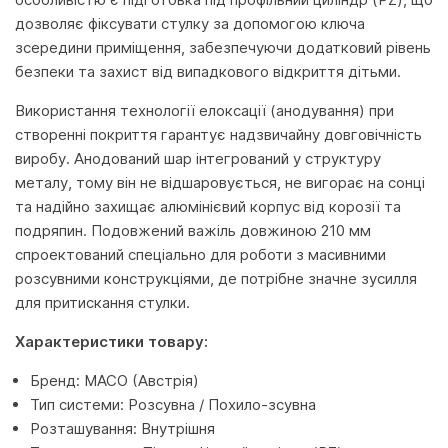
дозволяє фіксувати стулку за допомогою ключа
зсередини приміщення, забезпечуючи додатковий рівень
безпеки та захист від випадкового відкриття дітьми.
Використання технології елоксації (анодування) при
створенні покриття гарантує надзвичайну довговічність
виробу. Анодований шар інтегрований у структуру
металу, тому він не відшаровується, не вигорає на сонці
та надійно захищає алюмінієвий корпус від корозії та
подряпин. Подовжений важіль довжиною 210 мм
спроектований спеціально для роботи з масивними
розсувними конструкціями, де потрібне значне зусилля
для притискання стулки.
Характеристики товару:
Бренд: MACO (Австрія)
Тип системи: Розсувна / Похило-зсувна
Розташування: Внутрішня