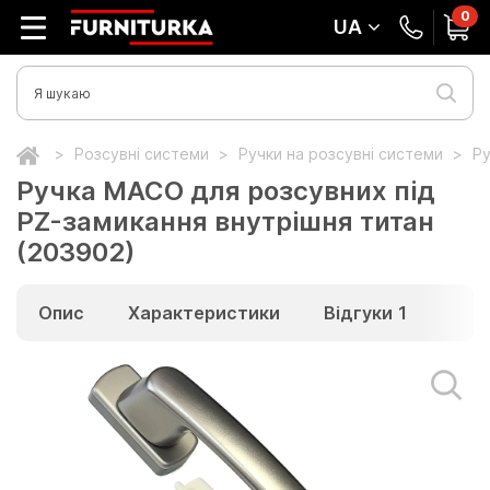
0
UA
Розсувні системи
Ручки на розсувні системи
Ру
Ручка MACO для розсувних під
PZ-замикання внутрішня титан
(203902)
Опис
Характеристики
Відгуки
1