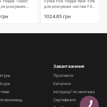
K Hoppe Toulon
Ручка PSK Hoppe New York
для розсувних систем F4
1 срібло
бронза (3500457)
 грн
1024.85 грн
2)
Завантаження
нітура
Проспекти
ітура
Каталоги
стеми
Інструкції по монтажу
ля віконниць
Сертифікати