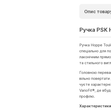
Опис товар
Ручка PSK 
Ручка Hoppe Toul
спеціально для п
лаконічним прямо
та стильного виг
Головною переваг
вільно повертати 
чуєте характерні
VarioFit®, де вб
профілю.
Характеристики