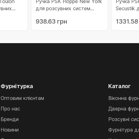
Toulon
Ручка PSK Hoppe New York
Ручка PS
для розсувних систем
Secustik для розсувних
атова
F8707 коричнева (3990521)
систем F
938.63 грн
1331.58
(1079004
Фурнітурка
Каталог
Оптовим клієнтам
Віконна фур
Про нас
Дверна фурн
Бренди
Розсувні си
Новини
Фурнітура д