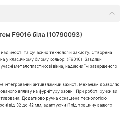
тем F9016 біла (10790093)
надійності та сучасних технологій захисту. Створена
на у класичному білому кольорі (F9016). Завдяки
сучасні металопластикові вікна, надаючи їм завершеного
ує інтегрований антивзламний захист. Механізм дозволяє
ованого впливу на фурнітуру ззовні. При роботі ручки ви
активована. Додатково ручка оснащена технологією
оні від 32 до 42 мм, адаптуючи її під товщину вашого