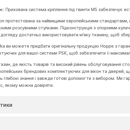
: Прихована система кріплення під гвинти M5 забезпечує ест
on протестована за найвищими європейськими стандартами, що
кими розсувними стулками. Підконструкція з опорними кулач
 догляду достатньо використовувати м'яку тканину, щоб збере
urka ви можете придбати оригінальну продукцію Hoppe з гаран
туючих для вашої системи PSK, щоб забезпечити її максимал
агазин, де якість товарів та високий рівень обслуговування с
ропейських брендових комплектуючих для вікон та дверей, що
глибокі знання і завжди готові допомогти з вибором. Ми га
іс, якому можна довіряти.
тики