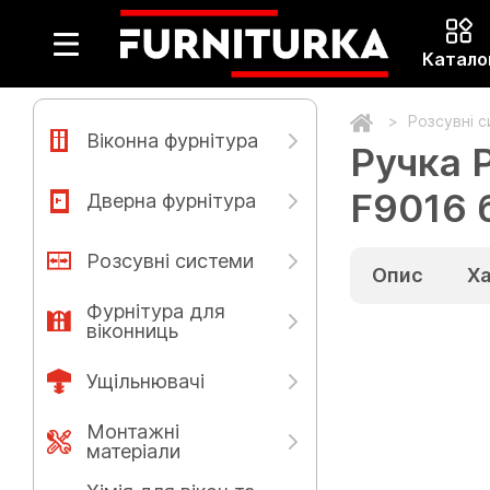
Катало
Розсувні 
Віконна фурнітура
Ручка 
F9016 
Дверна фурнітура
Розсувні системи
Опис
Х
Фурнітура для
віконниць
Ущільнювачі
Монтажні
матеріали