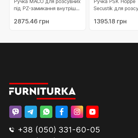
Ручка MACO для розсувних
Ручка PSK Hoppe 
під PZ-замикання внутрішня
Secustik для розсувних
титан (203902)
систем F9714M м
2875.46 грн
1395.18 грн
чорна (11506398)
+38 (050) 331-60-05