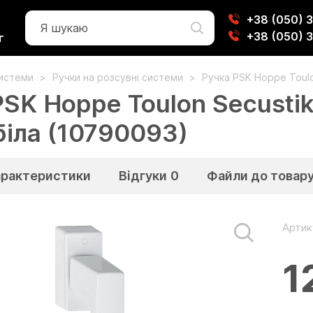
+38 (050) 
+38 (050) 
г
системи
Ручки на розсувні системи
Ручка PSK Hoppe Toulo
PSK Hoppe Toulon Secusti
біла (10790093)
арактеристики
Відгуки
0
Файли до товар
Артик
1