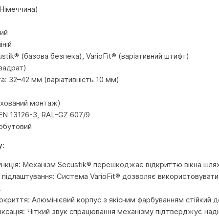
Німеччина)
лий
іній
ustik® (базова безпека), VarioFit® (варіативний штифт)
вадрат)
: 32–42 мм (варіативність 10 мм)
ихований монтаж)
EN 13126-3, RAL-GZ 607/9
Побутовий
у:
нкція: Механізм Secustik® перешкоджає відкриттю вікна шлях
 підлаштування: Система VarioFit® дозволяє використовувати о
.
покриття: Алюмінієвий корпус з якісним фарбуванням стійкий 
іксація: Чіткий звук спрацювання механізму підтверджує наді