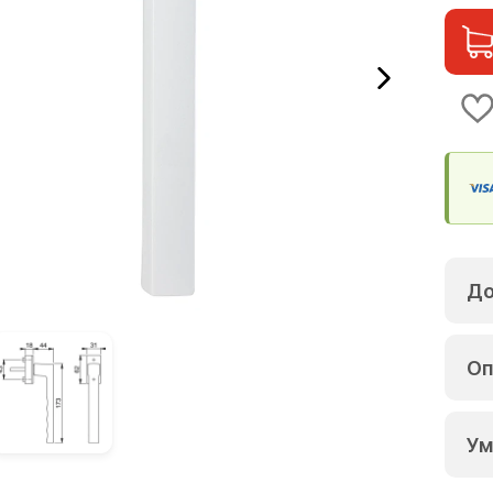
До
Оп
Ум