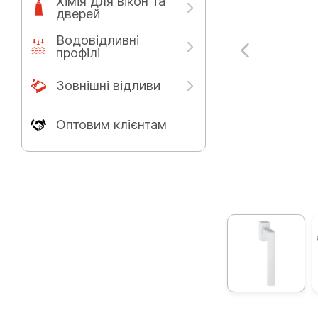
Хімія для вікон та
дверей
Водовідливні
профілі
Зовнішні відливи
Оптовим клієнтам