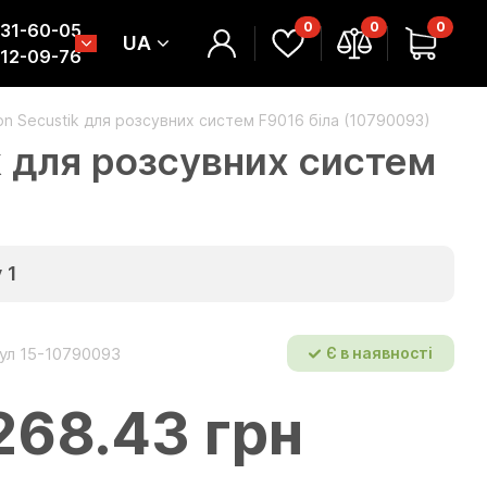
0
0
0
331-60-05
UA
312-09-76
n Secustik для розсувних систем F9016 біла (10790093)
k для розсувних систем
у
1
ул 15-10790093
Є в наявності
268.43 грн