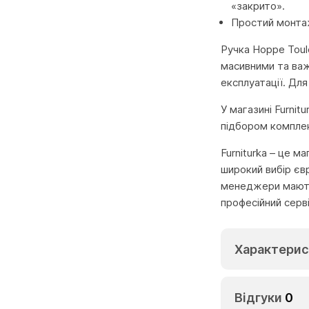
«закрито».
Простий монтаж
Ручка Hoppe Toul
масивними та важ
експлуатації. Для
У магазині Furnit
підбором комплек
Furniturka – це м
широкий вибір єв
менеджери мають 
професійний серв
Характерис
Відгуки
0