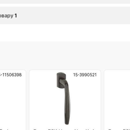
овару
1
5-11506398
15-3990521