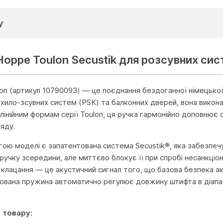
у
Hoppe Toulon Secustik для розсувних сис
on (артикул 10790093) — це поєднання бездоганної німецької 
охило-зсувних систем (PSK) та балконних дверей, вона викона
лінійним формам серії Toulon, ця ручка гармонійно доповнює 
ляду.
ою моделі є запатентована система Secustik®, яка забезпеч
ручку зсередини, але миттєво блокує її при спробі несанкціон
 клацання — це акустичний сигнал того, що базова безпека 
удована пружина автоматично регулює довжину штифта в діапаз
 товару: