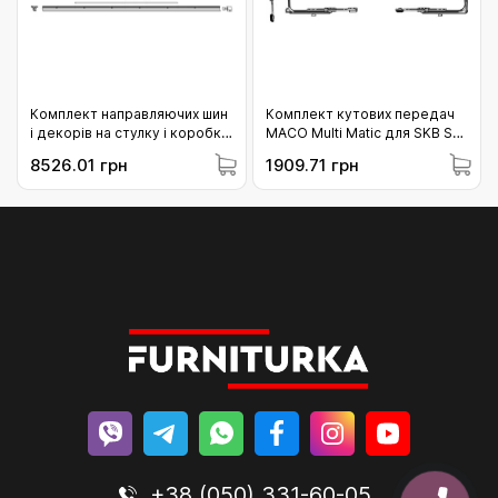
Комплект направляючих шин
Комплект кутових передач
і декорів на стулку і коробку
МАСО Multi Matic для SKB S-
MACO SKBS/SE/Z/PAS
SE PAS (102155)
8526.01 грн
1909.71 грн
L=2.630 FFB 1051-1250 білий
(466060)
+38 (050) 331-60-05