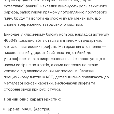
естетичної функції, накладки виконують роль захисного
бар'єра, запобігаючи прямому потраплянню побутового
пилу, бруду та вологи на рухомі вузли механізму, що
сприяє збереженню заводського мастила.
Виконані у класичному білому кольорі, накладки артикулу
465349 ідеально збігаються з відтінком стандартних
металопластикових профілів. Матеріал виготовлення —
високоякісний ударостійкий пластик, стійкий до
ультрафіолетового випромінювання. Це гарантує, що з
часом колір не пожовтіє, а сама поверхня не стане
крихкою під впливом сонячних променів. Завдяки
прецизійному литтю MACO, деталі щільно прилягають до
металевої основи каретки, виключаючи люфти та
сторонні звуки при русі стулки.
Повний опис характеристик:
Бренд: MACO (Австрія)