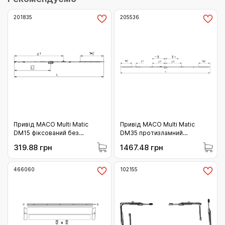
201835
205536
Привід MACO Multi Matic
Привід МАСО Multi Matic
DM15 фіксований без
DM35 протизламний
мікроліфта з 1 iS цапфою FFH
варіаційний і мікроліфтом з 3
319.88 грн
1467.48 грн
1091-1340 GM500 (201835)
i.S. цапфою 1751-2250
(205536)
466060
102155