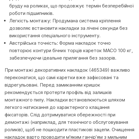
бруду на роликах, що продовжує термін безперебійної
роботи підшипників.
Легкість монтажу: Продумана система кріплення
дозволяє встановити накладки за лічені секунди без
використання спеціального інструменту.
Австрійська точність: Форма накладок точно
повторює контури бічних торців кареток MACO 100 кг,
забезпечуючи ідеальне прилягання без зазорів.
При монтажі декоративних накладок (465349) важливо
переконатися, що самі каретки вже зафіксовані та
відрегульовані. Перед замиканням кришок
рекомендується протерти профіль від залишків
монтажного пилу. Накладки встановлюються шляхом
легкого натискання до характерного клацання
фіксаторів. Слід дотримуватися обережності при
демонтажі (наприклад, для технічного обслуговування
роликів), щоб не пошкодити пластикові зацепи. Очищення
накладок варто проводити м'яким ганчір’ям з мильним