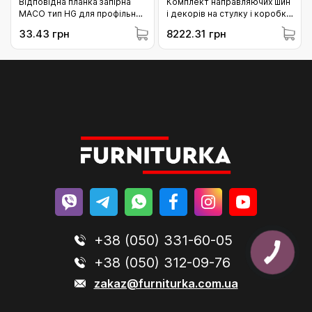
Відповідна планка запірна
Комплект направляючих шин
МАСО тип HG для профільної
і декорів на стулку і коробку
системи Rehau (363018)
MACO SKBS/SE/Z/PAS L=1.930
33.43 грн
8222.31 грн
FFB 620-900 коричневий
(466064)
+38 (050) 331-60-05
+38 (050) 312-09-76
zakaz@furniturka.com.ua