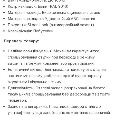
Вантажопідйомність: До 160 кг
Колір накладок: Білий (RAL 9016)
Матеріал ножиць: Високоякісна оцинкована сталь
Матеріал накладок: Ударостійкий АБС-пластик
Покриття: Silber-Look (антикорозійний захист)
Класифікація: Побутовий
Переваги товару:
Надійне позиціонування: Механізм гарантує чітке
спрацьовування стулки при переході з режиму
закриття в режим ковзання або провітрювання.
Естетичний вигляд: Білі накладки приховують сталеві
частини механізму, роблячи верхній вузол порталу
акуратним і візуально легким.
Довговічність: Сталеві важелі розраховані на багато
тисяч циклів спрацьовування без деформації та втрати
геометрії.
Захист від вигорання: Пластикові декори стійкі до
ультрафіолету, що запобігає їх пожовтінню на сонячній