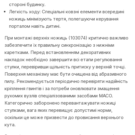
стороні будинку.
Легкість ходу: Спеціальні ковзні елементи всередині
ножиць мінімізують тертя, полегшуючи керування
порталом навіть дитині.
При монтажі верхніх ножиць (103074) критично важливо
забезпечити їх правильну синхронізацію з нижніми
каретками. Перед встановленням декоративних
накладок необхідно завершити всі етапи регулювання
стулки, перевіривши щільність притиску у верхній точці.
Поверхня механізму має бути очищена від абразивного
пилу. Рекомендується періодично перевіряти надійність
кріплення гвинтів і за потреби оновлювати змащення
рухомих вузлів спеціалізованими засобами MACO.
Категорично заборонено перевантажувати ножиці
стулками, вага яких перевищує допустимі норми,
оскільки це може призвести до провисання верхнього
кута.