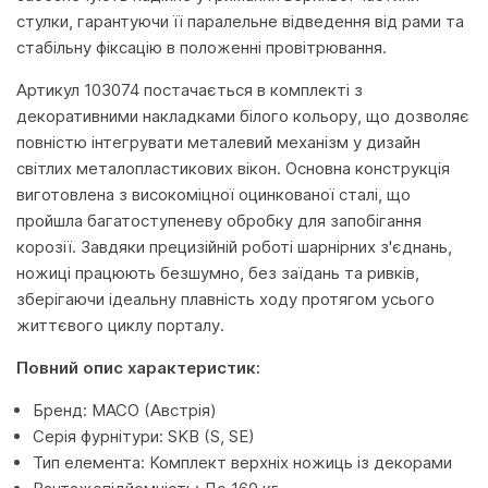
стулки, гарантуючи її паралельне відведення від рами та
стабільну фіксацію в положенні провітрювання.
Артикул 103074 постачається в комплекті з
декоративними накладками білого кольору, що дозволяє
повністю інтегрувати металевий механізм у дизайн
світлих металопластикових вікон. Основна конструкція
виготовлена з високоміцної оцинкованої сталі, що
пройшла багатоступеневу обробку для запобігання
корозії. Завдяки прецизійній роботі шарнірних з'єднань,
ножиці працюють безшумно, без заїдань та ривків,
зберігаючи ідеальну плавність ходу протягом усього
життєвого циклу порталу.
Повний опис характеристик:
Бренд: MACO (Австрія)
Серія фурнітури: SKB (S, SE)
Тип елемента: Комплект верхніх ножиць із декорами