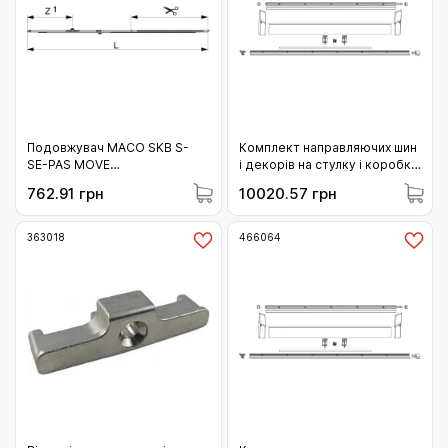
Подовжувач МАСО SKB S-
Комплект направляючих шин
SE-PAS MOVE
і декорів на стулку і коробку
горизонтальний з 1 iS
MACO SKBS/SE/Z/PAS
762.91 грн
10020.57 грн
цапфою 620-900 (210380)
L=3.030 FFB 1251-1450
срібло (466055)
363018
466064