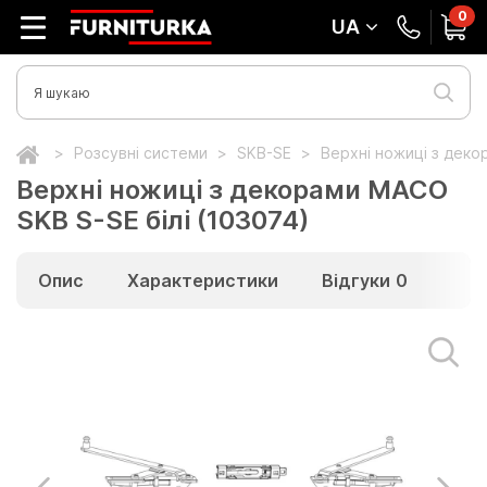
0
UA
Розсувні системи
SKB-SE
Верхні ножиці з деко
Верхні ножиці з декорами МАСО
SKB S-SE білі (103074)
Опис
Характеристики
Відгуки
0