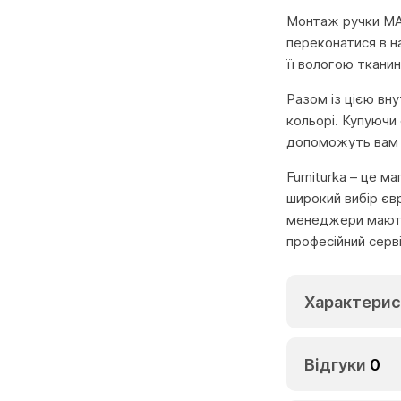
Монтаж ручки MAC
переконатися в н
її вологою ткани
Разом із цією вн
кольорі. Купуючи 
допоможуть вам п
Furniturka – це м
широкий вибір єв
менеджери мають 
професійний серв
Характерис
Відгуки
0