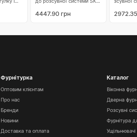
тулку і
до розсувної системи SKB-
зсувної 
Z внутрішня біла (455784)
(SKB-Z) 
4447.90 грн
2972.35
2.230
(455772)
й
Фурнітурка
Каталог
Оптовим клієнтам
Віконна фур
Про нас
Дверна фурн
Бренди
Розсувні си
Новини
Фурнітура д
Доставка та оплата
Ущільнювачі