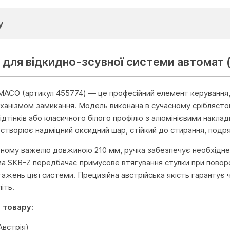
у
 для відкидно-зсувної системи автомат 
MACO (артикул 455774) — це професійний елемент керування,
анізмом замикання. Модель виконана в сучасному сріблястому 
 відтінків або класичного білого профілю з алюмінієвими накл
 створює надміцний оксидний шар, стійкий до стирання, подряп
ному важелю довжиною 210 мм, ручка забезпечує необхідне 
а SKB-Z передбачає примусове втягування стулки при поворот
тажень цієї системи. Прецизійна австрійська якість гарантує 
іть.
 товару:
встрія)