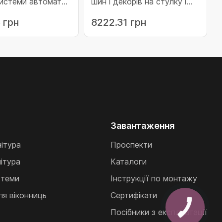
системи автомат
шин і декорів на стулку і
коричнева
коробку MACO
 грн
8222.31 грн
SKBS/SE/Z/PAS L=1.930
FFB 620-900 коричневий
(466064)
Завантаження
нітура
Проспекти
ітура
Каталоги
стеми
Інструкції по монтажу
ля віконниць
Сертифікати
Посібники з експлуатації