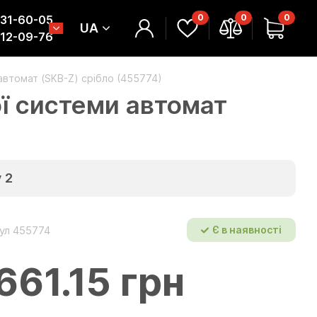
0
0
0
331-60-05
UA
312-09-76
автомат (SKB-Z) срібло (455774)
ї системи автомат
у
2
ул 455774
Є в наявності
661.15 грн