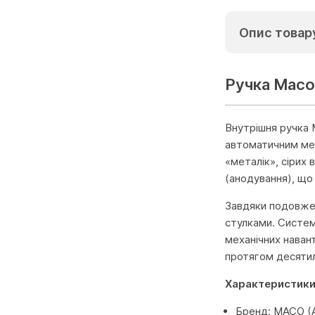
Опис товар
Ручка Масо
Внутрішня ручка 
автоматичним мех
«металік», сірих
(анодування), що
Завдяки подовже
стулками. Систем
механічних наван
протягом десятил
Характеристики
Бренд: MACO (А