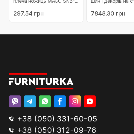
плеча ножиць МАСО SKB-Z
шин і декорів на с
срібло (455654)
коробку MACO
297.54 грн
7848.30 грн
SKBS/SE/Z/PAS L=
FFB 901-1050 біли
(466059)
+38 (050) 331-60-05
+38 (050) 312-09-76