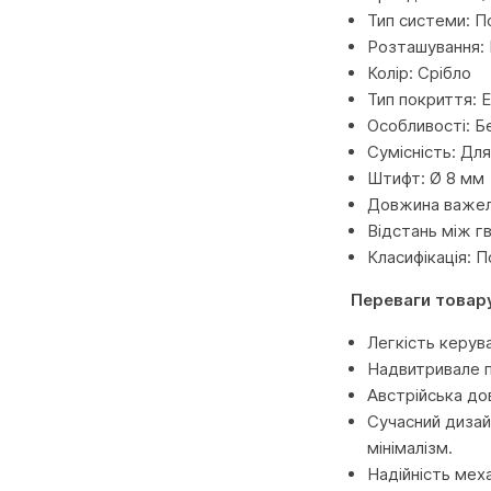
Тип системи: П
Розташування: 
Колір: Срібло
Тип покриття: 
Особливості: Б
Сумісність: Дл
Штифт: Ø 8 мм
Довжина важел
Відстань між г
Класифікація: 
Переваги товар
Легкість керув
Надвитривале п
Австрійська дов
Сучасний дизай
мінімалізм.
Надійність меха