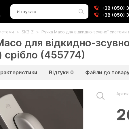
+38 (050) 
+38 (050) 
г
системи
SKB-Z
Ручка Масо для відкидно-зсувної системи 
Масо для відкидно-зсувно
) срібло (455774)
арактеристики
Відгуки
0
Файли до товар
Артик
2