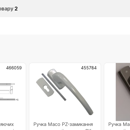
овару
2
466059
455784
ляючих
Ручка Масо PZ-замикання
Ручка Ма