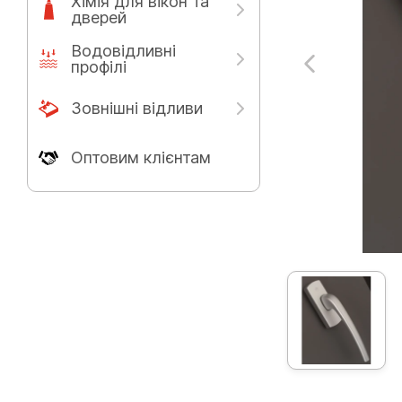
Хімія для вікон та
дверей
Водовідливні
профілі
Зовнішні відливи
Оптовим клієнтам