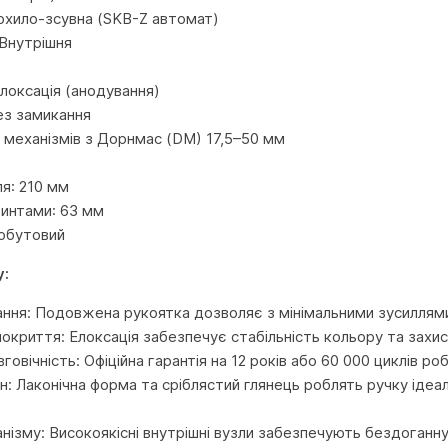
охило-зсувна (SKB-Z автомат)
Внутрішня
Елоксація (анодування)
ез замикання
я механізмів з Дорнмас (DM) 17,5–50 мм
я: 210 мм
винтами: 63 мм
Побутовий
у:
ання: Подовжена рукоятка дозволяє з мінімальними зусиллями 
окриття: Елоксація забезпечує стабільність кольору та захи
говічність: Офіційна гарантія на 12 років або 60 000 циклів 
н: Лаконічна форма та сріблястий глянець роблять ручку ідеал
нізму: Високоякісні внутрішні вузли забезпечують бездоганну