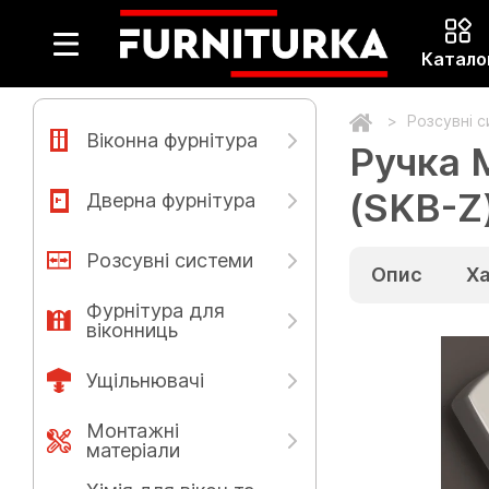
Катало
Розсувні 
Віконна фурнітура
Ручка 
(SKB-Z
Дверна фурнітура
Розсувні системи
Опис
Х
Фурнітура для
віконниць
Ущільнювачі
Монтажні
матеріали