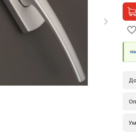
До
Оп
Ум