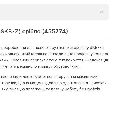
(SKB-Z) срібло (455774)
 розроблений для похило-зсувних систем типу SKB-Z з
кольорі, який ідеально підходить до профілів у кольорі
адками. Головною особливістю є тип покриття — елоксація
ин та агресивного впливу побутової хімії.
плече сили для комфортного керування масивними
і ручки, і дана модель ідеально адаптована до високих
чітку фіксацію положень та плавну роботу без люфтів