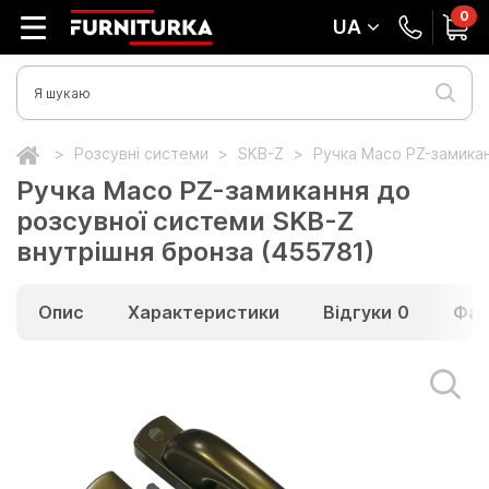
0
UA
Розсувні системи
SKB-Z
Ручка Масо PZ-замикан
Ручка Масо PZ-замикання до
розсувної системи SKB-Z
внутрішня бронза (455781)
Опис
Характеристики
Відгуки
0
Фай