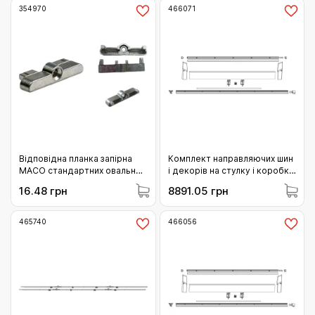
354970
466071
Відповідна планка запірна
Комплект направляючих шин
МАСО стандартних овальних
і декорів на стулку і коробку
цапф для профільної
MACO SKBS/SE/Z/PAS L=2.230
16.48 грн
8891.05 грн
системи Rehau (354970)
FFB 901-1050 бронзовий
(466071)
465740
466056