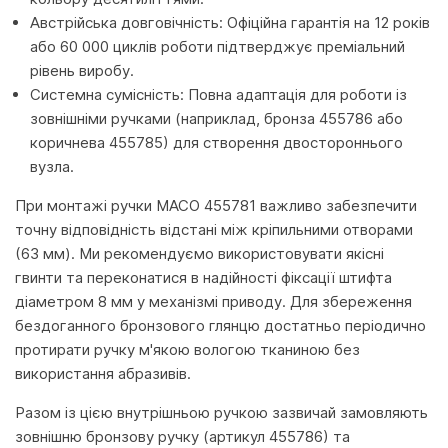
Австрійська довговічність: Офіційна гарантія на 12 років
або 60 000 циклів роботи підтверджує преміальний
рівень виробу.
Системна сумісність: Повна адаптація для роботи із
зовнішніми ручками (наприклад, бронза 455786 або
коричнева 455785) для створення двостороннього
вузла.
При монтажі ручки MACO 455781 важливо забезпечити
точну відповідність відстані між кріпильними отворами
(63 мм). Ми рекомендуємо використовувати якісні
гвинти та переконатися в надійності фіксації штифта
діаметром 8 мм у механізмі приводу. Для збереження
бездоганного бронзового глянцю достатньо періодично
протирати ручку м'якою вологою тканиною без
використання абразивів.
Разом із цією внутрішньою ручкою зазвичай замовляють
зовнішню бронзову ручку (артикул 455786) та