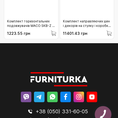
Комплект горизонтальних
Комплект направляючих шин
подовжувачів МАСО SKB-Z з
і декорів на стулку і коробку
4 iS цапфами 1451-1650
MACO SKBS/SE/Z/PAS
1223.55 грн
11401.43 грн
(465740)
L=3.430 FFB 1451-1650
срібло (466056)
+38 (050) 331-60-05