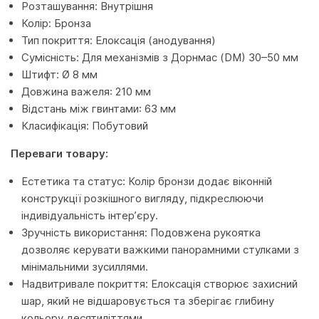
Розташування: Внутрішня
Колір: Бронза
Тип покриття: Елоксація (анодування)
Сумісність: Для механізмів з Дорнмас (DM) 30–50 мм
Штифт: Ø 8 мм
Довжина важеля: 210 мм
Відстань між гвинтами: 63 мм
Класифікація: Побутовий
Переваги товару:
Естетика та статус: Колір бронзи додає віконній
конструкції розкішного вигляду, підкреслюючи
індивідуальність інтер’єру.
Зручність використання: Подовжена рукоятка
дозволяє керувати важкими панорамними стулками з
мінімальними зусиллями.
Надвитривале покриття: Елоксація створює захисний
шар, який не відшаровується та зберігає глибину
кольору десятиліттями.