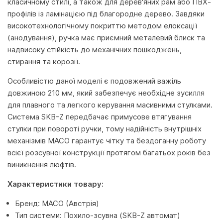
класичному стилі, а також для дерев'яних рам або ПВХ-
профілів із ламінацією під благородне дерево. Завдяки
високотехнологічному покриттю методом елоксації
(анодування), ручка має приємний металевий блиск та
надвисоку стійкість до механічних пошкоджень,
стирання та корозії.
Особливістю даної моделі є подовжений важіль
довжиною 210 мм, який забезпечує необхідне зусилля
для плавного та легкого керування масивними стулками.
Система SKB-Z передбачає примусове втягування
стулки при повороті ручки, тому надійність внутрішніх
механізмів MACO гарантує чітку та бездоганну роботу
всієї розсувної конструкції протягом багатьох років без
виникнення люфтів.
Характеристики товару:
Бренд: MACO (Австрія)
Тип системи: Похило-зсувна (SKB-Z автомат)