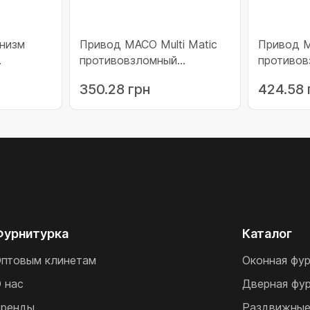
низм
Привод МАСО Multi Matic
Привод М
противовзломный
противо
фиксированный 840 с
фиксиров
350.28 грн
424.58 
00 для 3
микролифтом c 2 i.S.
микролифт
00
цапфой 661-840 (201736)
цапфой 1
Фурнитурка
Каталог
птовым клинетам
Оконная фу
 нас
Дверная фу
ренды
Раздвижные