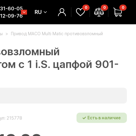
0
0
0
331-60-05
RU
312-09-76
мы
Привод МАСО Multi Matic противовзломный
вовзломный
м c 1 i.S. цапфой 901-
ул: 215778
Есть в наличие