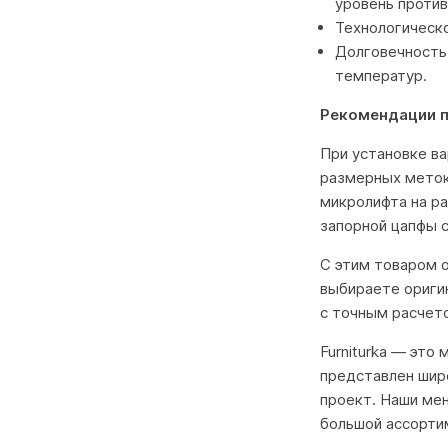
уровень проти
Технологическо
Долговечность
температур.
Рекомендации 
При установке в
размерных меток,
микролифта на р
запорной цапфы 
С этим товаром о
выбираете ориги
с точным расчето
Furniturka — это
представлен шир
проект. Наши ме
большой ассорти