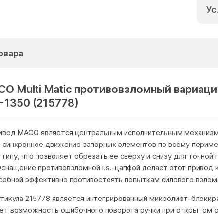
Ус
овара
О Multi Matic противовзломный вариацио
-1350 (215778)
ивод MACO является центральным исполнительным механизм
в синхронное движение запорных элементов по всему периме
типу, что позволяет обрезать ее сверху и снизу для точной
 Оснащение противовзломной i.s.-цапфой делает этот приво
особной эффективно противостоять попыткам силового взлом
тикула 215778 является интегрированный микролифт-блокир
ает возможность ошибочного поворота ручки при открытом о