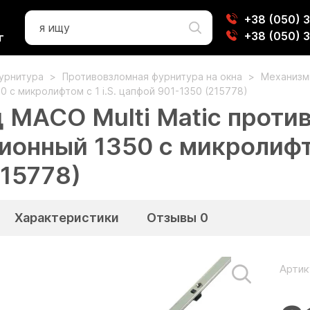
+38 (050) 
+38 (050) 
г
фурнитура
Противовзломная фурнитура на окна
Механиз
 с микролифтом c 1 i.S. цапфой 901-1350 (215778)
 МАСО Multi Matic проти
ионный 1350 с микролифто
215778)
Характеристики
Отзывы
0
Артик