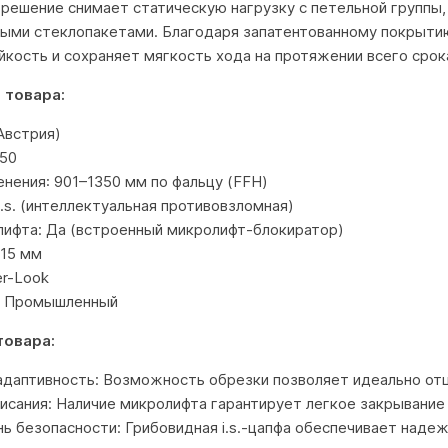
 решение снимает статическую нагрузку с петельной группы
ыми стеклопакетами. Благодаря запатентованному покрытию
кость и сохраняет мягкость хода на протяжении всего срок
 товара:
Австрия)
350
нения: 901–1350 мм по фальцу (FFH)
 i.s. (интеллектуальная противовзломная)
лифта: Да (встроенный микролифт-блокиратор)
 15 мм
er-Look
: Промышленный
товара:
адаптивность: Возможность обрезки позволяет идеально отц
исания: Наличие микролифта гарантирует легкое закрывание
ь безопасности: Грибовидная i.s.-цапфа обеспечивает надеж