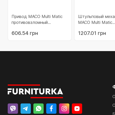
Привод МАСО Multi Matic
Штульповый меха
противовзломный
МАСО Multi Matic
фиксированный 1700 с
противовзломный
606.54 грн
1207.01 грн
микролифтом c 3 i.S.
фиксированный 17
цапфой 1591-1700 (207303)
i.S. цапфы 1591-17
(207308)
О
О
Б