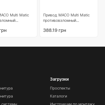
АСО Multi Matic
Привод МАСО Multi Matic
взломный
противовзломный
анный 1340 с
фиксированный 1090 с
грн
388.19 грн
ом c 2 i.S.
микролифтом c 2 i.S.
091-1340 (201738)
цапфой 841-1090 (201737)
Загрузки
рнитура
Проспекты
рнитура
Каталоги
 системы
Инструкции по монтажу