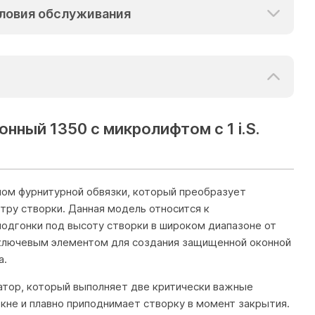
ловия обслуживания
нный 1350 с микролифтом c 1 i.S.
ом фурнитурной обвязки, который преобразует
тру створки. Данная модель относится к
 подгонки под высоту створки в широком диапазоне от
д ключевым элементом для создания защищенной оконной
а.
атор, который выполняет две критически важные
кне и плавно приподнимает створку в момент закрытия.