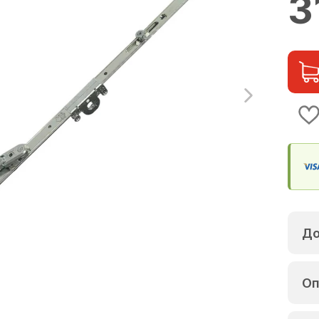
3
До
Оп