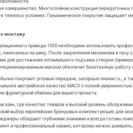
вовзломности.
е совершенство: Многослойная конструкция передаточных п
 в тяжелых условиях: Гальваническое покрытие защищает ме
по монтажу
ариационного привода 1350 необходимо использовать профе
 нанесенных на шину. После закрепления механизма в пазу 
аме для достижения оптимального подъема створки (примерн
специализированным маслом обеспечит безотказную работу 
бычно покупают угловые передачи, запорные планки i.s., а та
нальное австрийское качество MACO с полной уверенностью 
м фурнитурной обвязки для вашего проекта.
 магазин, где качество товаров и высокий уровень обслужива
окий выбор европейских брендовых комплектующих для окон
неджеры обладают глубокими знаниями и всегда готовы пом
мент и профессиональный сервис, которому можно доверять