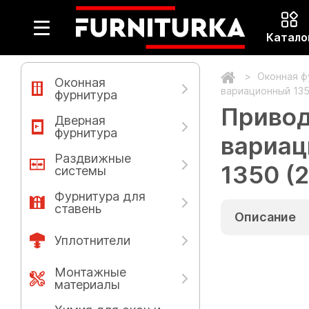
Катало
Оконная 
Оконная
вариационный 1350
фурнитура
Привод
Дверная
фурнитура
вариац
Раздвижные
1350 (
системы
Фурнитура для
ставень
Описание
Уплотнители
Монтажные
материалы